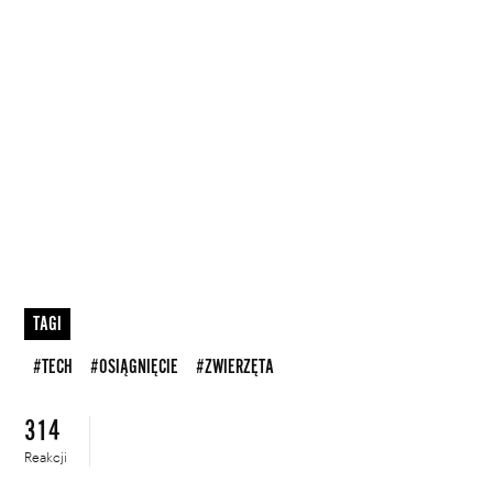
TAGI
#TECH
#OSIĄGNIĘCIE
#ZWIERZĘTA
314
Reakcji