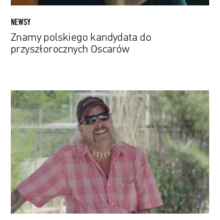
NEWSY
Znamy polskiego kandydata do
przyszłorocznych Oscarów
Jest
zwiastun
„Surviving
Joe
Exotic”
–
dokumentu
Animal
Planet
o
losach