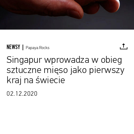
NEWSY |
Papaya.Rocks
Singapur wprowadza w obieg
sztuczne mięso jako pierwszy
FACEBOOK
TWITTER
PINTEREST
MAIL
L
kraj na świecie
02.12.2020
źródło: ju.st/en-us/stories/meat