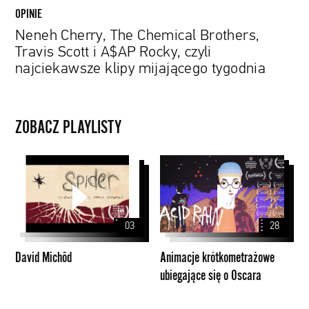
najciekawsze
OPINIE
klipy
Neneh Cherry, The Chemical Brothers,
mijającego
Travis Scott i A$AP Rocky, czyli
tygodnia
najciekawsze klipy mijającego tygodnia
ZOBACZ PLAYLISTY
David
Animacje
Michôd
krótkometrażowe
ubiegające
się
03
28
o
Oscara
David Michôd
Animacje krótkometrażowe
ubiegające się o Oscara