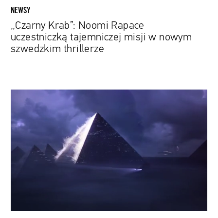
NEWSY
„Czarny Krab”: Noomi Rapace
uczestniczką tajemniczej misji w nowym
szwedzkim thrillerze
Neneh
Cherry,
The
Chemical
Brothers,
Travis
Scott
i
A$AP
Rocky,
czyli