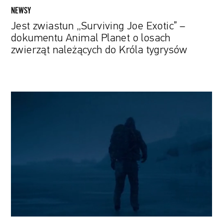
zwierząt
NEWSY
należących
Jest zwiastun „Surviving Joe Exotic” –
do
dokumentu Animal Planet o losach
Króla
zwierząt należących do Króla tygrysów
tygrysów
„Czarny
Krab”:
Noomi
Rapace
uczestniczką
tajemniczej
misji
w
nowym
szwedzkim
thrillerze