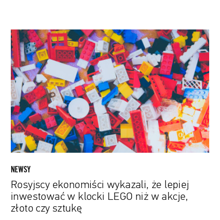
Rosyjscy
ekonomiści
wykazali,
że
lepiej
inwestować
w
klocki
LEGO
niż
w
akcje,
NEWSY
złoto
Rosyjscy ekonomiści wykazali, że lepiej
czy
inwestować w klocki LEGO niż w akcje,
sztukę
złoto czy sztukę