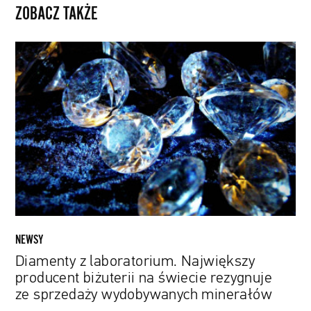
ZOBACZ TAKŻE
Diamenty
z
laboratorium.
Największy
producent
biżuterii
na
świecie
rezygnuje
ze
sprzedaży
wydobywanych
NEWSY
minerałów
Diamenty z laboratorium. Największy
producent biżuterii na świecie rezygnuje
ze sprzedaży wydobywanych minerałów