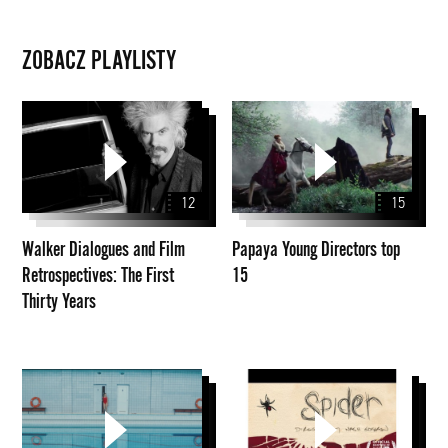
ZOBACZ PLAYLISTY
Walker
Papaya
Dialogues
Young
and
Directors
Film
top
12
15
Retrospectives:
15
The
Walker Dialogues and Film
Papaya Young Directors top
First
Retrospectives: The First
15
Thirty
Thirty Years
Years
Nagrody
David
Specjalne
Michôd
PYD