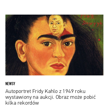
Autoportret
Fridy
Kahlo
z
1949
roku
wystawiony
na
aukcji.
Obraz
może
pobić
NEWSY
kilka
Autoportret Fridy Kahlo z 1949 roku
rekordów
wystawiony na aukcji. Obraz może pobić
kilka rekordów