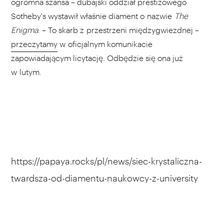
ogromna szansa – dubajski oddział prestiżowego
Sotheby's wystawił właśnie diament o nazwie
The
Enigma
. – To skarb z przestrzeni międzygwiezdnej –
przeczytamy
w oficjalnym komunikacie
zapowiadającym licytację. Odbędzie się ona już
w lutym.
https://papaya.rocks/pl/news/siec-krystaliczna-
twardsza-od-diamentu-naukowcy-z-university