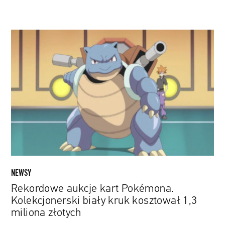
Rekordowe
aukcje
kart
Pokémona.
Kolekcjonerski
biały
kruk
kosztował
1,3
miliona
złotych
NEWSY
Rekordowe aukcje kart Pokémona.
Kolekcjonerski biały kruk kosztował 1,3
miliona złotych