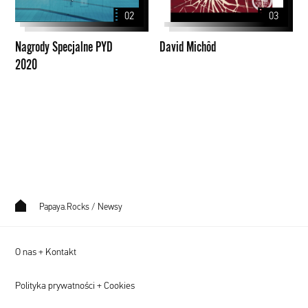
2020
02
03
Nagrody Specjalne PYD
David Michôd
2020
Papaya.Rocks
/
Newsy
O nas + Kontakt
Polityka prywatności + Cookies