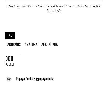
00:00
The Enigma Black Diamond | A Rare Cosmic Wonder
/ autor:
Sotheby's
TAGI
#KOSMOS
#NATURA
#EKONOMIA
000
Reakcji
Papaya.Rocks
/
@papaya.rocks