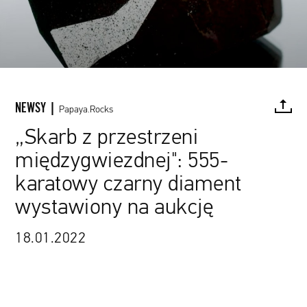
NEWSY |
Papaya.Rocks
„Skarb z przestrzeni
międzygwiezdnej": 555-
FACEBOOK
TWITTER
PINTEREST
MAIL
L
karatowy czarny diament
wystawiony na aukcję
18.01.2022
www.youtube.com / Sotheby's