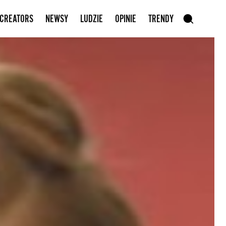
Zapisz się do newslettera
 CREATORS
NEWSY
LUDZIE
OPINIE
TRENDY
szukaj
SZUKAJ