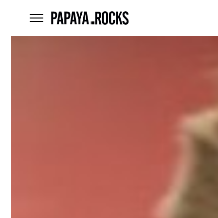
home
menu
Czego
szukasz?
szukaj