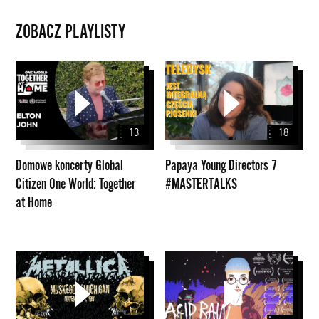
ZOBACZ PLAYLISTY
Domowe
Papaya
koncerty
Young
Global
Directors
Citizen
7
13
18
One
#MASTERTALKS
World:
Domowe koncerty Global
Papaya Young Directors 7
Together
Citizen One World: Together
#MASTERTALKS
at
at Home
Home
Seria
Animacje
archiwalnych
krótkometrażowe
koncertów
ubiegające
Metalliki
się