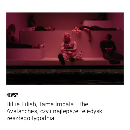
Billie
Eilish,
Tame
Impala
i
The
Avalanches,
czyli
najlepsze
teledyski
zeszłego
tygodnia
NEWSY
Billie Eilish, Tame Impala i The
Avalanches, czyli najlepsze teledyski
zeszłego tygodnia