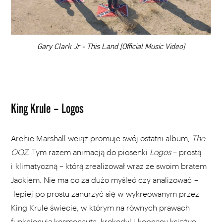
DODAJ TEN FILM DO PLAYLISTY
00:00
Gary Clark Jr - This Land [Official Music Video]
King Krule – Logos
Archie Marshall wciąż promuje swój ostatni album,
The
OOZ
. Tym razem animacją do piosenki
Logos
– prostą
i klimatyczną – którą zrealizował wraz ze swoim bratem
Jackiem. Nie ma co za dużo myśleć czy analizować –
lepiej po prostu zanurzyć się w wykreowanym przez
King Krule świecie, w którym na równych prawach
funkcjonują kosmonauta, krokodyl i kopcący księżyc.