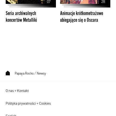
07
28
o
Oscara
Seria archiwalnych
Animacje krótkometrażowe
koncertów Metalliki
ubiegające się o Oscara
Papaya.Rocks
/
Newsy
O nas + Kontakt
Polityka prywatności + Cookies