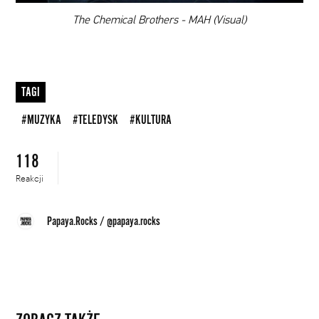
00:00
The Chemical Brothers - MAH (Visual)
TAGI
#MUZYKA
#TELEDYSK
#KULTURA
118
Reakcji
Papaya.Rocks
/
@papaya.rocks