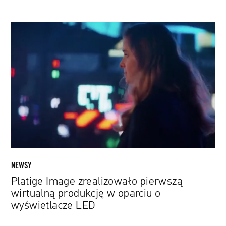
Platige
Image
zrealizowało
pierwszą
wirtualną
produkcję
w
oparciu
o
wyświetlacze
LED
NEWSY
Platige Image zrealizowało pierwszą
wirtualną produkcję w oparciu o
wyświetlacze LED