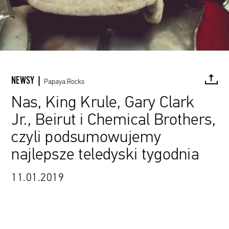
NEWSY |
Papaya.Rocks
Nas, King Krule, Gary Clark
Jr., Beirut i Chemical Brothers,
FACEBOOK
TWITTER
PINTEREST
MAIL
L
czyli podsumowujemy
klatka z teledysku Beirut do piosenki „Landslide ”
najlepsze teledyski tygodnia
11.01.2019