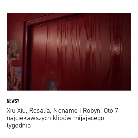
Xiu
Xiu,
Rosalía,
Noname i
Robyn.
Oto
7
najciekawszych
klipów
mijającego
tygodnia
NEWSY
Xiu Xiu, Rosalía, Noname i Robyn. Oto 7
najciekawszych klipów mijającego
tygodnia