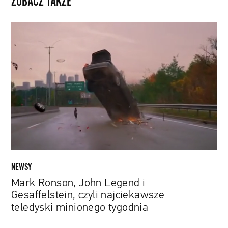
ZOBACZ TAKŻE
Mark
Ronson,
John
Legend
i
Gesaffelstein,
czyli
najciekawsze
teledyski
minionego
tygodnia
NEWSY
Mark Ronson, John Legend i
Gesaffelstein, czyli najciekawsze
teledyski minionego tygodnia