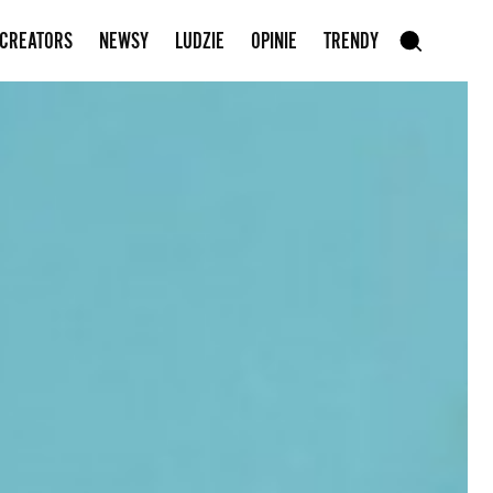
Zapisz się do newslettera
 CREATORS
NEWSY
LUDZIE
OPINIE
TRENDY
szukaj
SZUKAJ