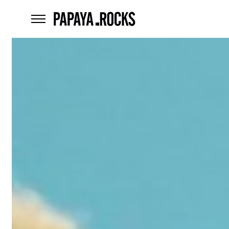
home
menu
Czego
szukasz?
szukaj