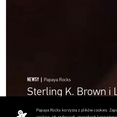
NEWSY |
Papaya.Rocks
Sterling K. Brown i
w filmie reżysera “T
Papaya.Rocks korzysta z plików cookies. Zap
po zmroku”