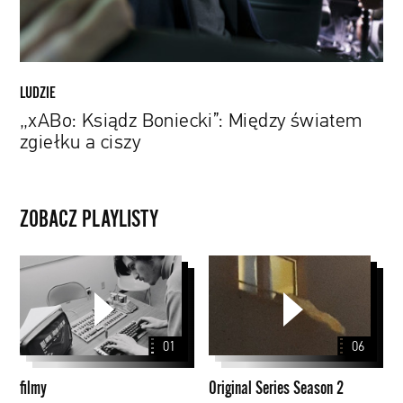
LUDZIE
„xABo: Ksiądz Boniecki”: Między światem
zgiełku a ciszy
ZOBACZ PLAYLISTY
filmy
Original
Series
Season
2
01
06
filmy
Original Series Season 2