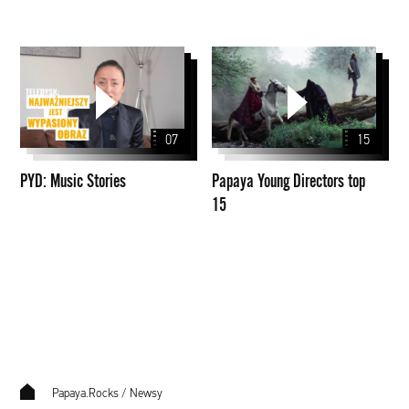
PYD:
Papaya
Music
Young
Stories
Directors
top
07
15
15
PYD: Music Stories
Papaya Young Directors top
15
Papaya.Rocks
/
Newsy