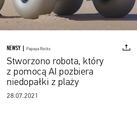
NEWSY |
Papaya.Rocks
Stworzono robota, który
z pomocą AI pozbiera
FACEBOOK
TWITTER
PINTEREST
MAIL
L
niedopałki z plaży
28.07.2021
źródło: materiały promocyjne