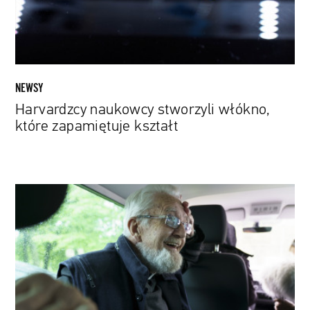
NEWSY
Harvardzcy naukowcy stworzyli włókno,
które zapamiętuje kształt
„xABo:
Ksiądz
Boniecki”:
Między
światem
zgiełku
a
ciszy