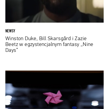
w
egzystencjalnym
fantasy
„Nine
Days”
NEWSY
Winston Duke, Bill Skarsgård i Zazie
Beetz w egzystencjalnym fantasy „Nine
Days”
Harvardzcy
naukowcy
stworzyli
włókno,
które
zapamiętuje
kształt