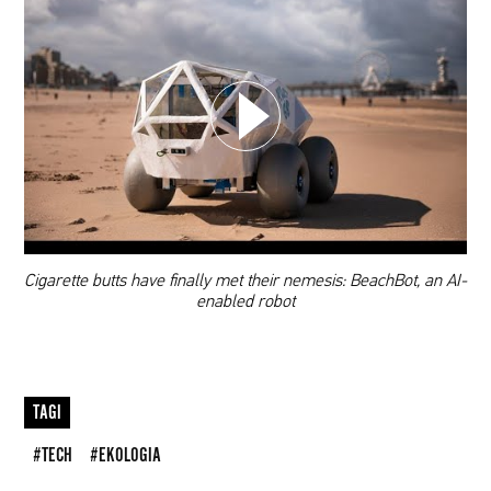
WYBIERZ SWOJĄ PLAYLISTĘ
DODAJ TEN FILM DO PLAYLISTY
00:00
Cigarette butts have finally met their nemesis: BeachBot, an AI-
enabled robot
TAGI
#TECH
#EKOLOGIA