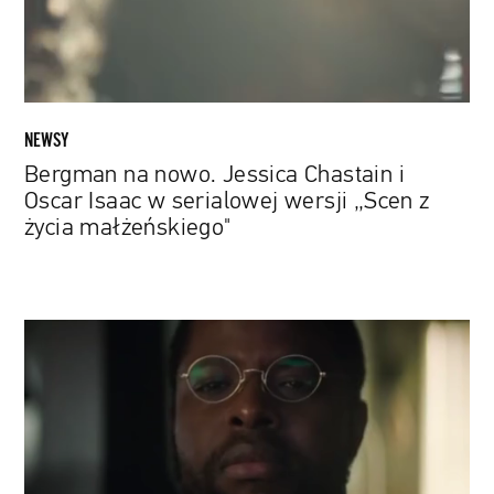
Isaac
w
serialowej
wersji
„Scen
NEWSY
z
Bergman na nowo. Jessica Chastain i
życia
Oscar Isaac w serialowej wersji „Scen z
małżeńskiego"
życia małżeńskiego"
Winston
Duke,
Bill
Skarsgård
i
Zazie
Beetz