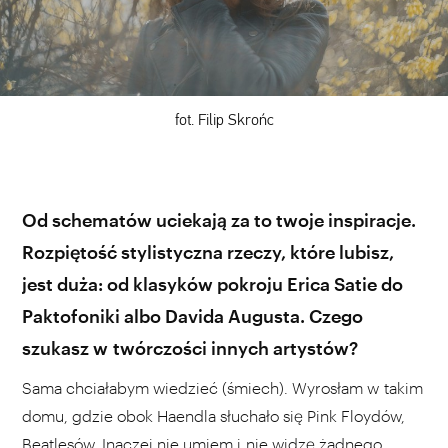
fot. Filip Skrońc
Od schematów uciekają za to twoje inspiracje.
Rozpiętość stylistyczna rzeczy, które lubisz,
jest duża: od klasyków pokroju Erica Satie do
Paktofoniki albo Davida Augusta. Czego
szukasz w twórczości innych artystów?
Sama chciałabym wiedzieć (śmiech). Wyrosłam w takim
domu, gdzie obok Haendla słuchało się Pink Floydów,
Beatlesów. Inaczej nie umiem i nie widzę żadnego