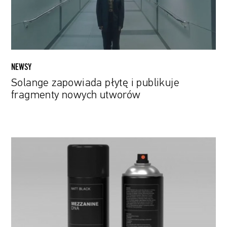
nowych
utworów
NEWSY
Solange zapowiada płytę i publikuje
fragmenty nowych utworów
Massive
Attack
przerobili
płytę
na
DNA
i