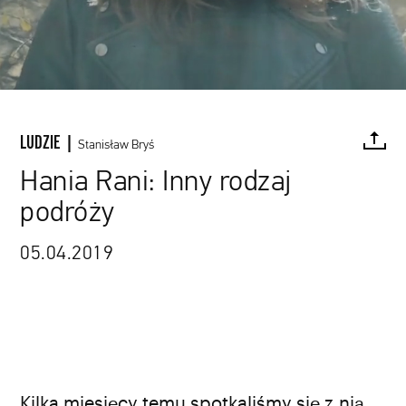
LUDZIE |
Stanisław Bryś
Hania Rani: Inny rodzaj
podróży
FACEBOOK
TWITTER
PINTEREST
MAIL
L
05.04.2019
Kilka miesięcy temu spotkaliśmy się z nią