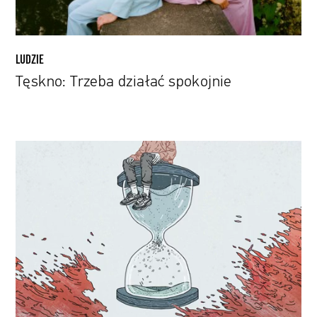
LUDZIE
Tęskno: Trzeba działać spokojnie
Spóźnieni
debiutanci.
Czy
po
trzydziestce
można
zostać
znanym
muzykiem?