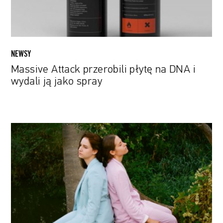
wydali
ją
jako
spray
NEWSY
Massive Attack przerobili płytę na DNA i
wydali ją jako spray
Tęskno:
Trzeba
działać
spokojnie