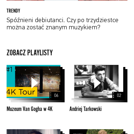
TRENDY
Spóźnieni debiutanci. Czy po trzydziestce
można zostać znanym muzykiem?
ZOBACZ PLAYLISTY
Muzeum
Andriej
Van
Tarkowski
Gogha
w
06
02
4K
Muzeum Van Gogha w 4K
Andriej Tarkowski
Papaya
Domowe