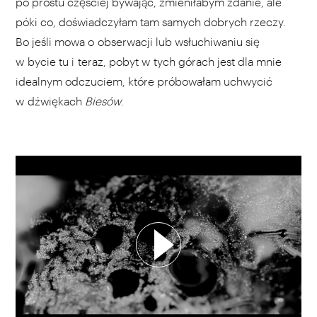
po prostu częściej bywając, zmieniłabym zdanie, ale
póki co, doświadczyłam tam samych dobrych rzeczy.
Bo jeśli mowa o obserwacji lub wsłuchiwaniu się
w bycie tu i teraz, pobyt w tych górach jest dla mnie
idealnym odczuciem, które próbowałam uchwycić
w dźwiękach
Biesów
.
WYBIERZ SWOJĄ PLAYLISTĘ
DODAJ TEN FILM DO PLAYLISTY