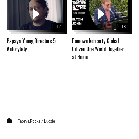
Young
koncerty
Directors
Global
5
Citizen
12
13
Autorytety
One
World:
Papaya Young Directors 5
Domowe koncerty Global
Together
Autorytety
Citizen One World: Together
at
at Home
Home
Papaya.Rocks
/
Ludzie