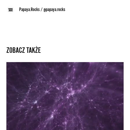
Papaya.Rocks
/
@papaya.rocks
ZOBACZ TAKŻE
Wszechświat
do
pobrania.
Stworzono
jego
najbardziej
realistyczną,
darmową
symulację