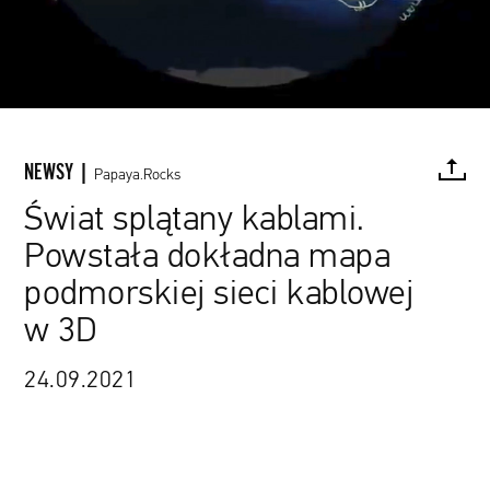
NEWSY |
Papaya.Rocks
Świat splątany kablami.
Powstała dokładna mapa
FACEBOOK
TWITTER
PINTEREST
MAIL
L
podmorskiej sieci kablowej
w 3D
TeleGeography / materiały prasowe
24.09.2021