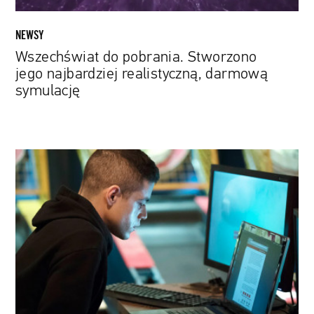
NEWSY
Wszechświat do pobrania. Stworzono
jego najbardziej realistyczną, darmową
symulację
Rewolucja
w
świecie
cyberbezpieczeństwa.
Norton
kupuje
Avasta
za
8
mld