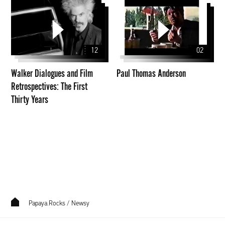
Walker
Paul
Dialogues
Thomas
and
Anderson
Film
12
02
Retrospectives:
The
Walker Dialogues and Film
Paul Thomas Anderson
First
Retrospectives: The First
Thirty
Thirty Years
Years
Papaya.Rocks
/
Newsy