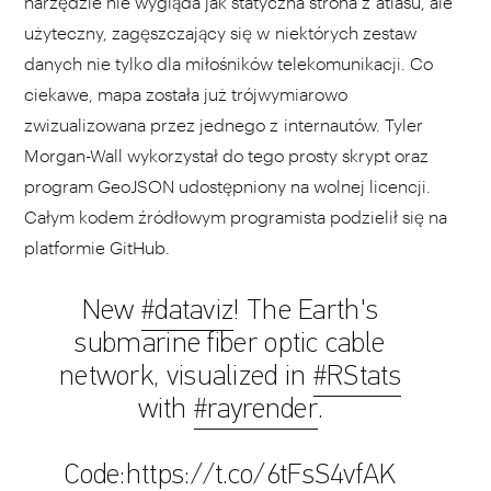
narzędzie nie wygląda jak statyczna strona z atlasu, ale
użyteczny, zagęszczający się w niektórych zestaw
danych nie tylko dla miłośników telekomunikacji. Co
ciekawe, mapa została już trójwymiarowo
zwizualizowana przez jednego z internautów. Tyler
Morgan-Wall wykorzystał do tego prosty skrypt oraz
program GeoJSON udostępniony na wolnej licencji.
Całym kodem źródłowym programista podzielił się na
platformie GitHub.
New
#dataviz
! The Earth's
submarine fiber optic cable
network, visualized in
#RStats
with
#rayrender
.
Code:
https://t.co/6tFsS4vfAK