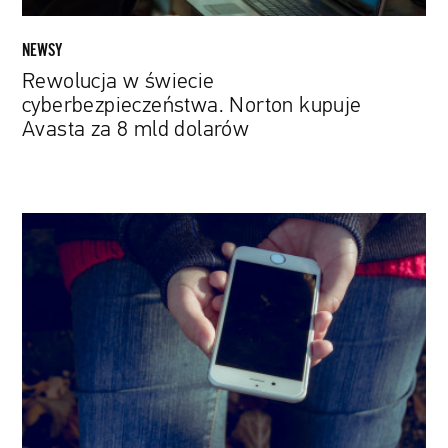
dolarów
NEWSY
Rewolucja w świecie
cyberbezpieczeństwa. Norton kupuje
Avasta za 8 mld dolarów
Chiński
TikTok
z
jeszcze
większymi
limitami
dla
nieletnich
użytkowników