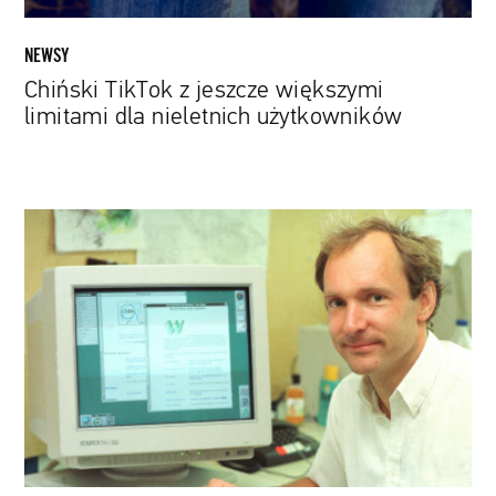
NEWSY
Chiński TikTok z jeszcze większymi
limitami dla nieletnich użytkowników
Internet
na
sprzedaż.
Kod
źródłowy
protokołu
WWW
wystawiony
na
aukcji
jako