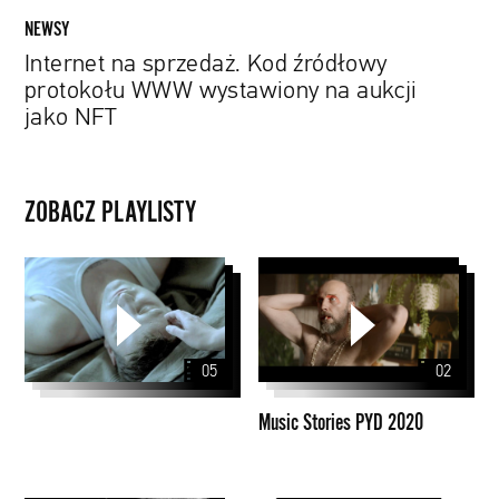
NFT
NEWSY
Internet na sprzedaż. Kod źródłowy
protokołu WWW wystawiony na aukcji
jako NFT
ZOBACZ PLAYLISTY
Music
Stories
PYD
2020
05
02
Music Stories PYD 2020