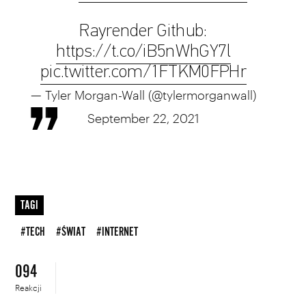
Rayrender Github:
https://t.co/iB5nWhGY7l
pic.twitter.com/1FTKM0FPHr
— Tyler Morgan-Wall (@tylermorganwall)
September 22, 2021
TAGI
#TECH
#ŚWIAT
#INTERNET
094
Reakcji