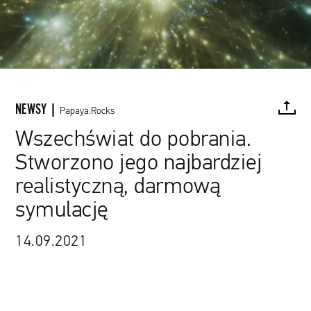
NEWSY |
Papaya.Rocks
Wszechświat do pobrania.
Stworzono jego najbardziej
FACEBOOK
TWITTER
PINTEREST
MAIL
L
realistyczną, darmową
symulację
14.09.2021
www.youtube.com / Mediainaf TV