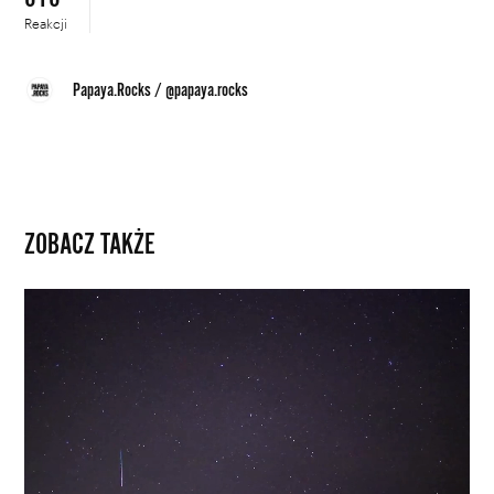
Reakcji
Papaya.Rocks
/
@papaya.rocks
ZOBACZ TAKŻE
Dla
nocnych
obserwatorów
nieba.
NASA
podzieliła
się
kilkoma