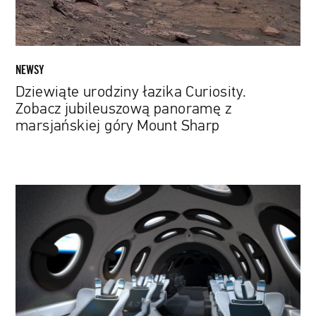
marsjańskiej
góry
Mount
Sharp
NEWSY
Dziewiąte urodziny łazika Curiosity.
Zobacz jubileuszową panoramę z
marsjańskiej góry Mount Sharp
Podróż
dla
osób
z
portfelem
bez
dna.
Virgin