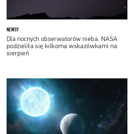
wskazówkami
na
sierpień
NEWSY
Dla nocnych obserwatorów nieba. NASA
podzieliła się kilkoma wskazówkami na
sierpień
Odkryto
najmniejszego
w
historii
białego
karła.
Gwiazda
ma