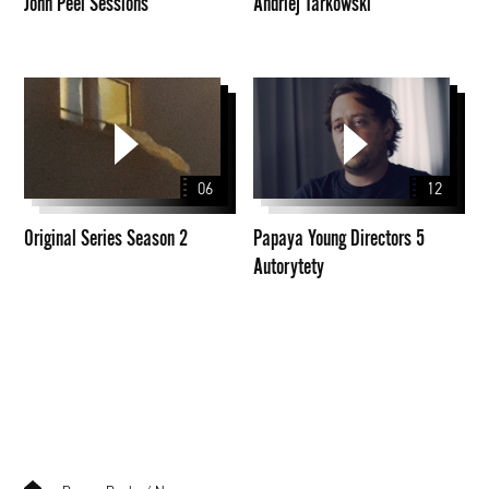
John Peel Sessions
Andriej Tarkowski
Original
Papaya
Series
Young
Season
Directors
2
5
06
12
Autorytety
Original Series Season 2
Papaya Young Directors 5
Autorytety