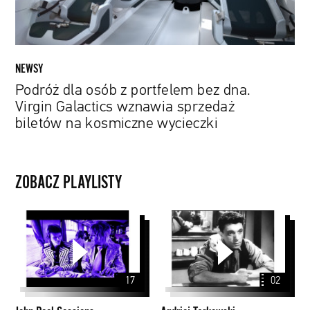
Galactics
wznawia
sprzedaż
biletów
NEWSY
na
Podróż dla osób z portfelem bez dna.
kosmiczne
Virgin Galactics wznawia sprzedaż
wycieczki
biletów na kosmiczne wycieczki
ZOBACZ PLAYLISTY
John
Andriej
Peel
Tarkowski
Sessions
17
02