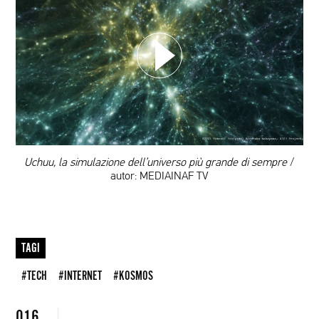
WYBIERZ SWOJĄ PLAYLISTĘ
DODAJ TEN FILM DO PLAYLISTY
00:00
Uchuu, la simulazione dell’universo più grande di sempre
/
autor: MEDIAINAF TV
TAGI
#TECH
#INTERNET
#KOSMOS
016