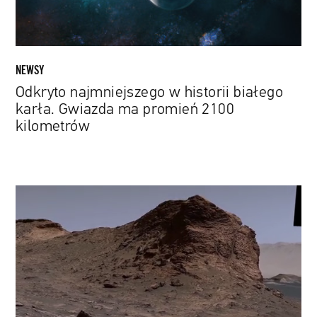
promień
2100
kilometrów
NEWSY
Odkryto najmniejszego w historii białego
karła. Gwiazda ma promień 2100
kilometrów
Dziewiąte
urodziny
łazika
Curiosity.
Zobacz
jubileuszową
panoramę
z