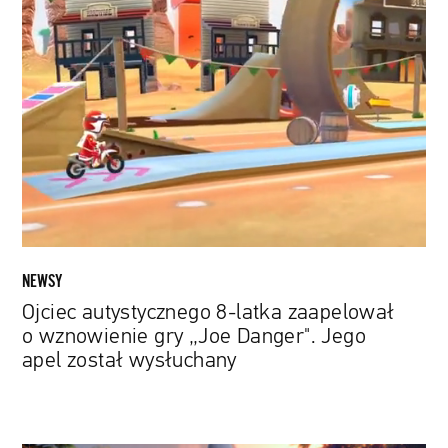
Ojciec
autystycznego
8-
latka
zaapelował
o
wznowienie
gry
„Joe
Danger".
Jego
apel
NEWSY
został
Ojciec autystycznego 8-latka zaapelował
wysłuchany
o wznowienie gry „Joe Danger". Jego
apel został wysłuchany