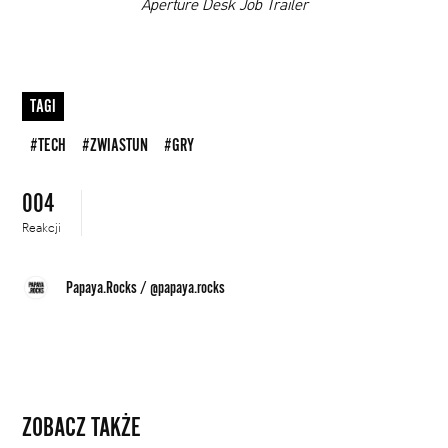
00:00
Aperture Desk Job Trailer
TAGI
#TECH
#ZWIASTUN
#GRY
004
Reakcji
Papaya.Rocks
/
@papaya.rocks
ZOBACZ TAKŻE