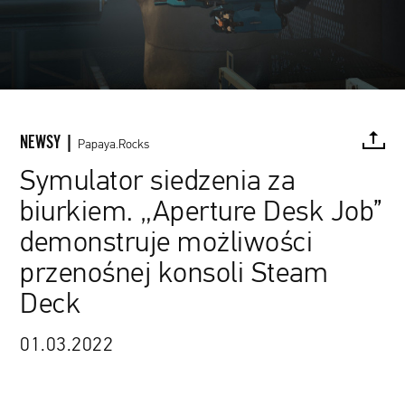
NEWSY |
Papaya.Rocks
Symulator siedzenia za
biurkiem. „Aperture Desk Job”
FACEBOOK
TWITTER
PINTEREST
MAIL
L
demonstruje możliwości
przenośnej konsoli Steam
Deck
01.03.2022