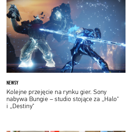
Kolejne
przejęcie
na
rynku
gier.
Sony
nabywa
Bungie
–
studio
stojące
za
NEWSY
„Halo"
Kolejne przejęcie na rynku gier. Sony
i
nabywa Bungie – studio stojące za „Halo"
„Destiny"
i „Destiny"