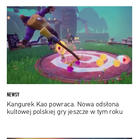
Kangurek
Kao
powraca.
Nowa
odsłona
kultowej
polskiej
gry
jeszcze
w
tym
roku
NEWSY
Kangurek Kao powraca. Nowa odsłona
kultowej polskiej gry jeszcze w tym roku