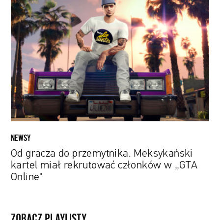
Od
gracza
do
przemytnika.
Meksykański
kartel
miał
rekrutować
członków
w
„GTA
Online"
NEWSY
Od gracza do przemytnika. Meksykański
kartel miał rekrutować członków w „GTA
Online"
ZOBACZ PLAYLISTY