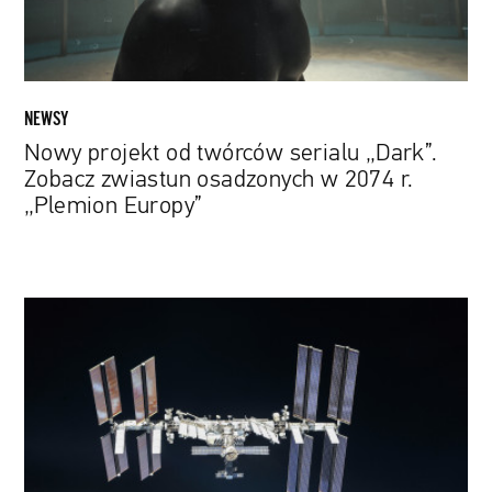
zwiastun
osadzonych
w
2074
r.
NEWSY
„Plemion
Nowy projekt od twórców serialu „Dark”.
Europy”
Zobacz zwiastun osadzonych w 2074 r.
„Plemion Europy”
Międzynarodowa
Stacja
Kosmiczna
musiała
zmienić
kurs
aby