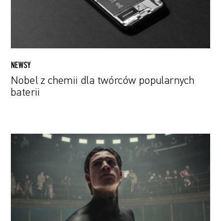
baterii
NEWSY
Nobel z chemii dla twórców popularnych
baterii
Nowy
projekt
od
twórców
serialu
„Dark”.
Zobacz