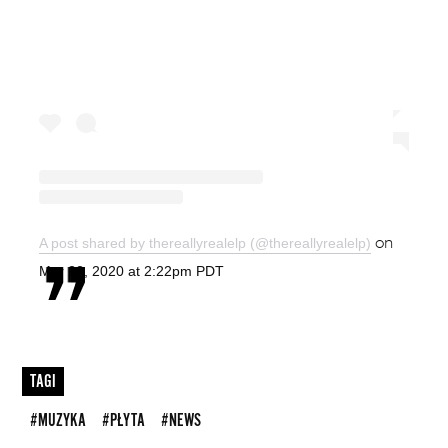
on
A post shared by thereallyrealelp (@thereallyrealelp)
Mar 22, 2020 at 2:22pm PDT
TAGI
#MUZYKA
#PŁYTA
#NEWS