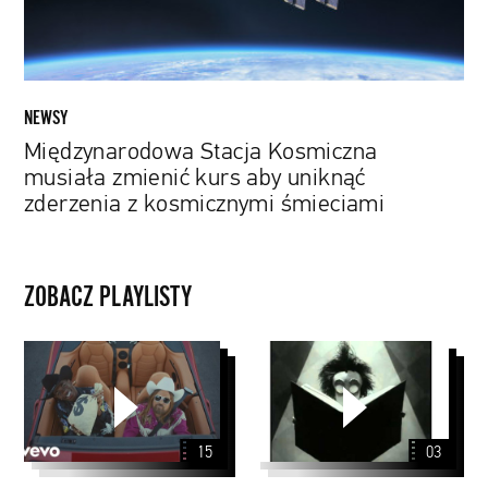
uniknąć
zderzenia
z
kosmicznymi
śmieciami
NEWSY
Międzynarodowa Stacja Kosmiczna
musiała zmienić kurs aby uniknąć
zderzenia z kosmicznymi śmieciami
ZOBACZ PLAYLISTY
Nowe
Tim
utwory
Burton
z
pierwszej
15
03
10
Billboard