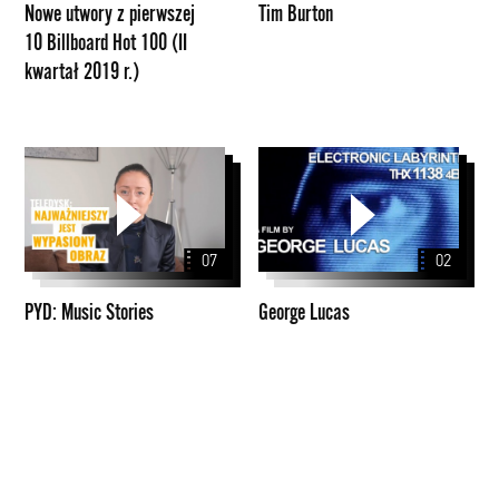
Nowe utwory z pierwszej
Tim Burton
Hot
10 Billboard Hot 100 (II
100
kwartał 2019 r.)
(II
kwartał
2019
r.)
PYD:
George
Music
Lucas
Stories
07
02
PYD: Music Stories
George Lucas