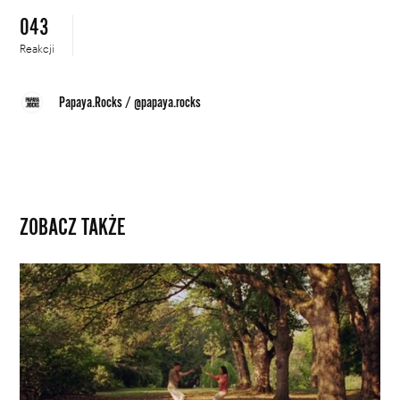
043
Reakcji
Papaya.Rocks
/
@papaya.rocks
ZOBACZ TAKŻE
Siła
więzi
międzyludzkich
w
świecie,
w