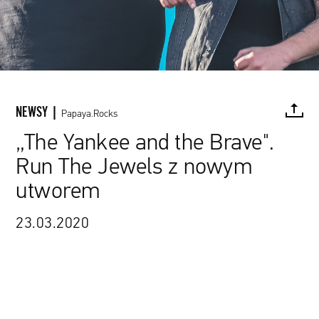
NEWSY |
Papaya.Rocks
„The Yankee and the Brave".
Run The Jewels z nowym
FACEBOOK
TWITTER
PINTEREST
MAIL
L
utworem
23.03.2020
The Come Up Show / Anton Mak