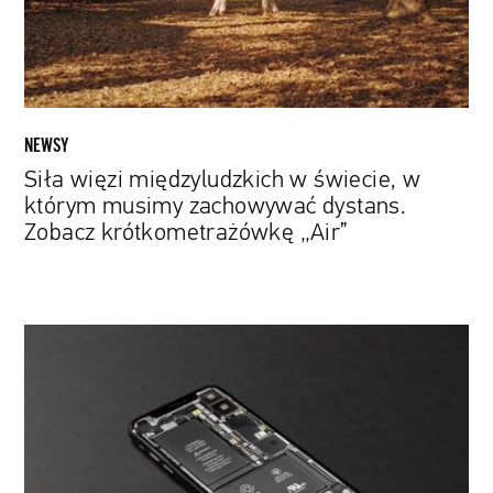
którym
musimy
zachowywać
dystans.
Zobacz
krótkometrażówkę
NEWSY
„Air”
Siła więzi międzyludzkich w świecie, w
którym musimy zachowywać dystans.
Zobacz krótkometrażówkę „Air”
Nobel
z
chemii
dla
twórców
popularnych