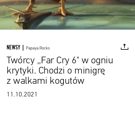
NEWSY |
Papaya.Rocks
Twórcy „Far Cry 6" w ogniu
krytyki. Chodzi o minigrę
FACEBOOK
TWITTER
PINTEREST
MAIL
L
z walkami kogutów
11.10.2021
zrzut ekranu z gry „Far Cry 6" / Ubisoft