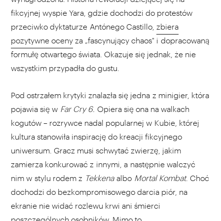
fikcyjnej wyspie Yara, gdzie dochodzi do protestów
przeciwko dyktaturze Antónego Castillo,
zbiera
pozytywne oceny
za „fascynujący chaos" i dopracowaną
formułę otwartego świata. Okazuje się jednak, że nie
wszystkim przypadła do gustu.
Pod ostrzałem krytyki znalazła się jedna z minigier, która
pojawia się w
Far Cry 6.
Opiera się ona na walkach
kogutów – rozrywce nadal popularnej w Kubie, której
kultura stanowiła inspirację do kreacji fikcyjnego
uniwersum. Gracz musi schwytać zwierzę, jakim
zamierza konkurować z innymi, a następnie walczyć
nim w stylu rodem z
Tekkena
albo
Mortal Kombat
. Choć
dochodzi do bezkompromisowego darcia piór, na
ekranie nie widać rozlewu krwi ani śmierci
poszczególnych osobników. Mimo to