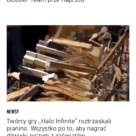
Twórcy
gry
„Halo
Infinite”
roztrzaskali
pianino.
Wszystko
po
to,
aby
nagrać
dźwięki
NEWSY
niczym
Twórcy gry „Halo Infinite” roztrzaskali
z
pianino. Wszystko po to, aby nagrać
zaświatów
dźwięki niczym z zaświatów