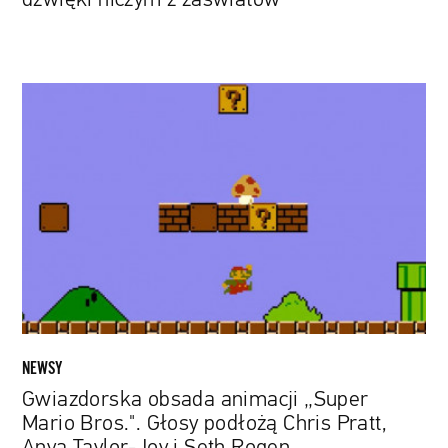
Gwiazdorska
obsada
animacji
„Super
Mario
Bros.".
Głosy
podłożą
Chris
Pratt,
Anya
Taylor-
NEWSY
Joy
Gwiazdorska obsada animacji „Super
i
Mario Bros.". Głosy podłożą Chris Pratt,
Seth
Anya Taylor-Joy i Seth Rogen