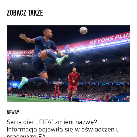
ZOBACZ TAKŻE
Seria
gier
„FIFA”
zmieni
nazwę?
Informacja
pojawiła
się
w
oświadczeniu
prasowym
EA
NEWSY
Seria gier „FIFA” zmieni nazwę?
Informacja pojawiła się w oświadczeniu
prasowym EA