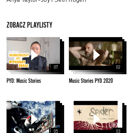
Rogen
ZOBACZ PLAYLISTY
PYD:
Music
Music
Stories
Stories
PYD
2020
07
02
PYD: Music Stories
Music Stories PYD 2020
Lądowanie
David
na
Michôd
Księżycu
w
05
03
4K