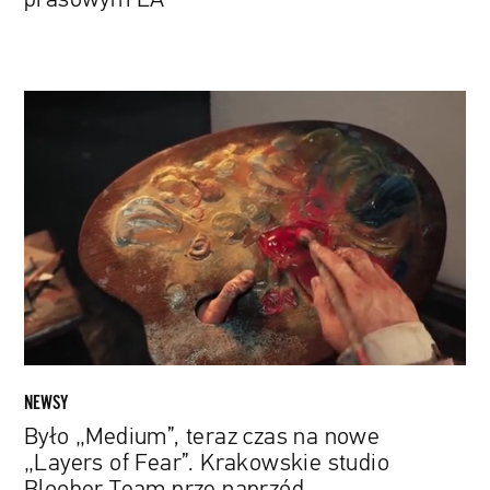
Było
„Medium”,
teraz
czas
na
nowe
„Layers
of
Fear”.
Krakowskie
studio
Bloober
NEWSY
Team
Było „Medium”, teraz czas na nowe
prze
„Layers of Fear”. Krakowskie studio
naprzód
Bloober Team prze naprzód