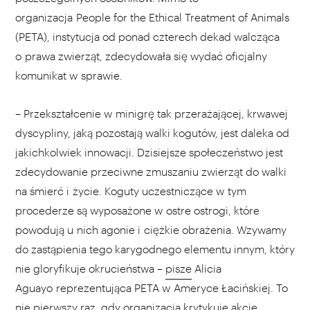
organizacja People for the Ethical Treatment of Animals
(PETA), instytucja od ponad czterech dekad walcząca
o prawa zwierząt, zdecydowała się wydać oficjalny
komunikat w sprawie.
– Przekształcenie w minigrę tak przerażającej, krwawej
dyscypliny, jaką pozostają walki kogutów, jest daleka od
jakichkolwiek innowacji. Dzisiejsze społeczeństwo jest
zdecydowanie przeciwne zmuszaniu zwierząt do walki
na śmierć i życie. Koguty uczestniczące w tym
procederze są wyposażone w ostre ostrogi, które
powodują u nich agonie i ciężkie obrażenia. Wzywamy
do zastąpienia tego karygodnego elementu innym, który
nie gloryfikuje okrucieństwa –
pisze
Alicia
Aguayo reprezentująca PETA w Ameryce Łacińskiej. To
nie pierwszy raz, gdy organizacja krytykuje akcje