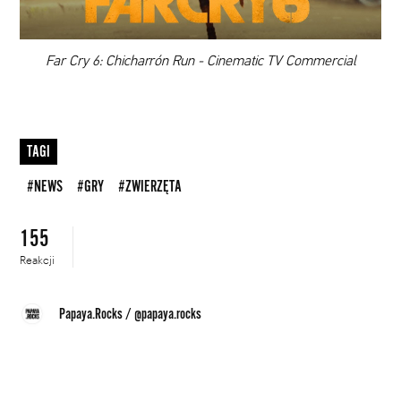
00:00
Far Cry 6: Chicharrón Run - Cinematic TV Commercial
TAGI
#NEWS
#GRY
#ZWIERZĘTA
155
Reakcji
Papaya.Rocks
/
@papaya.rocks