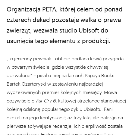
Organizacja PETA, której celem od ponad
czterech dekad pozostaje walka o prawa
zwierząt, wezwała studio Ubisoft do
usunięcia tego elementu z produkcji.
„To jesienny pewniak i obficie podlana krwią przygoda
w otwartym świecie, gdzie wszystkie chwyty są
dozwolone” –
pisał
o niej na łamach Papaya.Rocks
Bartek Czartoryski w zestawieniu najbardziej
wyczekiwanych premier kolejnych miesięcy. Mowa
oczywiście o
Far Cry 6
, kultowej strzelance stanowiącej
kolejną odsłonę popularnego cyklu Ubisoftu. Fani
czekali na jego kontynuację aż trzy lata, ale patrząc na
pierwsze spływające recenzje, ich cierpliwość została
wynagrodzona. Historia rewolucji dziejącej się na