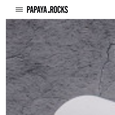
home
menu
Czego
szukasz?
szukaj