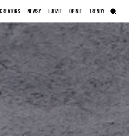
Zapisz się do newslettera
 CREATORS
NEWSY
LUDZIE
OPINIE
TRENDY
szukaj
SZUKAJ