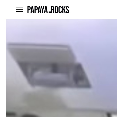
home
menu
Czego
szukasz?
szukaj