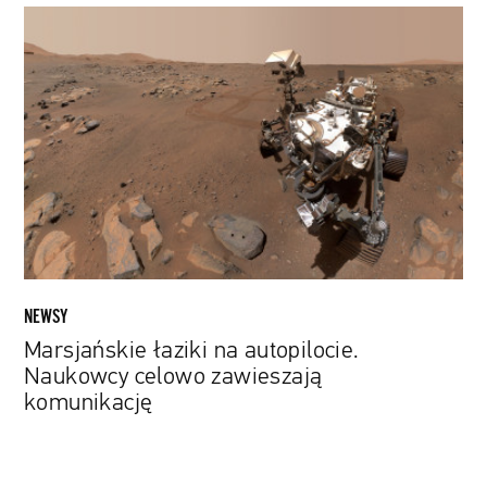
Marsjańskie
łaziki
na
autopilocie.
Naukowcy
celowo
zawieszają
komunikację
NEWSY
Marsjańskie łaziki na autopilocie.
Naukowcy celowo zawieszają
komunikację