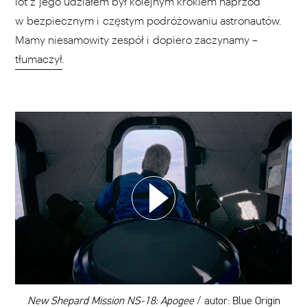
lot z jego udziałem był kolejnym krokiem naprzód
w bezpiecznym i częstym podróżowaniu astronautów.
Mamy niesamowity zespół i dopiero zaczynamy –
tłumaczył
.
WYBIERZ SWOJĄ PLAYLISTĘ
DODAJ TEN FILM DO PLAYLISTY
00:00
New Shepard Mission NS-18: Apogee
/ autor: Blue Origin