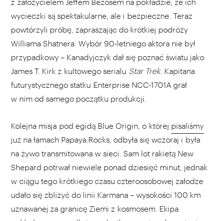
z założycielem Jeffem Bezosem na pokładzie, że ich
wycieczki są spektakularne, ale i bezpieczne. Teraz
powtórzyli próbę, zapraszając do krótkiej podróży
Williama Shatnera. Wybór 90-letniego aktora nie był
przypadkowy – Kanadyjczyk dał się poznać światu jako
James T. Kirk z kultowego serialu
Star Trek
. Kapitana
futurystycznego statku Enterprise NCC-1701A grał
w nim od samego początku produkcji.
Kolejna misja pod egidą Blue Origin, o której
pisaliśmy
już na łamach Papaya.Rocks, odbyła się wczoraj i była
na żywo transmitowana w sieci. Sam lot rakietą New
Shepard potrwał niewiele ponad dziesięć minut, jednak
w ciągu tego krótkiego czasu czteroosobowej załodze
udało się zbliżyć do linii Karmana – wysokości 100 km
uznawanej za granicę Ziemi z kosmosem. Ekipa