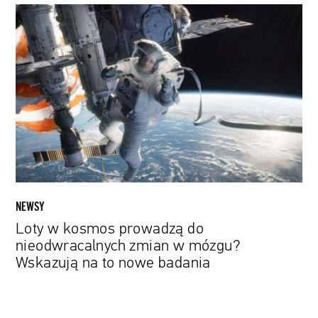
Loty
w
kosmos
prowadzą
do
nieodwracalnych
zmian
w
mózgu?
Wskazują
na
to
NEWSY
nowe
Loty w kosmos prowadzą do
badania
nieodwracalnych zmian w mózgu?
Wskazują na to nowe badania