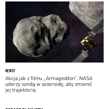
Akcja
jak
z
filmu
„Armageddon".
NASA
uderzy
sondą
w
asteroidę,
aby
zmienić
NEWSY
jej
Akcja jak z filmu „Armageddon". NASA
trajektorię
uderzy sondą w asteroidę, aby zmienić
jej trajektorię