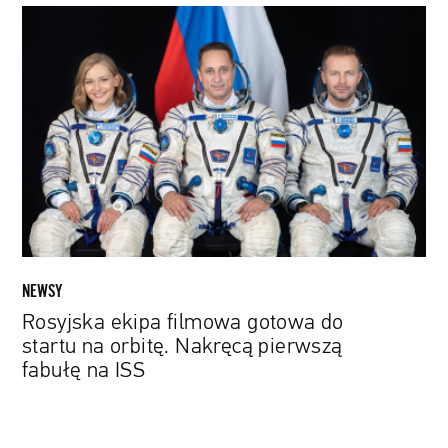
Rosyjska
ekipa
filmowa
gotowa
do
startu
na
orbitę.
Nakręcą
pierwszą
fabułę
na
NEWSY
ISS
Rosyjska ekipa filmowa gotowa do
startu na orbitę. Nakręcą pierwszą
fabułę na ISS