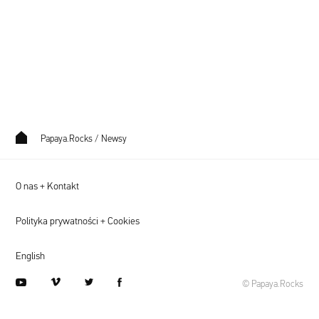
Papaya.Rocks
/
Newsy
O nas + Kontakt
Polityka prywatności + Cookies
English
youtube
vimeo
twitter
facebook
© Papaya.Rocks