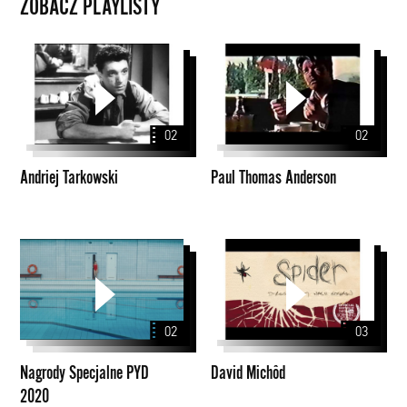
ZOBACZ PLAYLISTY
Andriej
Paul
Tarkowski
Thomas
Anderson
02
02
Andriej Tarkowski
Paul Thomas Anderson
Nagrody
David
Specjalne
Michôd
PYD
2020
02
03
Nagrody Specjalne PYD
David Michôd
2020