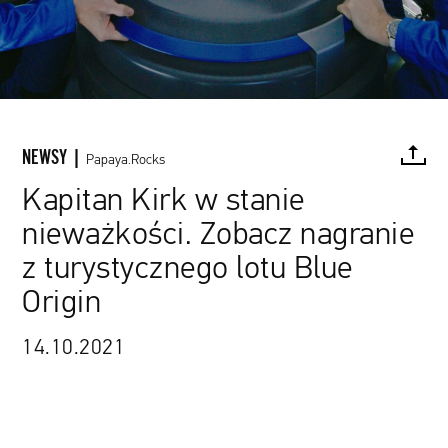
NEWSY |
Papaya.Rocks
Kapitan Kirk w stanie
nieważkości. Zobacz nagranie
FACEBOOK
TWITTER
PINTEREST
MAIL
L
z turystycznego lotu Blue
Origin
14.10.2021
Blue Origin / materiały prasowe