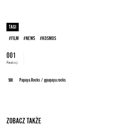
TAGI
#FILM
#NEWS
#KOSMOS
001
Reakcji
Papaya.Rocks
/
@papaya.rocks
ZOBACZ TAKŻE