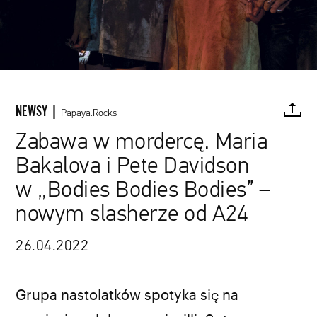
NEWSY |
Papaya.Rocks
Zabawa w mordercę. Maria
Bakalova i Pete Davidson
FACEBOOK
TWITTER
PINTEREST
MAIL
L
w „Bodies Bodies Bodies” –
nowym slasherze od A24
26.04.2022
Grupa nastolatków spotyka się na