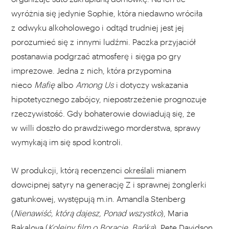
wyróżnia się jedynie Sophie, która niedawno wróciła
z odwyku alkoholowego i odtąd trudniej jest jej
porozumieć się z innymi ludźmi. Paczka przyjaciół
postanawia podgrzać atmosferę i sięga po gry
imprezowe. Jedna z nich, która przypomina
nieco
Mafię
albo
Among Us
i dotyczy wskazania
hipotetycznego zabójcy, niepostrzeżenie prognozuje
rzeczywistość. Gdy bohaterowie dowiadują się, że
w willi doszło do prawdziwego morderstwa, sprawy
wymykają im się spod kontroli.
W produkcji, którą recenzenci
określali
mianem
dowcipnej satyry na generację Z i sprawnej żonglerki
gatunkowej, występują m.in. Amandla Stenberg
(
Nienawiść, którą dajesz, Ponad wszystko
), Maria
Bakalova (
Kolejny film o Boracie, Bańka
), Pete Davidson