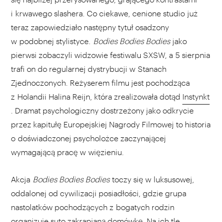
i krwawego slashera. Co ciekawe, cenione studio już
teraz zapowiedziało następny tytuł osadzony
w podobnej stylistyce.
Bodies Bodies Bodies
jako
pierwsi zobaczyli widzowie festiwalu SXSW, a 5 sierpnia
trafi on do regularnej dystrybucji w Stanach
Zjednoczonych. Reżyserem filmu jest pochodząca
z Holandii Halina Reijn, która zrealizowała dotąd
Instynkt
. Dramat psychologiczny dostrzeżony jako odkrycie
przez kapitułę Europejskiej Nagrody Filmowej to historia
o doświadczonej psycholożce zaczynającej
wymagającą pracę w więzieniu.
Akcja
Bodies Bodies Bodies
toczy się w luksusowej,
oddalonej od cywilizacji posiadłości, gdzie grupa
nastolatków pochodzących z bogatych rodzin
organizuje suto zakrapianą domówkę. Na ich tle