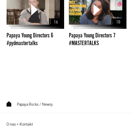
Young
Young
Directors
Directors
6
7
16
18
#pydmastertalks
#MASTERTALKS
Papaya Young Directors 6
Papaya Young Directors 7
#pydmastertalks
#MASTERTALKS
Papaya.Rocks
/
Newsy
O nas + Kontakt