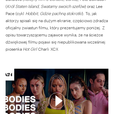
(
Król Staten Island, Swatamy swoich szefów
) oraz Lee
Pace (cykl
Hobbit, Gdzie pachną stokrotki
). To, jak
aktorzy spisali się na dużym ekranie, częściowo zdradza
oficjalny zwiastun filmu, który prezentujemy poniżej.
Z
opisu towarzyszącemu zajawce wynika, że na ścieżce
dźwiękowej filmu pojawi się niepublikowana wcześniej
piosenka
Hot Girl
Charli XCX
WYBIERZ SWOJĄ PLAYLISTĘ