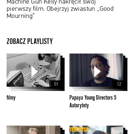
Machine Gun Kelly nakręcił swój
pierwszy film. Obejrzyj zwiastun „Good
Mourning”
ZOBACZ PLAYLISTY
filmy
Papaya
Young
Directors
5
01
12
Autorytety
filmy
Papaya Young Directors 5
Autorytety
Papaya
Papaya