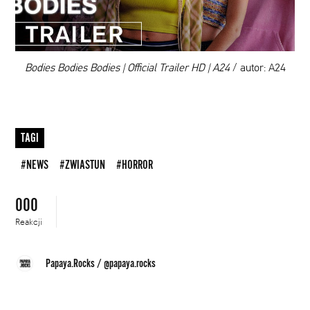
DODAJ TEN FILM DO PLAYLISTY
00:00
Bodies Bodies Bodies | Official Trailer HD | A24
/ autor: A24
TAGI
#NEWS
#ZWIASTUN
#HORROR
000
Reakcji
Papaya.Rocks
/
@papaya.rocks