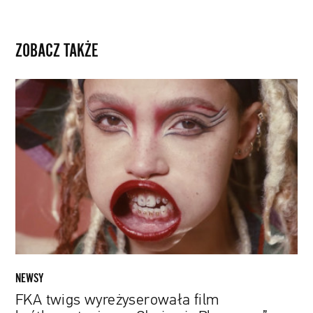
ZOBACZ TAKŻE
FKA
twigs
wyreżyserowała
film
krótkometrażowy.
Obejrzyj
„Playscape”
inspirowany
twórczością
znanego
rzeźbiarza
NEWSY
FKA twigs wyreżyserowała film