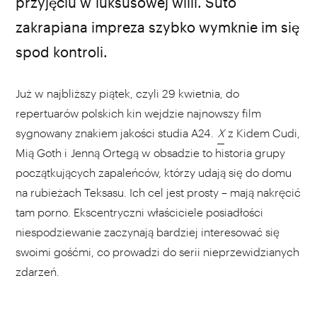
A24 / materiały prasowe
przyjęciu w luksusowej willi. Suto
zakrapiana impreza szybko wymknie im się
spod kontroli.
Już w najbliższy piątek, czyli 29 kwietnia, do
repertuarów polskich kin wejdzie najnowszy film
sygnowany znakiem jakości studia A24.
X
z Kidem Cudi,
Mią Goth i Jenną Ortegą w obsadzie to historia grupy
początkujących zapaleńców, którzy udają się do domu
na rubieżach Teksasu. Ich cel jest prosty – mają nakręcić
tam porno. Ekscentryczni właściciele posiadłości
niespodziewanie zaczynają bardziej interesować się
swoimi gośćmi, co prowadzi do serii nieprzewidzianych
zdarzeń.