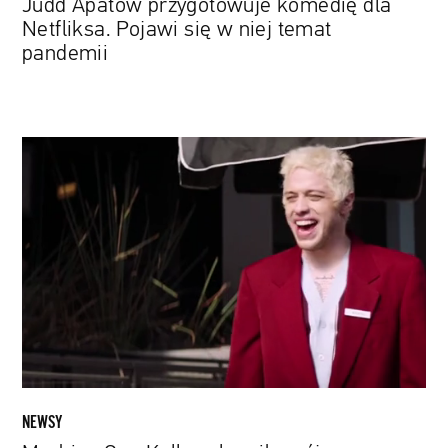
Judd Apatow przygotowuje komedię dla
Netfliksa. Pojawi się w niej temat
pandemii
Machine
Gun
Kelly
nakręcił
swój
pierwszy
film.
Obejrzyj
zwiastun
„Good
Mourning”
NEWSY