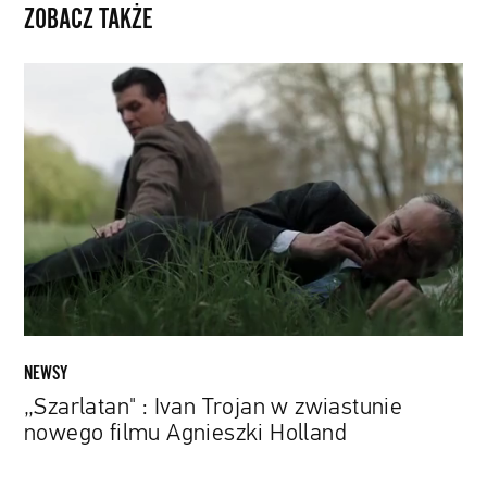
ZOBACZ TAKŻE
„Szarlatan"
:
Ivan
Trojan
w
zwiastunie
nowego
filmu
Agnieszki
Holland
NEWSY
„Szarlatan" : Ivan Trojan w zwiastunie
nowego filmu Agnieszki Holland