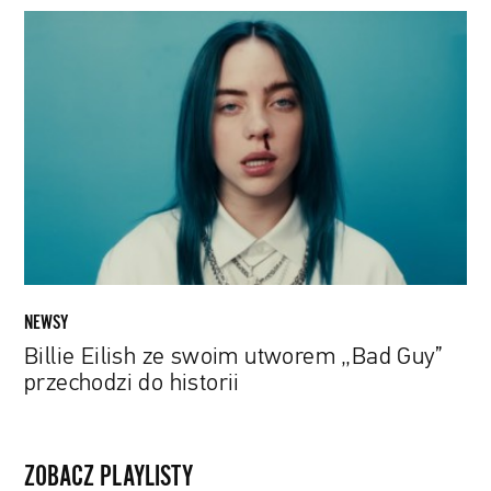
Billie
Eilish
ze
swoim
utworem
„Bad
Guy”
przechodzi
do
historii
NEWSY
Billie Eilish ze swoim utworem „Bad Guy”
przechodzi do historii
ZOBACZ PLAYLISTY