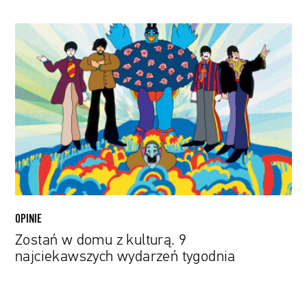
Zostań
w
domu
z
kulturą.
9
najciekawszych
wydarzeń
tygodnia
OPINIE
Zostań w domu z kulturą. 9
najciekawszych wydarzeń tygodnia