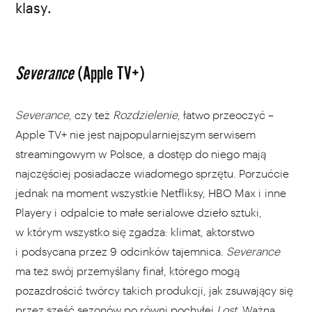
klasy.
Severance
(Apple TV+)
Severance
, czy też
Rozdzielenie
, łatwo przeoczyć –
Apple TV+ nie jest najpopularniejszym serwisem
streamingowym w Polsce, a dostęp do niego mają
najczęściej posiadacze wiadomego sprzętu. Porzućcie
jednak na moment wszystkie Netfliksy, HBO Max i inne
Playery i odpalcie to małe serialowe dzieło sztuki,
w którym wszystko się zgadza: klimat, aktorstwo
i podsycana przez 9 odcinków tajemnica.
Severance
ma też swój przemyślany finał, którego mogą
pozazdrościć twórcy takich produkcji, jak zsuwający się
przez sześć sezonów po równi pochyłej
Lost
. Ważna