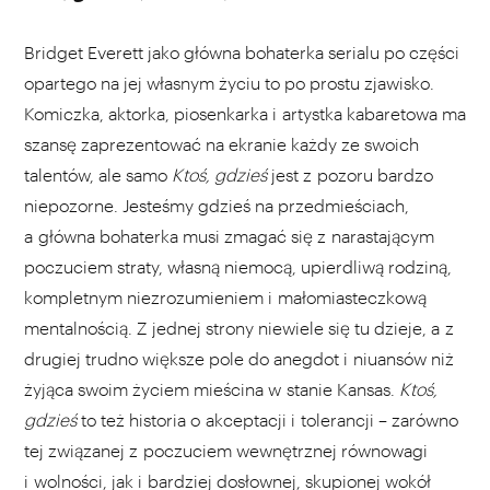
Bridget Everett jako główna bohaterka serialu po części
opartego na jej własnym życiu to po prostu zjawisko.
Komiczka, aktorka, piosenkarka i artystka kabaretowa ma
szansę zaprezentować na ekranie każdy ze swoich
talentów, ale samo
Ktoś, gdzieś
jest z pozoru bardzo
niepozorne. Jesteśmy gdzieś na przedmieściach,
a główna bohaterka musi zmagać się z narastającym
poczuciem straty, własną niemocą, upierdliwą rodziną,
kompletnym niezrozumieniem i małomiasteczkową
mentalnością. Z jednej strony niewiele się tu dzieje, a z
drugiej trudno większe pole do anegdot i niuansów niż
żyjąca swoim życiem mieścina w stanie Kansas.
Ktoś,
gdzieś
to też historia o akceptacji i tolerancji – zarówno
tej związanej z poczuciem wewnętrznej równowagi
i wolności, jak i bardziej dosłownej, skupionej wokół