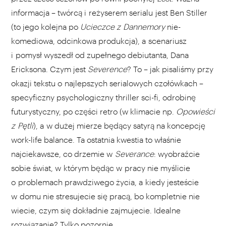
informacja – twórcą i reżyserem serialu jest Ben Stiller
(to jego kolejna po
Ucieczce z Dannemory
nie-
komediowa, odcinkowa produkcja), a scenariusz
i pomysł wyszedł od zupełnego debiutanta, Dana
Ericksona. Czym jest
Severence
? To – jak pisaliśmy przy
okazji tekstu o najlepszych serialowych czołówkach –
specyficzny psychologiczny thriller sci-fi, odrobinę
futurystyczny, po części retro (w klimacie np.
Opowieści
z Pętli
), a w dużej mierze będący satyrą na koncepcję
work-life balance. Ta ostatnia kwestia to właśnie
najciekawsze, co drzemie w
Severance
: wyobraźcie
sobie świat, w którym będąc w pracy nie myślicie
o problemach prawdziwego życia, a kiedy jesteście
w domu nie stresujecie się pracą, bo kompletnie nie
wiecie, czym się dokładnie zajmujecie. Idealne
rozwiązanie? Tylko pozornie.