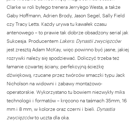
Clarke w roli byłego trenera Jerry’ego Westa, a także
Gaby Hoffmann, Adrien Brody, Jason Segel, Sally Field
czy Tracy Letts. Każdy urywa tu kawałek czasu
antenowego – to prawie tak dobrze obsadzony serial jak
Sukcesja. Producentem
Lakers: Dynastii zwycięzców
jest zresztą Adam McKay, więc powinno być jasne, jakiej
rozrywki należy się spodziewać. Doliczyć trzeba też
łamanie czwartej ściany, perfekcyjną ścieżkę
dźwiękową, rzucane przez twórców smaczki typu Jack
Nicholson na widowni i zabawy montażowo-
operatorskie. Wykorzystano tu bowiem niezwykły miks
technologii i formatów – kręcono na taśmach 35mm, 16
mm i 8 mm, w kolorze oraz czerni i bieli.
Dynastia
zwycięzców
to uczta dla oka.