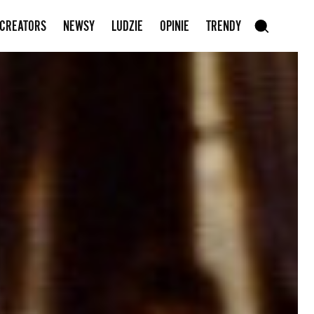
Zapisz się do newslettera
 CREATORS
NEWSY
LUDZIE
OPINIE
TRENDY
szukaj
SZUKAJ