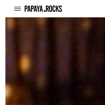
home
menu
Czego
szukasz?
szukaj