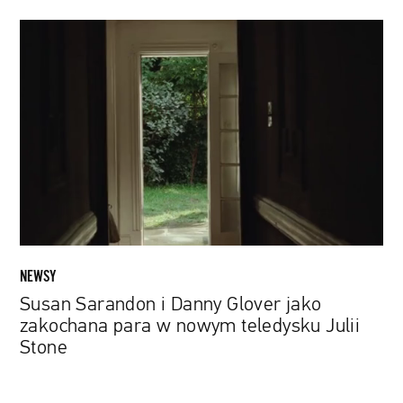
Susan
Sarandon
i
Danny
Glover
jako
zakochana
para
w
nowym
teledysku
Julii
NEWSY
Stone
Susan Sarandon i Danny Glover jako
zakochana para w nowym teledysku Julii
Stone