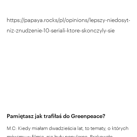
https://papaya.rocks/pl/opinions/lepszy-niedosyt-
niz-znudzenie-10-seriali-ktore-skonczyly-sie
Pamiętasz jak trafiłaś do Greenpeace?
M.C: Kiedy miałam dwadzieścia lat, to tematy, o których
mówimy w filmie, nie były popularne. Brakowało