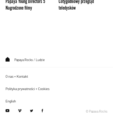
Papaya Young Directors 5
Cotygodniowy przegląd
Nagrodzone filmy
teledysków
Papaya.Rocks
/
Ludzie
O nas + Kontakt
Polityka prywatności + Cookies
English
youtube
vimeo
twitter
facebook
© Papaya.Rocks