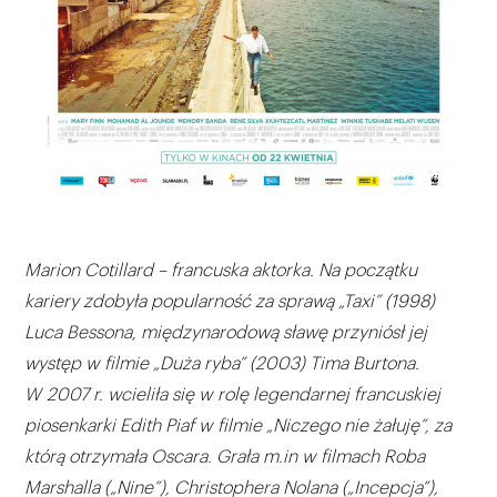
Marion Cotillard – francuska aktorka. Na początku
kariery zdobyła popularność za sprawą „Taxi” (1998)
Luca Bessona, międzynarodową sławę przyniósł jej
występ w filmie „Duża ryba” (2003) Tima Burtona.
W 2007 r. wcieliła się w rolę legendarnej francuskiej
piosenkarki Edith Piaf w filmie „Niczego nie żałuję”, za
którą otrzymała Oscara. Grała m.in w filmach Roba
Marshalla („Nine”), Christophera Nolana („Incepcja”),