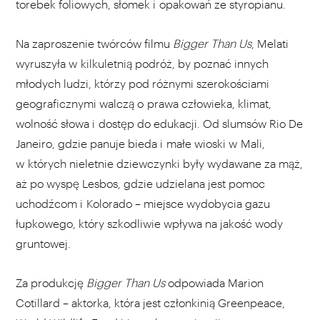
torebek foliowych, słomek i opakowań ze styropianu.
Na zaproszenie twórców filmu
Bigger Than Us
, Melati
wyruszyła w kilkuletnią podróż, by poznać innych
młodych ludzi, którzy pod różnymi szerokościami
geograficznymi walczą o prawa człowieka, klimat,
wolność słowa i dostęp do edukacji. Od slumsów Rio De
Janeiro, gdzie panuje bieda i małe wioski w Mali,
w których nieletnie dziewczynki były wydawane za mąż,
aż po wyspę Lesbos, gdzie udzielana jest pomoc
uchodźcom i Kolorado – miejsce wydobycia gazu
łupkowego, który szkodliwie wpływa na jakość wody
gruntowej.
Za produkcję
Bigger Than Us
odpowiada Marion
Cotillard – aktorka, która jest członkinią Greenpeace,