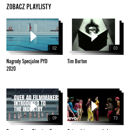
ZOBACZ PLAYLISTY
Nagrody
Tim
Specjalne
Burton
PYD
2020
02
03
Nagrody Specjalne PYD
Tim Burton
2020
Papaya
Cotygodniowy
Young
przegląd
Directors
teledysków
5
09
73
Nagrodzone
filmy