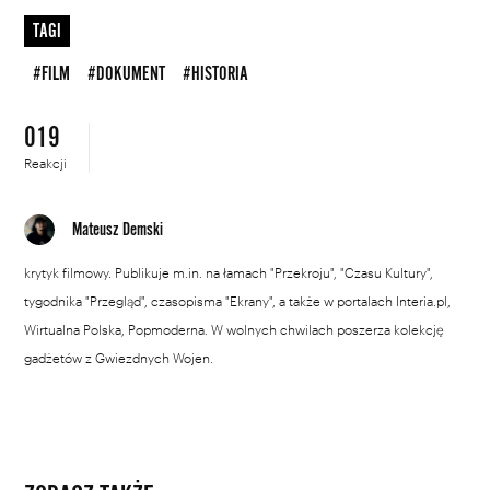
TAGI
#FILM
#DOKUMENT
#HISTORIA
019
Reakcji
Mateusz Demski
krytyk filmowy. Publikuje m.in. na łamach "Przekroju", "Czasu Kultury",
tygodnika "Przegląd", czasopisma "Ekrany", a także w portalach Interia.pl,
Wirtualna Polska, Popmoderna. W wolnych chwilach poszerza kolekcję
gadżetów z Gwiezdnych Wojen.