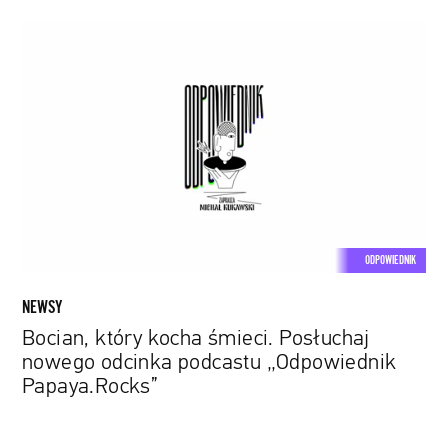
Bocian,
który
kocha
śmieci.
Posłuchaj
nowego
odcinka
podcastu
„Odpowiednik
Papaya.Rocks”
ODPOWIEDNIK
NEWSY
Bocian, który kocha śmieci. Posłuchaj
nowego odcinka podcastu „Odpowiednik
Papaya.Rocks”