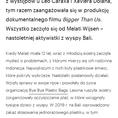
fot. materiały prasowe
z występów u Leo Caraxa i Xaviera Dolana,
tym razem zaangażowała się w produkcję
dokumentalnego filmu
Bigger Than Us
.
Wszystko zaczęło się od Melati Wijsen –
nastoletniej aktywistki z wyspy Bali.
Kiedy Melati miała 12 lat, wraz z młodszą siostrą zaczęła
myśleć o problemach, z którymi mierzy się ich rodzinna
Indonezja. Największym z nich były plastikowe śmieci,
które pokryły wybrzeże. Nastolatki postanowiły działać.
Wzięły sprawy w swoje ręce i powołały do życia
organizację
Bye Bye Plastic Bags
. Lawina ruszyła: siostry
zorganizowały oczyszczanie plaż, w które wciągnęły
tysiące dzieci z wyspy. W 2019 r. na Bali wprowadzono
zakaz stosowania jednorazowego plastiku, w tym