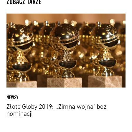
ZOBACZ TAKŻE
Złote
Globy
2019:
„Zimna
wojna”
bez
nominacji
NEWSY
Złote Globy 2019: „Zimna wojna” bez
nominacji