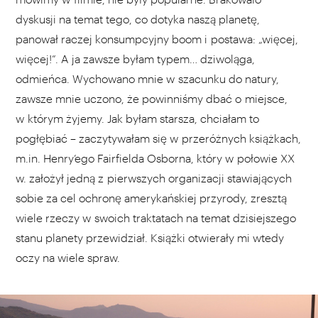
dyskusji na temat tego, co dotyka naszą planetę,
panował raczej konsumpcyjny boom i postawa: „więcej,
więcej!”. A ja zawsze byłam typem… dziwoląga,
odmieńca. Wychowano mnie w szacunku do natury,
zawsze mnie uczono, że powinniśmy dbać o miejsce,
w którym żyjemy. Jak byłam starsza, chciałam to
pogłębiać – zaczytywałam się w przeróżnych książkach,
m.in. Henry’ego Fairfielda Osborna, który w połowie XX
w. założył jedną z pierwszych organizacji stawiających
sobie za cel ochronę amerykańskiej przyrody, zresztą
wiele rzeczy w swoich traktatach na temat dzisiejszego
stanu planety przewidział. Książki otwierały mi wtedy
oczy na wiele spraw.