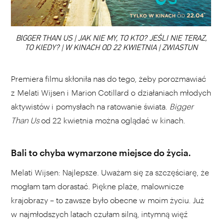
00:00
BIGGER THAN US | JAK NIE MY, TO KTO? JEŚLI NIE TERAZ,
TO KIEDY? | W KINACH OD 22 KWIETNIA | ZWIASTUN
Premiera filmu skłoniła nas do tego, żeby porozmawiać
z Melati Wijsen i Marion Cotillard o działaniach młodych
aktywistów i pomysłach na ratowanie świata.
Bigger
Than Us
od 22 kwietnia można oglądać w kinach.
Bali to chyba wymarzone miejsce do życia.
Melati Wijsen: Najlepsze. Uważam się za szczęściarę, że
mogłam tam dorastać. Piękne plaże, malownicze
krajobrazy – to zawsze było obecne w moim życiu. Już
w najmłodszych latach czułam silną, intymną więź