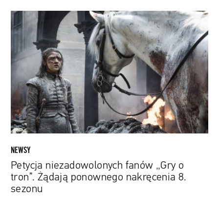
Petycja
niezadowolonych
fanów
„Gry
o
tron”.
Żądają
ponownego
nakręcenia
8.
sezonu
NEWSY
Petycja niezadowolonych fanów „Gry o
tron”. Żądają ponownego nakręcenia 8.
sezonu