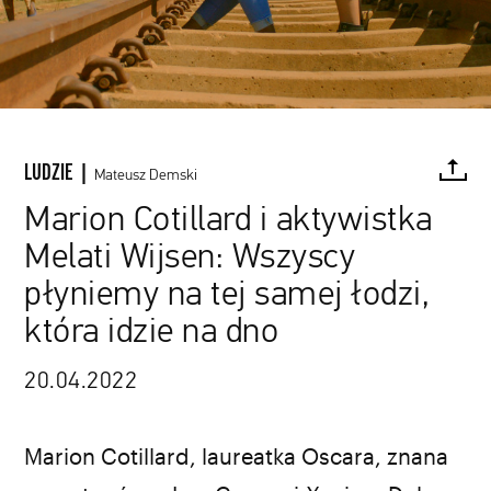
LUDZIE |
Mateusz Demski
Marion Cotillard i aktywistka
Melati Wijsen: Wszyscy
FACEBOOK
TWITTER
PINTEREST
MAIL
L
płyniemy na tej samej łodzi,
która idzie na dno
20.04.2022
Marion Cotillard, laureatka Oscara, znana