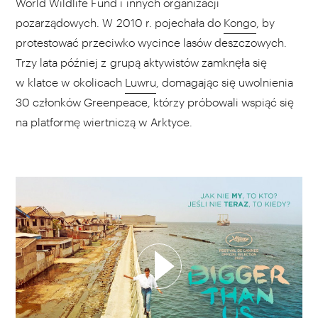
World Wildlife Fund i innych organizacji
pozarządowych. W 2010 r. pojechała do
Kongo
, by
protestować przeciwko wycince lasów deszczowych.
Trzy lata później z grupą aktywistów zamknęła się
w klatce w okolicach
Luwru
, domagając się uwolnienia
30 członków Greenpeace, którzy próbowali wspiąć się
na platformę wiertniczą w Arktyce.
WYBIERZ SWOJĄ PLAYLISTĘ
DODAJ TEN FILM DO PLAYLISTY