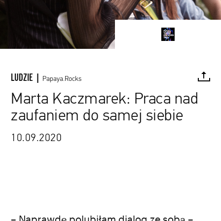
LUDZIE |
Papaya.Rocks
Marta Kaczmarek: Praca nad
zaufaniem do samej siebie
FACEBOOK
TWITTER
PINTEREST
MAIL
L
Marta Kaczmarek, fot. Lena Krzepina
10.09.2020
– Naprawdę polubiłam dialog ze sobą –