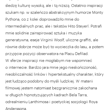
śledzę kulturę wysoką, ale i tą niższą. Ostatnio inspiracji
szukam np. w szaleńczo abstrakcyjnym humorze Monty
Pythona, co z kolei doprowadziło mnie do
intermedialnych prac, ale i tekstów Hito Steyerl. Potrafi
mnie solidnie zainspirować sztuka i muzyka
generatywna, eseje Virginii Woolf, uliczne graffiti, ale
równie dobrze może być to wycieczka do lasu, a potem
przyjęcie pozycji obserwatora na Placu Defilad.
W sferze inspiracji nie mogłabym nie wspomnieć
o internecie. Bardzo jara mnie jego nieskończoność,
nieobliczalność linków i hipertekstualny charakter, który
jest łudząco podobny do myśli ludzkiej. W materii
filmowej jestem natomiast bezgranicznie zakochana
w długich hipnotyzujących kadrach Bela Tarra,
odrealnieniu Lanthimosa i poetyckiej socjologii Roya
Anderssona.