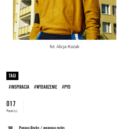
fot. Alicja Kozak
TAGI
#INSPIRACJA
#WYDARZENIE
#PYD
017
Reakcji
Papaya.Rocks
/
@papaya.rocks