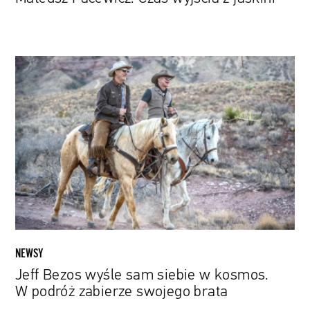
Jeff
Bezos
wyśle
sam
siebie
w
kosmos.
W
podróż
zabierze
swojego
brata
NEWSY
Jeff Bezos wyśle sam siebie w kosmos.
W podróż zabierze swojego brata