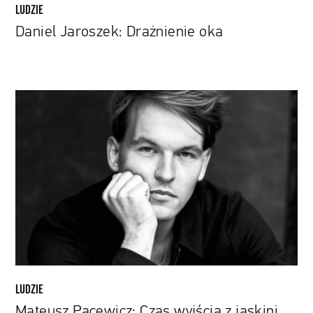
LUDZIE
Daniel Jaroszek: Drażnienie oka
Mateusz
Pacewicz:
Czas
wyjścia
z
jaskini
LUDZIE
Mateusz Pacewicz: Czas wyjścia z jaskini