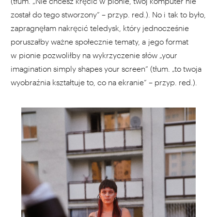
(tłum. „Nie chcesz kręcić w pionie, twój komputer nie
został do tego stworzony” – przyp. red.). No i tak to było,
zapragnęłam nakręcić teledysk, który jednocześnie
poruszałby ważne społecznie tematy, a jego format
w pionie pozwoliłby na wykrzyczenie słów „your
imagination simply shapes your screen” (tłum. „to twoja
wyobraźnia kształtuje to, co na ekranie” – przyp. red.).