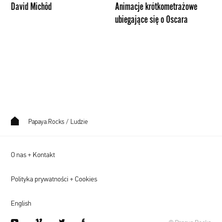
David Michôd
Animacje krótkometrażowe
ubiegające się o Oscara
Papaya.Rocks
/
Ludzie
O nas + Kontakt
Polityka prywatności + Cookies
English
youtube
vimeo
twitter
facebook