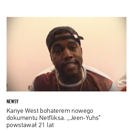
Kanye
West
bohaterem
nowego
dokumentu
Netfliksa.
„Jeen-
Yuhs”
powstawał
21
lat
NEWSY
Kanye West bohaterem nowego
dokumentu Netfliksa. „Jeen-Yuhs”
powstawał 21 lat