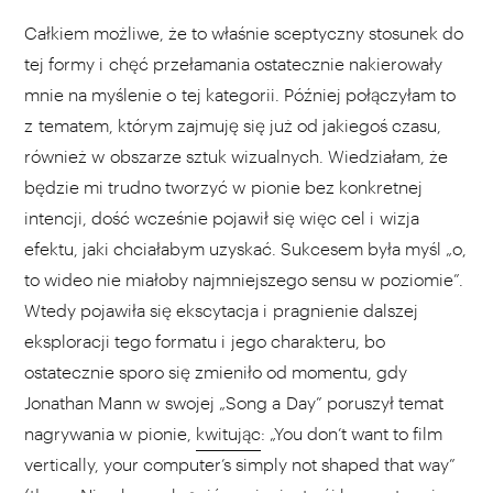
Całkiem możliwe, że to właśnie sceptyczny stosunek do
tej formy i chęć przełamania ostatecznie nakierowały
mnie na myślenie o tej kategorii. Później połączyłam to
z tematem, którym zajmuję się już od jakiegoś czasu,
również w obszarze sztuk wizualnych. Wiedziałam, że
będzie mi trudno tworzyć w pionie bez konkretnej
intencji, dość wcześnie pojawił się więc cel i wizja
efektu, jaki chciałabym uzyskać. Sukcesem była myśl „o,
to wideo nie miałoby najmniejszego sensu w poziomie”.
Wtedy pojawiła się ekscytacja i pragnienie dalszej
eksploracji tego formatu i jego charakteru, bo
ostatecznie sporo się zmieniło od momentu, gdy
Jonathan Mann w swojej „Song a Day” poruszył temat
nagrywania w pionie,
kwitując
: „You don’t want to film
vertically, your computer’s simply not shaped that way”