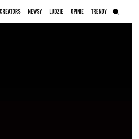
Zapisz się do newslettera
 CREATORS
NEWSY
LUDZIE
OPINIE
TRENDY
szukaj
SZUKAJ