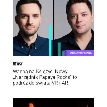
na
Księżyc.
Nowy
„Narzędnik
Papaya.Rocks”
to
podróż
do
świata
UNLOCK YOUR POTENTIAL
VR
i
NEWSY
AR
Wanną na Księżyc. Nowy
„Narzędnik Papaya.Rocks” to
podróż do świata VR i AR
Voguing,
czyli