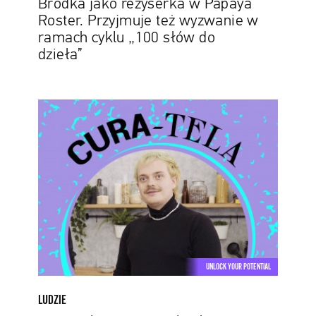
Brodka jako reżyserka w Papaya
słów
Roster. Przyjmuje też wyzwanie w
do
ramach cyklu „100 słów do
dzieła”
dzieła”
Cura-
Tela
z
wizytą
w
kuchni.
Obejrzyj
odcinek
„Wontony”
UNLOCK YOUR POTENTIAL
LUDZIE