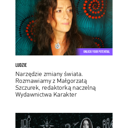
świata.
Rozmawiamy
z
Małgorzatą
Szczurek,
redaktorką
naczelną
Wydawnictwa
UNLOCK YOUR POTENTIAL
Karakter
LUDZIE
Narzędzie zmiany świata.
Rozmawiamy z Małgorzatą
Szczurek, redaktorką naczelną
Wydawnictwa Karakter
Czym
jest