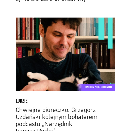
Chwiejne
biureczko.
Grzegorz
Uzdański
kolejnym
bohaterem
podcastu
„Narzędnik
Papaya.Rocks”
UNLOCK YOUR POTENTIAL
LUDZIE
Chwiejne biureczko. Grzegorz
Uzdański kolejnym bohaterem
podcastu „Narzędnik