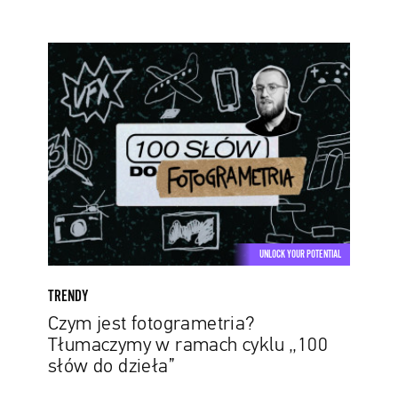
Czym
jest
fotogrametria?
Tłumaczymy
w
ramach
cyklu
„100
słów
do
UNLOCK YOUR POTENTIAL
dzieła”
TRENDY
Czym jest fotogrametria?
Tłumaczymy w ramach cyklu „100
słów do dzieła”