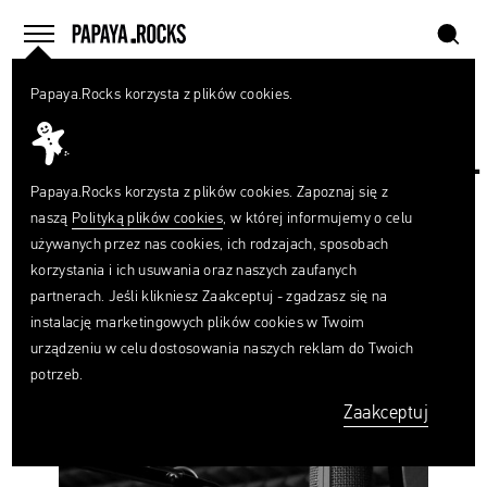
szukaj
home
menu
Papaya.Rocks korzysta z plików cookies.
SZUKAJ
#UNLOCKYOURPOTENTIAL
Czego
szukasz?
szukaj
Papaya.Rocks korzysta z plików cookies. Zapoznaj się z
naszą
Polityką plików cookies
, w której informujemy o celu
używanych przez nas cookies, ich rodzajach, sposobach
korzystania i ich usuwania oraz naszych zaufanych
partnerach. Jeśli klikniesz Zaakceptuj - zgadzasz się na
instalację marketingowych plików cookies w Twoim
Serial
urządzeniu w celu dostosowania naszych reklam do Twoich
bez
potrzeb.
obrazu.
Zaakceptuj
Finaliści
kategorii
Audio