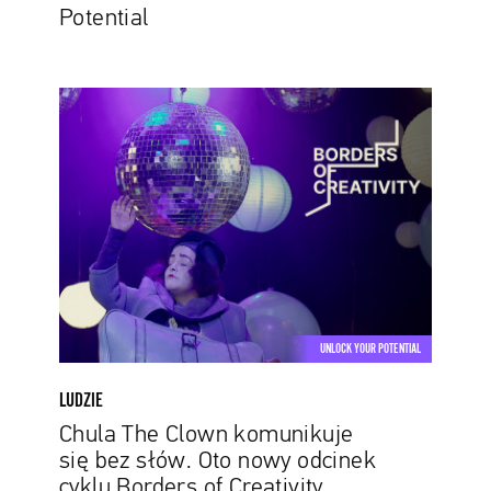
Potential
Chula
The
Clown
komunikuje
się bez
słów.
Oto
nowy
odcinek
cyklu
UNLOCK YOUR POTENTIAL
Borders
of
LUDZIE
Creativity
Chula The Clown komunikuje
się bez słów. Oto nowy odcinek
cyklu Borders of Creativity