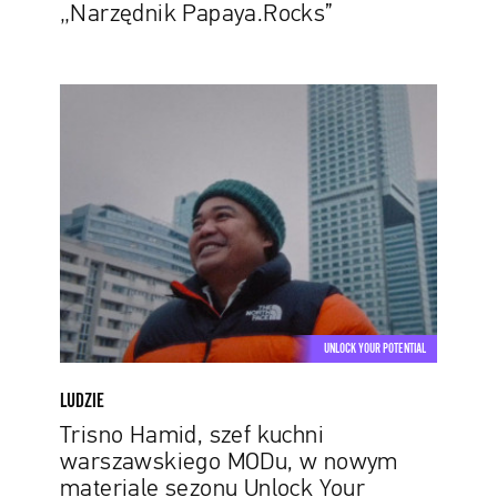
„Narzędnik Papaya.Rocks”
Trisno
Hamid,
szef
kuchni
warszawskiego
MODu,
w
nowym
materiale
sezonu
UNLOCK YOUR POTENTIAL
Unlock
Your
LUDZIE
Potential
Trisno Hamid, szef kuchni
warszawskiego MODu, w nowym
materiale sezonu Unlock Your