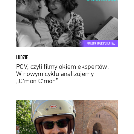
ekspertów.
W
nowym
cyklu
analizujemy
„C'mon
UNLOCK YOUR POTENTIAL
C'mon”
LUDZIE
POV, czyli filmy okiem ekspertów.
W nowym cyklu analizujemy
„C'mon C'mon”
Konrad
Czernik:
Sztuka
robienia
gier