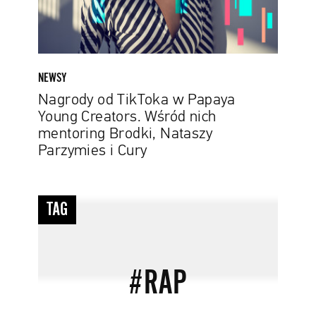
Wśród
nich
mentoring
Brodki,
Nataszy
NEWSY
Parzymies
Nagrody od TikToka w Papaya
i
Young Creators. Wśród nich
Cury
mentoring Brodki, Nataszy
Parzymies i Cury
#rap
TAG
#RAP