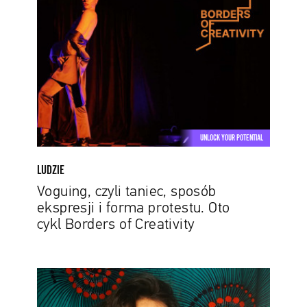
taniec,
sposób
ekspresji
i
forma
protestu.
Oto
cykl
UNLOCK YOUR POTENTIAL
Borders
of
LUDZIE
Creativity
Voguing, czyli taniec, sposób
ekspresji i forma protestu. Oto
cykl Borders of Creativity
Narzędzie
zmiany