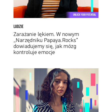
się,
jak
mózg
UNLOCK YOUR POTENTIAL
kontroluje
emocje
LUDZIE
Zarażanie lękiem. W nowym
„Narzędniku Papaya.Rocks”
dowiadujemy się, jak mózg
kontroluje emocje
Nagrody
od
TikToka
w
Papaya
Young
Creators.