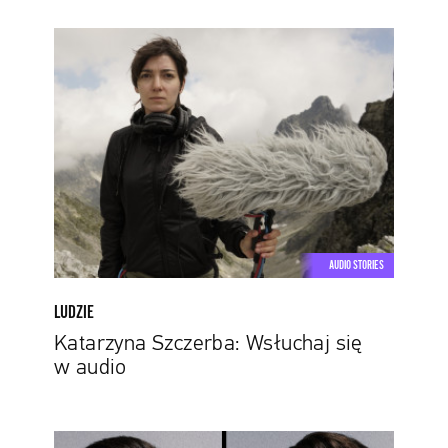
Katarzyna
Szczerba:
Wsłuchaj
się
w
audio
AUDIO STORIES
LUDZIE
Katarzyna Szczerba: Wsłuchaj się
w audio
Wanną