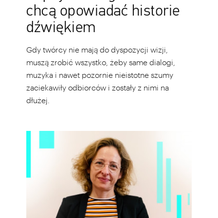
chcą opowiadać historie
dźwiękiem
Gdy twórcy nie mają do dyspozycji wizji,
muszą zrobić wszystko, żeby same dialogi,
muzyka i nawet pozornie nieistotne szumy
zaciekawiły odbiorców i zostały z nimi na
dłużej.
Zarażanie
lękiem.
W
nowym
„Narzędniku
Papaya.Rocks”
dowiadujemy