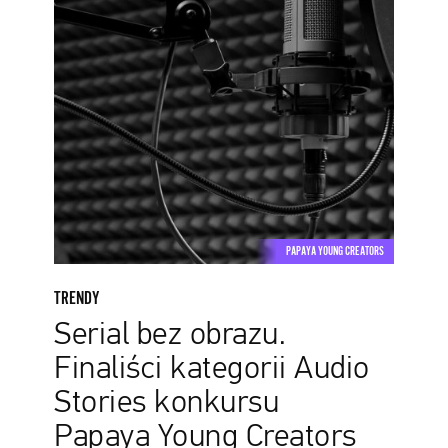
Stories
konkursu
Papaya
Young
Creators
chcą
opowiadać
historie
dźwiękiem
PAPAYA YOUNG CREATORS
TRENDY
Serial bez obrazu.
Finaliści kategorii Audio
Stories konkursu
Papaya Young Creators