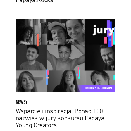
Papaya.Rocks”
Wsparcie
i
inspiracja.
Ponad
100
nazwisk
w
jury
konkursu
Papaya
UNLOCK YOUR POTENTIAL
Young
Creators
NEWSY
Wsparcie i inspiracja. Ponad 100
nazwisk w jury konkursu Papaya
Young Creators