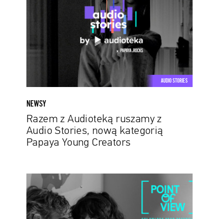
ruszamy
z
Audio
Stories,
nową
kategorią
Papaya
AUDIO STORIES
Young
Creators
NEWSY
Razem z Audioteką ruszamy z
Audio Stories, nową kategorią
Papaya Young Creators
POV,
czyli
filmy
okiem