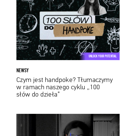
handpoke?
Tłumaczymy
w
ramach
naszego
cyklu
„100
słów
UNLOCK YOUR POTENTIAL
do
dzieła”
NEWSY
Czym jest handpoke? Tłumaczymy
w ramach naszego cyklu „100
słów do dzieła”
Razem
z
Audioteką