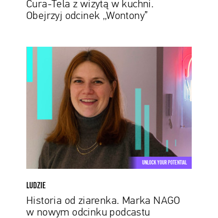
Cura-Tela z wizytą w kuchni.
Obejrzyj odcinek „Wontony”
Historia
od
ziarenka.
Marka
NAGO
w
nowym
odcinku
podcastu
„Narzędnik
UNLOCK YOUR POTENTIAL
Papaya.Rocks”
LUDZIE
Historia od ziarenka. Marka NAGO
w nowym odcinku podcastu