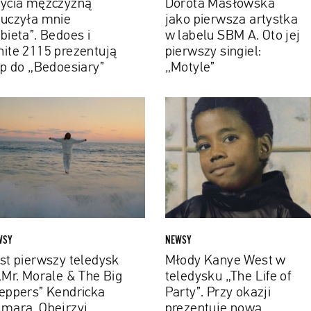
ycia mężczyzną
Dorota Masłowska
jej
uczyła mnie
jako pierwsza artystka
pierwszy
bieta”. Bedoes i
w labelu SBM A. Oto jej
oesiary”
singiel:
ite 2115 prezentują
pierwszy singiel:
„Motyle”
ip do „Bedoesiary”
„Motyle”
Młody
wszy
Kanye
dysk
West
w
teledysku
le
„The
Life
of
Party”.
WSY
NEWSY
pers”
Przy
st pierwszy teledysk
Młody Kanye West w
ricka
okazji
„Mr. Morale & The Big
teledysku „The Life of
ara.
prezentuje
eppers” Kendricka
Party”. Przy okazji
rzyj
nową
mara. Obejrzyj
prezentuje nową