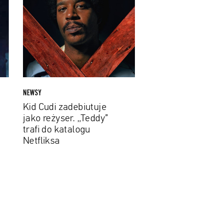
Cudi
zadebiutuje
jako
reżyser.
„Teddy”
trafi
do
katalogu
NEWSY
Netfliksa
Kid Cudi zadebiutuje
jako reżyser. „Teddy”
trafi do katalogu
Netfliksa