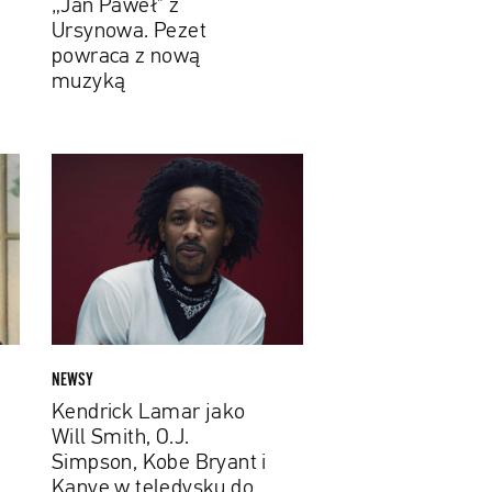
„Jan Paweł” z
Ursynowa. Pezet
powraca z nową
muzyką
Kendrick
Lamar
jako
Will
Smith,
O.J.
Simpson,
Kobe
Bryant
NEWSY
i
Kendrick Lamar jako
Kanye
Will Smith, O.J.
w
Simpson, Kobe Bryant i
teledysku
Kanye w teledysku do