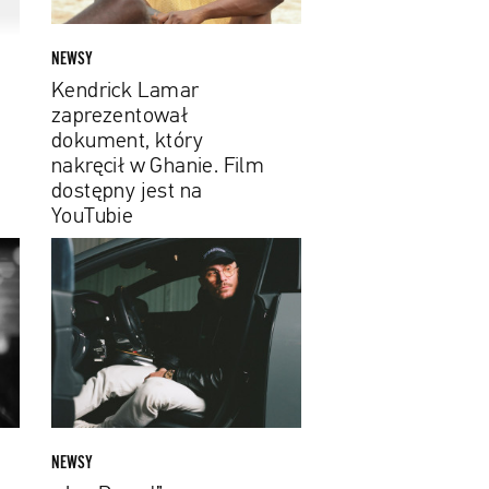
w
Ghanie.
Film
NEWSY
dostępny
Kendrick Lamar
jest
zaprezentował
na
dokument, który
YouTubie
nakręcił w Ghanie. Film
dostępny jest na
YouTubie
„Jan
Paweł”
z
Ursynowa.
Pezet
powraca
z
nową
muzyką
NEWSY