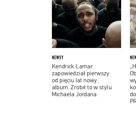
Lamar
Flex
zapowiedział
Driv
pierwszy
Obej
od
wyg
pięciu
kom
lat
tele
nowy
do
album.
utwo
NEWSY
NE
Zrobił
Kuk
Kendrick Lamar
„H
to
i
zapowiedział pierwszy
Ob
w
PRO
od pięciu lat nowy
w
stylu
album. Zrobił to w stylu
ko
Michaela
Michaela Jordana
do
Jordana
P