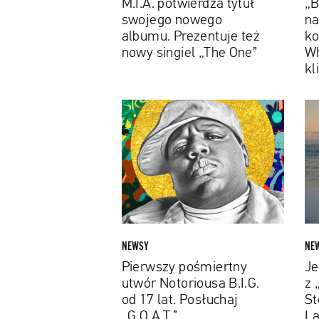
M.I.A. potwierdza tytuł
„B
„The
klip
swojego nowego
na
One”
do
albumu. Prezentuje też
ko
„Bed
nowy singiel „The One”
Wh
kl
Pierwszy
Jest
pośmiertny
pier
utwór
tele
Notoriousa
z
B.I.G.
„Mr.
od
Mora
17
&
lat.
The
Posłuchaj
Big
NEWSY
NE
„G.O.A.T.”
Step
Pierwszy pośmiertny
Je
Kend
utwór Notoriousa B.I.G.
z 
Lam
od 17 lat. Posłuchaj
St
Obej
„G.O.A.T.”
La