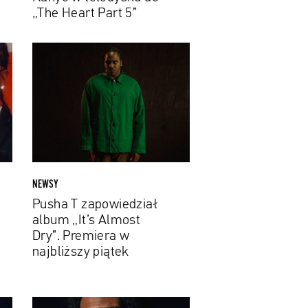
do
„The Heart Part 5”
„The
Heart
Pusha
Part
T
5”
zapowiedział
album
„It’s
Almost
Dry”.
Premiera
w
NEWSY
najbliższy
Pusha T zapowiedział
piątek
album „It’s Almost
Dry”. Premiera w
najbliższy piątek
Kid