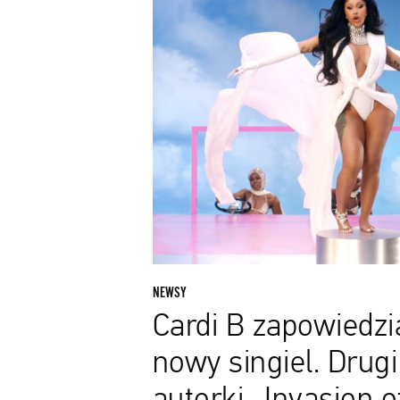
nowy
singiel.
Drugi
album
autorki
„Invasion
of
Privacy”
coraz
bliżej
NEWSY
Cardi B zapowiedzi
nowy singiel. Drug