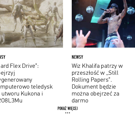
Khalifa
e”:
patrzy
rzyj
w
enerowany
przeszłość w
puterowo
„Still
dysk
Rolling
Papers”.
ru
Dokument
WSY
NEWSY
ona
będzie
ard Flex Drive”:
Wiz Khalifa patrzy w
można
ejrzyj
przeszłość w „Still
8L3Mu
obejrzeć
ygenerowany
Rolling Papers”.
za
mputerowo teledysk
Dokument będzie
darmo
 utworu Kukona i
można obejrzeć za
RO8L3Mu
darmo
POKAŻ WIĘCEJ