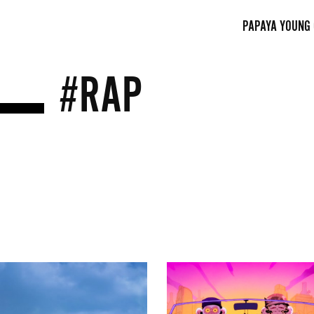
PAPAYA YOUNG
#RAP
Eminem
i
Snoop