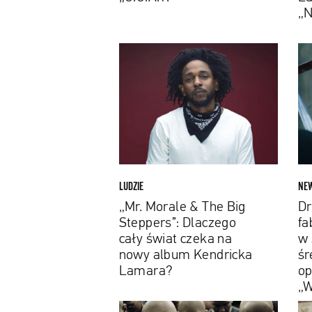
„N9
„N
„Mr.
Drak
Morale
i
&
Futu
The
w
Big
fabu
Steppers”:
tele
Dlaczego
w
cały
styl
świat
śred
LUDZIE
NE
czeka
opow
„Mr. Morale & The Big
Dr
na
Obej
Steppers”: Dlaczego
fa
nowy
„Wa
cały świat czeka na
w 
album
for
nowy album Kendricka
śr
Kendricka
U”
Lamara?
op
Lamara?
„W
Kendrick
„Har