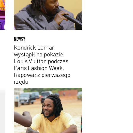
na
pokazie
Louis
Vuitton
podczas
Paris
NEWSY
Fashion
Kendrick Lamar
Week.
wystąpił na pokazie
Rapował
Louis Vuitton podczas
z
Paris Fashion Week.
pierwszego
Rapował z pierwszego
rzędu
rzędu
Kendrick
Lamar
zaprezentował
dokument,
który
nakręcił