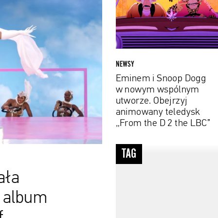
Dogg
w
nowym
wspólnym
utworze.
Obejrzyj
NEWSY
animowany
Eminem i Snoop Dogg
teledysk
w nowym wspólnym
„From
utworze. Obejrzyj
the
animowany teledysk
D
„From the D 2 the LBC”
2
the
#nauka
TAG
LBC”
ała
i album