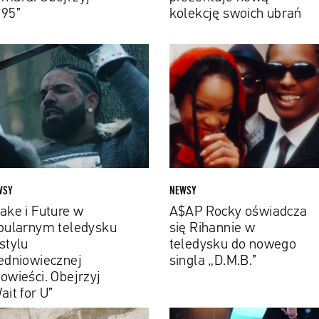
5”
kolekcję
95”
kolekcję swoich ubrań
swoich
ubrań
e
A$AP
Rocky
re
oświadcza
się
larnym
Rihannie
dysku
w
teledysku
u
do
niowiecznej
nowego
WSY
NEWSY
ieści.
singla
ake i Future w
A$AP Rocky oświadcza
rzyj
„D.M.B.”
bularnym teledysku
się Rihannie w
it
stylu
teledysku do nowego
edniowiecznej
singla „D.M.B.”
owieści. Obejrzyj
ait for U”
d
Wiz