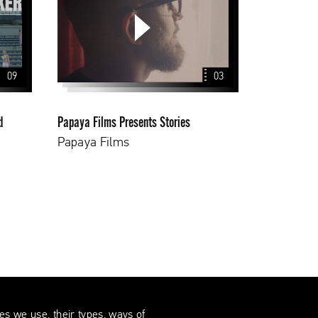
Presents
Stories
09
03
d
Papaya Films Presents Stories
Papaya Films
s we use, their types, ways of