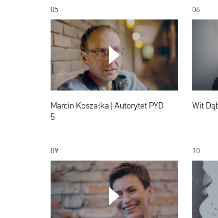
05.
06.
Marcin
Koszałka
|
Autorytet
PYD
Marcin Koszałka | Autorytet PYD
Wit Dąb
5
5
09.
10.
Danuta
Stenka