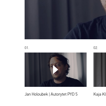
01.
02.
Jan
Holoubek
|
Autorytet
PYD
5
Jan Holoubek | Autorytet PYD 5
Kaja Kl