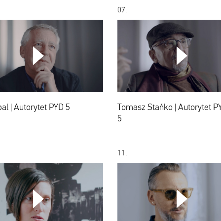
07.
Wit
Tomasz
Dąbal
Stańko
|
|
Autorytet
Autorytet
PYD
PYD
al | Autorytet PYD 5
Tomasz Stańko | Autorytet P
5
5
5
11.
Rachel
Bodo
Morrison
Kox