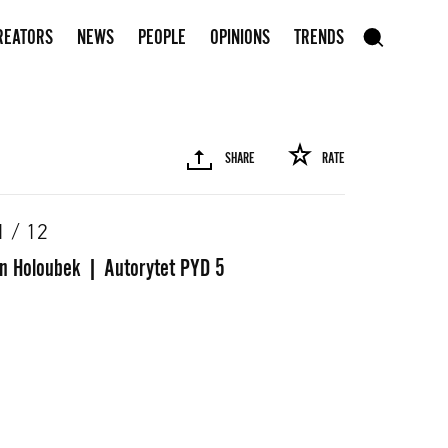
Subscribe to our newsletter
REATORS
NEWS
PEOPLE
OPINIONS
TRENDS
szukaj
SHARE
RATE
SEARCH
1 / 12
n Holoubek | Autorytet PYD 5
R
PINTEREST
MAIL
LINK