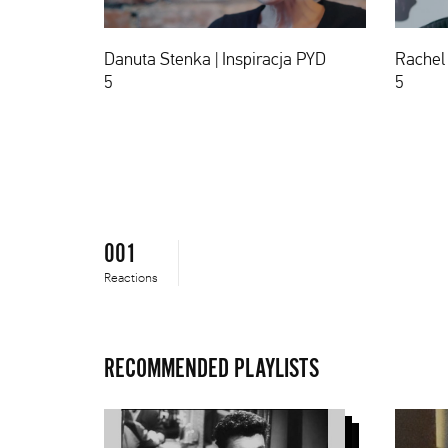
|
Inspiracja
PYD
Danuta Stenka | Inspiracja PYD
Rachel 
5
5
5
001
Reactions
RECOMMENDED PLAYLISTS
Andriej
Original
Tarkowski
Series