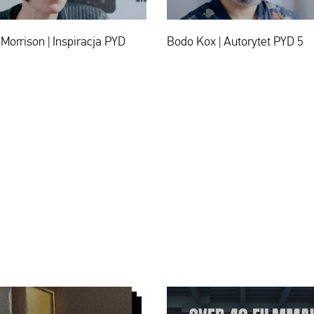
|
|
Inspiracja
Autorytet
PYD
PYD
Morrison | Inspiracja PYD
Bodo Kox | Autorytet PYD 5
5
5
Papaya
Young