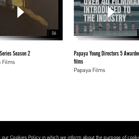
Directors
5
Awarded
films
06
 Series Season 2
Papaya Young Directors 5 Awarde
films
 Films
Papaya Films
t our
Cookies Policy
in which we inform about the purpose of cookie