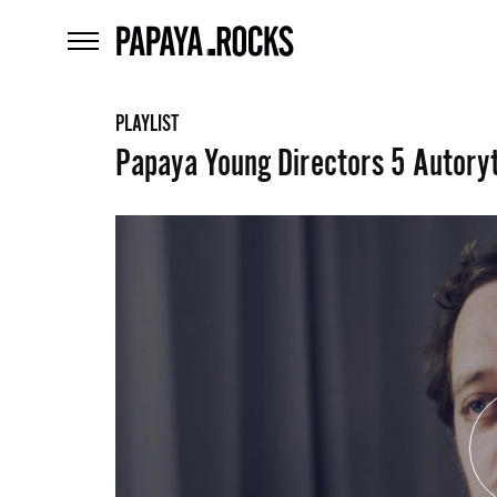
home
menu
PLAYLIST
Papaya Young Directors 5 Autory
What
are
szukaj
you
looking
for?