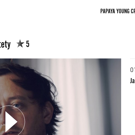
PAPAYA YOUNG C
tety
5
0
Ja
FACEBOOK
TWITTE