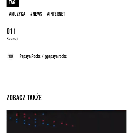
TAGI
#MUZYKA
#NEWS
#INTERNET
011
Reakcji
Papaya.Rocks
/
@papaya.rocks
ZOBACZ TAKŻE
Pianista
ekstremalny,
czyli