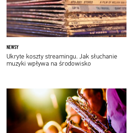
muzyki
wpływa
na
środowisko
NEWSY
Ukryte koszty streamingu. Jak słuchanie
muzyki wpływa na środowisko
Muzyka
na
językach.
O
jakich
gatunkach