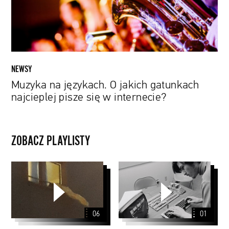
najcieplej
pisze
się
w
internecie?
NEWSY
Muzyka na językach. O jakich gatunkach
najcieplej pisze się w internecie?
ZOBACZ PLAYLISTY
Original
filmy
Series
Season
2
06
01