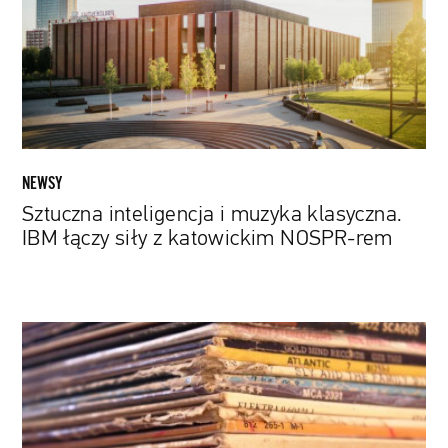
klasyczna.
IBM
łączy
siły
z
katowickim
NOSPR-
rem
NEWSY
Sztuczna inteligencja i muzyka klasyczna.
IBM łączy siły z katowickim NOSPR-rem
Ukryte
koszty
streamingu.
Jak
słuchanie