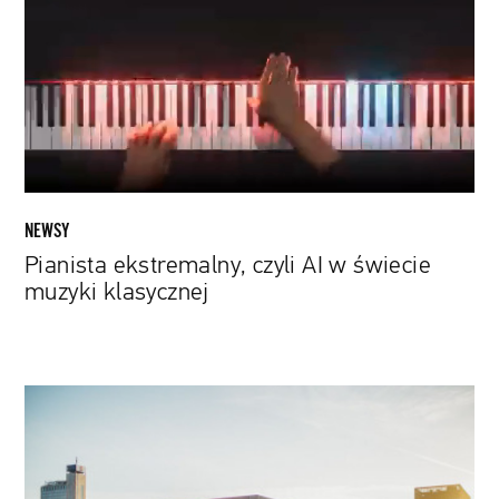
AI
w
świecie
muzyki
klasycznej
NEWSY
Pianista ekstremalny, czyli AI w świecie
muzyki klasycznej
Sztuczna
inteligencja
i
muzyka