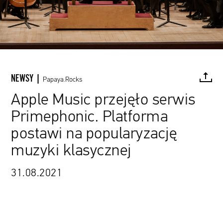
NEWSY |
Papaya.Rocks
Apple Music przejęło serwis
Primephonic. Platforma
FACEBOOK
TWITTER
PINTEREST
MAIL
L
postawi na popularyzację
muzyki klasycznej
31.08.2021