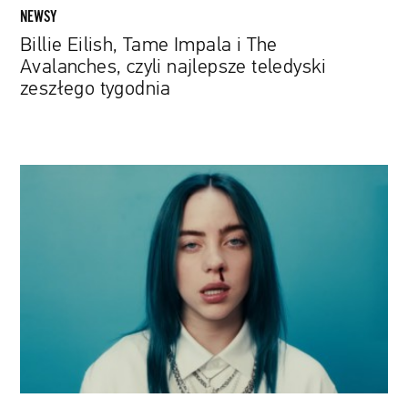
tygodnia
NEWSY
Billie Eilish, Tame Impala i The
Avalanches, czyli najlepsze teledyski
zeszłego tygodnia
Billie
Eilish
ze
swoim
utworem
„Bad
Guy”
przechodzi
do
historii