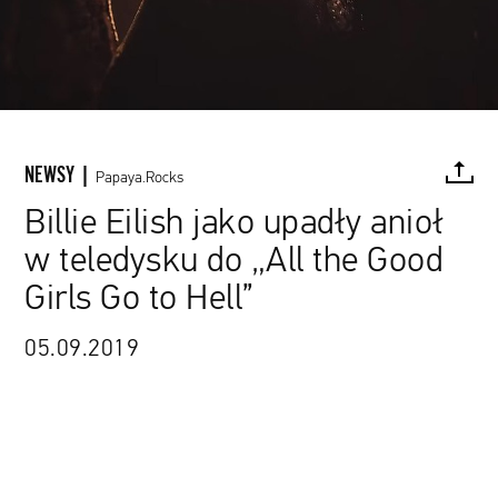
NEWSY |
Papaya.Rocks
Billie Eilish jako upadły anioł
w teledysku do „All the Good
FACEBOOK
TWITTER
PINTEREST
MAIL
L
Girls Go to Hell”
05.09.2019