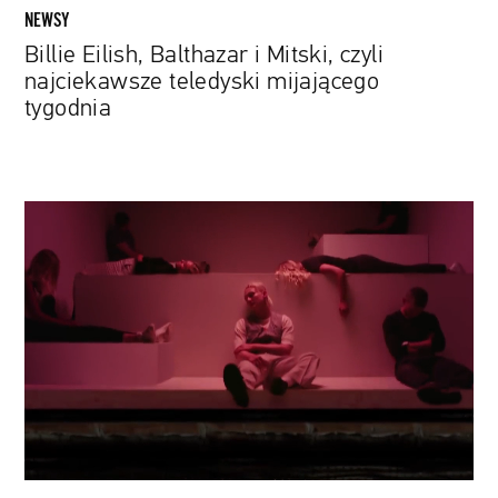
NEWSY
Billie Eilish, Balthazar i Mitski, czyli
najciekawsze teledyski mijającego
tygodnia
Billie
Eilish,
Tame
Impala
i
The
Avalanches,
czyli
najlepsze
teledyski
zeszłego