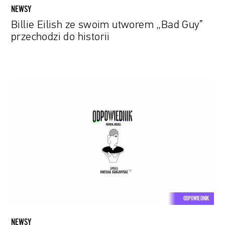
NEWSY
Billie Eilish ze swoim utworem „Bad Guy”
przechodzi do historii
Kosmiczna
izolacja.
Posłuchaj
nowego
odcinka
podcastu
„Odpowiednik
Papaya.Rocks”
ODPOWIEDNIK
NEWSY