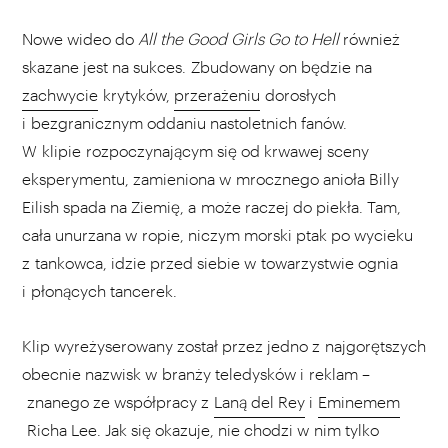
Nowe wideo do
All the Good Girls Go to Hell
również
skazane jest na sukces. Zbudowany on będzie na
zachwycie
krytyków,
przerażeniu
dorosłych
i bezgranicznym oddaniu nastoletnich fanów.
W klipie rozpoczynającym się od krwawej sceny
eksperymentu, zamieniona w mrocznego anioła Billy
Eilish spada na Ziemię, a może raczej do piekła. Tam,
cała unurzana w ropie, niczym morski ptak po wycieku
z tankowca, idzie przed siebie w towarzystwie ognia
i płonących tancerek.
Klip wyreżyserowany został przez jedno z najgorętszych
obecnie nazwisk w branży teledysków i reklam –
znanego ze współpracy z
Laną del Rey
i
Eminemem
Richa Lee. Jak się okazuje, nie chodzi w nim tylko