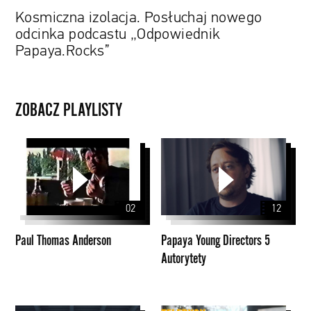
Kosmiczna izolacja. Posłuchaj nowego
odcinka podcastu „Odpowiednik
Papaya.Rocks”
ZOBACZ PLAYLISTY
Paul
Papaya
Thomas
Young
Anderson
Directors
5
02
12
Autorytety
Paul Thomas Anderson
Papaya Young Directors 5
Autorytety