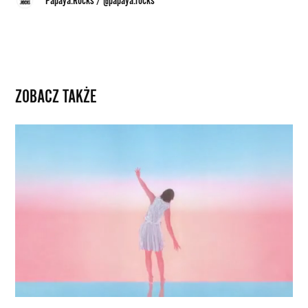
Papaya.Rocks
/
@papaya.rocks
ZOBACZ TAKŻE
Billie
Eilish,
Balthazar
i
Mitski,
czyli
najciekawsze
teledyski
mijającego
tygodnia