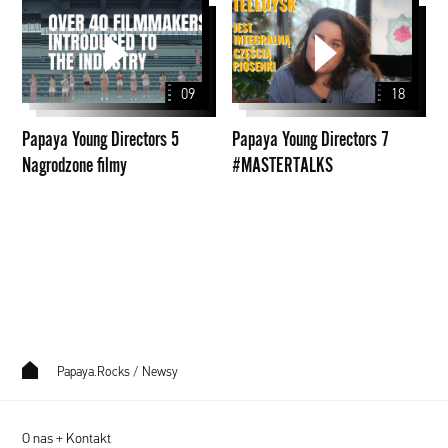
Papaya
Papaya
Young
Young
Directors
Directors
5
7
09
18
Nagrodzone
#MASTERTALKS
filmy
Papaya Young Directors 5
Papaya Young Directors 7
Nagrodzone filmy
#MASTERTALKS
Papaya.Rocks
/
Newsy
O nas + Kontakt