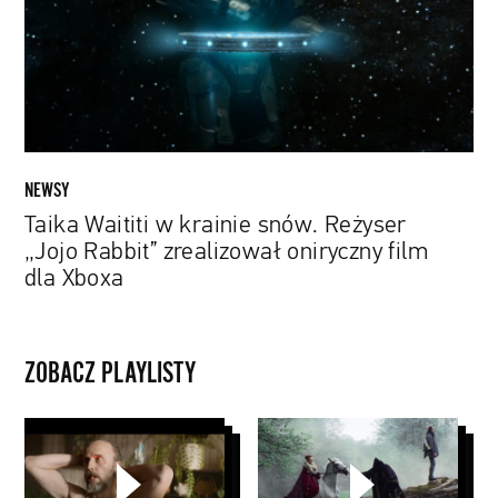
Reżyser
„Jojo
Rabbit”
zrealizował
oniryczny
film
dla
NEWSY
Xboxa
Taika Waititi w krainie snów. Reżyser
„Jojo Rabbit” zrealizował oniryczny film
dla Xboxa
ZOBACZ PLAYLISTY
Music
Papaya
Stories
Young
PYD
Directors