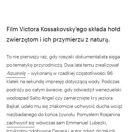
Film Victora Kossakovsky'ego składa hołd
zwierzętom i ich przymierzu z naturą.
To nie pierwszy raz, gdy rosyjski dokumentalista sięga
po tematykę przyrodniczą. Dwa lata temu zrealizował
Aquarelę
–
wykonaną w rzadkiej częstotliwości 96
klatek na sekundę impresję dotyczącą wody. Podczas
podróży po całym świecie, gdy odwiedził wenezuelski
wodospad Salto Angel czy zamarznięte kry jeziora
Bajkał, udało mu się znakomicie uchwycić ducha wciąż
niezbadanego do końca żywiołu. Pomysłem Rosjanina
zachwycił się
wówczas sam Emmanuel Lubezki,
trzykrotny zdobywca Oscara i autor zdjęć do takich