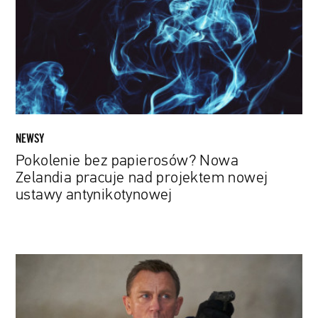
Zelandia
pracuje
nad
projektem
nowej
ustawy
antynikotynowej
NEWSY
Pokolenie bez papierosów? Nowa
Zelandia pracuje nad projektem nowej
ustawy antynikotynowej
Niewiele
brakowało,
żeby
nowy