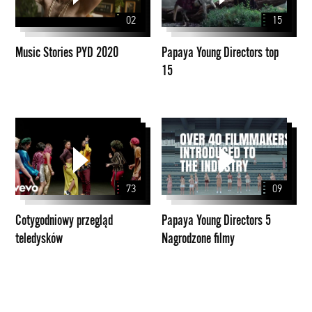
2020
top
02
15
15
Music Stories PYD 2020
Papaya Young Directors top
15
Cotygodniowy
Papaya
przegląd
Young
teledysków
Directors
5
73
09
Nagrodzone
filmy
Cotygodniowy przegląd
Papaya Young Directors 5
teledysków
Nagrodzone filmy