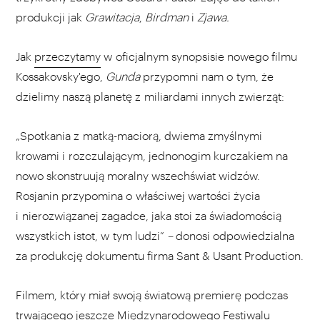
produkcji jak
Grawitacja
,
Birdman
i
Zjawa.
Jak
przeczytamy
w oficjalnym synopsisie nowego filmu
Kossakovsky'ego,
Gunda
przypomni nam o tym, że
dzielimy naszą planetę z miliardami innych zwierząt:
„Spotkania z matką-maciorą, dwiema zmyślnymi
krowami i rozczulającym, jednonogim kurczakiem na
nowo skonstruują moralny wszechświat widzów.
Rosjanin przypomina o właściwej wartości życia
i nierozwiązanej zagadce, jaka stoi za świadomością
wszystkich istot, w tym ludzi”
–
donosi odpowiedzialna
za produkcję dokumentu firma Sant & Usant Production.
Filmem, który miał swoją światową premierę podczas
trwającego jeszcze Międzynarodowego Festiwalu