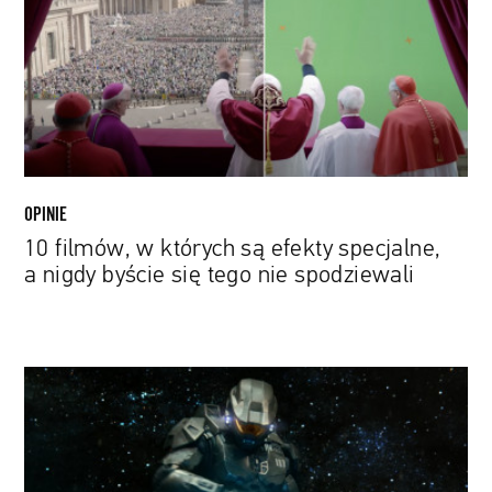
są
efekty
specjalne,
a
nigdy
byście
się
tego
OPINIE
nie
10 filmów, w których są efekty specjalne,
spodziewali
a nigdy byście się tego nie spodziewali
Taika
Waititi
w
krainie
snów.