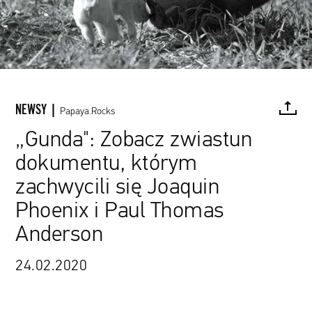
NEWSY |
Papaya.Rocks
„Gunda": Zobacz zwiastun
dokumentu, którym
FACEBOOK
TWITTER
PINTEREST
MAIL
L
zachwycili się Joaquin
Phoenix i Paul Thomas
Anderson
Egil Håskjold Larsen / Sant & Usant
24.02.2020