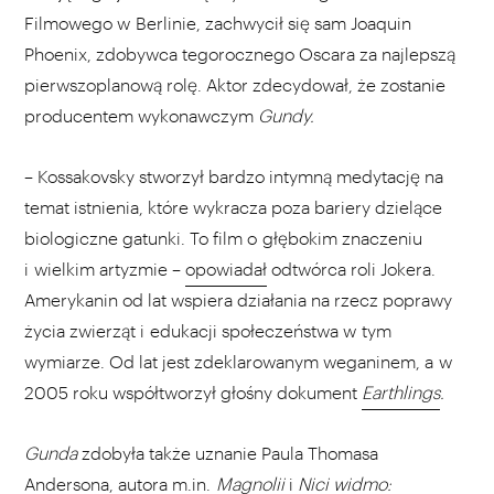
Filmowego w Berlinie, zachwycił się sam Joaquin
Phoenix, zdobywca tegorocznego Oscara za najlepszą
pierwszoplanową rolę. Aktor zdecydował, że zostanie
producentem wykonawczym
Gundy.
– Kossakovsky stworzył bardzo intymną medytację na
temat istnienia, które wykracza poza bariery dzielące
biologiczne gatunki. To film o głębokim znaczeniu
i wielkim artyzmie
–
opowiadał
odtwórca roli Jokera.
Amerykanin od lat wspiera działania na rzecz poprawy
życia zwierząt i edukacji społeczeństwa w tym
wymiarze. Od lat jest zdeklarowanym weganinem, a w
2005 roku współtworzył głośny dokument
Earthlings
.
Gunda
zdobyła także uznanie Paula Thomasa
Andersona, autora m.in.
Magnolii
i
Nici widmo: