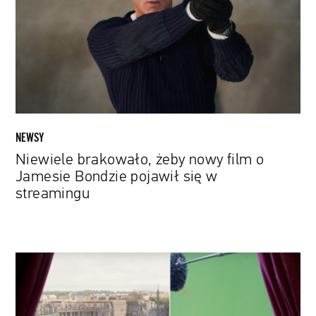
film
o
Jamesie
Bondzie
pojawił
się
w
streamingu
NEWSY
Niewiele brakowało, żeby nowy film o
Jamesie Bondzie pojawił się w
streamingu
10
filmów,
w
których