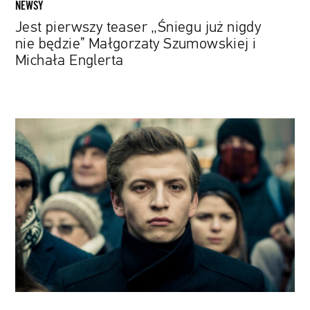
NEWSY
Englerta
Jest pierwszy teaser „Śniegu już nigdy
nie będzie” Małgorzaty Szumowskiej i
Michała Englerta
Kolejny
sukces
Jana
Komasy.
HBO
wyprodukuje
serial
oparty
na
filmie
„Sala
samobójców.