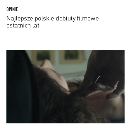
OPINIE
Najlepsze polskie debiuty filmowe
ostatnich lat
Jest
pierwszy
teaser
„Śniegu
już
nigdy
nie
będzie”
Małgorzaty
Szumowskiej
i
Michała