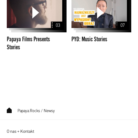
Films
Music
Presents
Stories
Stories
03
07
Papaya Films Presents
PYD: Music Stories
Stories
Papaya.Rocks
/
Newsy
O nas + Kontakt