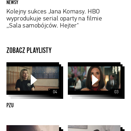
NEWSY
Hejter"
Kolejny sukces Jana Komasy. HBO
wyprodukuje serial oparty na filmie
„Sala samobójców. Hejter"
ZOBACZ PLAYLISTY
PZU
04
03
PZU
Papaya
PYD: