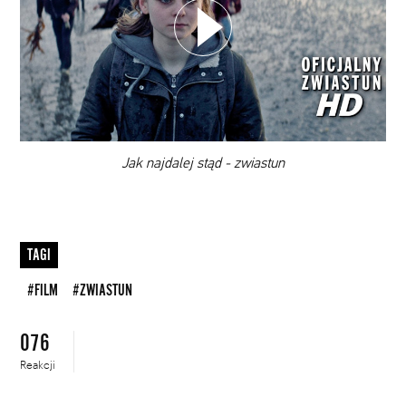
DODAJ TEN FILM DO PLAYLISTY
00:00
Jak najdalej stąd - zwiastun
TAGI
#FILM
#ZWIASTUN
076
Reakcji