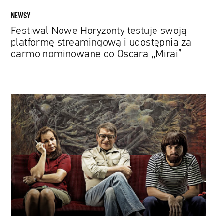
nominowane
NEWSY
do
Festiwal Nowe Horyzonty testuje swoją
Oscara
platformę streamingową i udostępnia za
„Mirai”
darmo nominowane do Oscara „Mirai”
Najlepsze
polskie
debiuty
filmowe
ostatnich
lat