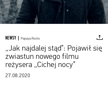
NEWSY |
Papaya.Rocks
„Jak najdalej stąd”: Pojawił się
zwiastun nowego filmu
FACEBOOK
TWITTER
PINTEREST
MAIL
L
reżysera „Cichej nocy”
27.08.2020
źródło: materiały promocyjne