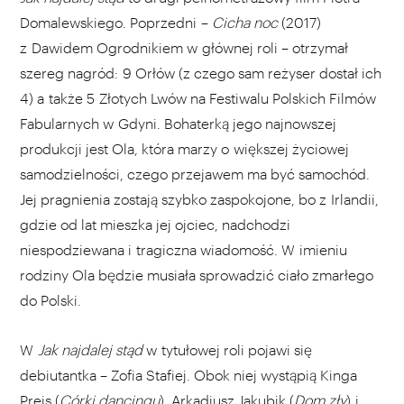
Domalewskiego. Poprzedni –
Cicha noc
(2017)
z Dawidem Ogrodnikiem w głównej roli – otrzymał
szereg nagród: 9 Orłów (z czego sam reżyser dostał ich
4) a także 5 Złotych Lwów na Festiwalu Polskich Filmów
Fabularnych w Gdyni. Bohaterką jego najnowszej
produkcji jest Ola, która marzy o większej życiowej
samodzielności, czego przejawem ma być samochód.
Jej pragnienia zostają szybko zaspokojone, bo z Irlandii,
gdzie od lat mieszka jej ojciec, nadchodzi
niespodziewana i tragiczna wiadomość. W imieniu
rodziny Ola będzie musiała sprowadzić ciało zmarłego
do Polski.
W
Jak najdalej stąd
w tytułowej roli pojawi się
debiutantka – Zofia Stafiej. Obok niej wystąpią Kinga
Preis (
Córki dancingu
), Arkadiusz Jakubik (
Dom zły
) i