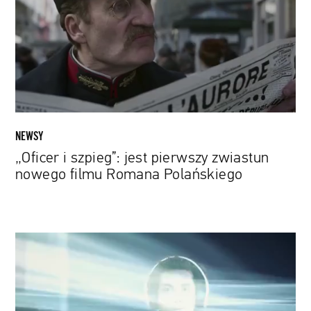
pierwszy
zwiastun
nowego
filmu
Romana
Polańskiego
NEWSY
„Oficer i szpieg”: jest pierwszy zwiastun
nowego filmu Romana Polańskiego
Przestrzenny
dźwięk,
więcej
tuningu
i