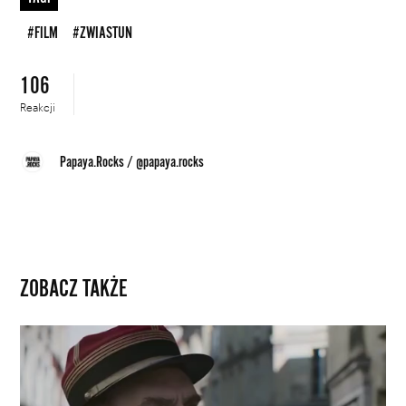
#FILM
#ZWIASTUN
106
Reakcji
Papaya.Rocks
/
@papaya.rocks
ZOBACZ TAKŻE
„Oficer
i
szpieg”:
jest