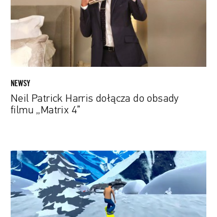
obsady
filmu
„Matrix
4”
NEWSY
Neil Patrick Harris dołącza do obsady
filmu „Matrix 4”
Powstała
darmowa
gra
zainspirowana
teledyskiem
do