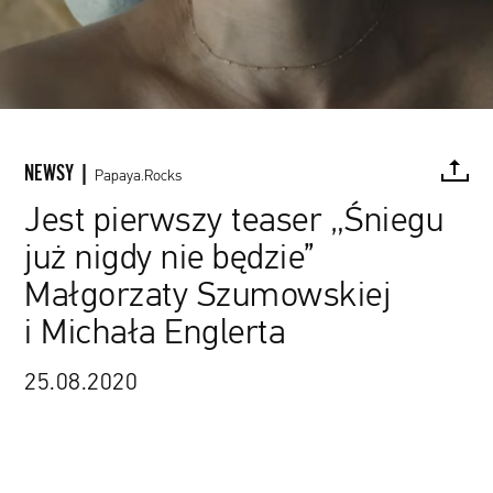
NEWSY |
Papaya.Rocks
Jest pierwszy teaser „Śniegu
już nigdy nie będzie”
FACEBOOK
TWITTER
PINTEREST
MAIL
L
Małgorzaty Szumowskiej
i Michała Englerta
25.08.2020