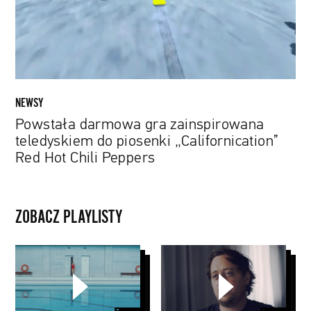
piosenki
„Californication”
Red
Hot
Chili
Peppers
NEWSY
Powstała darmowa gra zainspirowana
teledyskiem do piosenki „Californication”
Red Hot Chili Peppers
ZOBACZ PLAYLISTY
Nagrody
Papaya
Specjalne
Young
PYD
Directors
2020
5