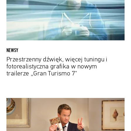
fotorealistyczna
grafika
w
nowym
trailerze
„Gran
Turismo
NEWSY
7"
Przestrzenny dźwięk, więcej tuningu i
fotorealistyczna grafika w nowym
trailerze „Gran Turismo 7"
Neil
Patrick
Harris
dołącza
do