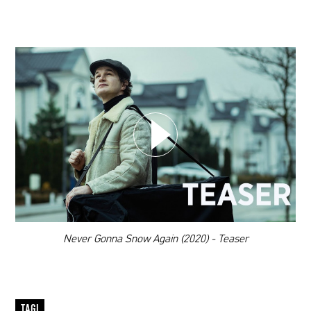
WYBIERZ SWOJĄ PLAYLISTĘ
DODAJ TEN FILM DO PLAYLISTY
00:00
Never Gonna Snow Again (2020) - Teaser
TAGI