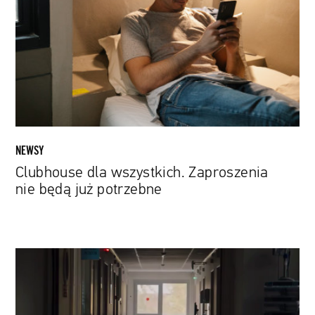
Zaproszenia
nie
będą
już
potrzebne
NEWSY
Clubhouse dla wszystkich. Zaproszenia
nie będą już potrzebne
Marion
Cotillard
i
Melvil