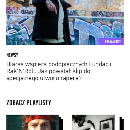
Rak'N'Roll.
Jak
powstał
klip
do
specjalnego
PAPAYA FILMS
utworu
rapera?
NEWSY
Białas wspiera podopiecznych Fundacji
Rak'N'Roll. Jak powstał klip do
specjalnego utworu rapera?
ZOBACZ PLAYLISTY
Martin
Scorsese