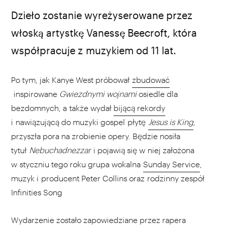
źródło: wikimedia.org
Dzieło zostanie wyreżyserowane przez
włoską artystkę Vanessę Beecroft, która
współpracuje z muzykiem od 11 lat.
Po tym, jak Kanye West próbował
zbudować
inspirowane
Gwiezdnymi wojnami
osiedle dla
bezdomnych, a także wydał
bijącą rekordy
i nawiązującą do muzyki gospel płytę
Jesus is King
,
przyszła pora na zrobienie opery. Będzie nosiła
tytuł
Nebuchadnezzar
i pojawią się w niej założona
w styczniu tego roku grupa wokalna
Sunday Service
,
muzyk i producent Peter Collins oraz rodzinny zespół
Infinities Song
Wydarzenie zostało zapowiedziane przez rapera