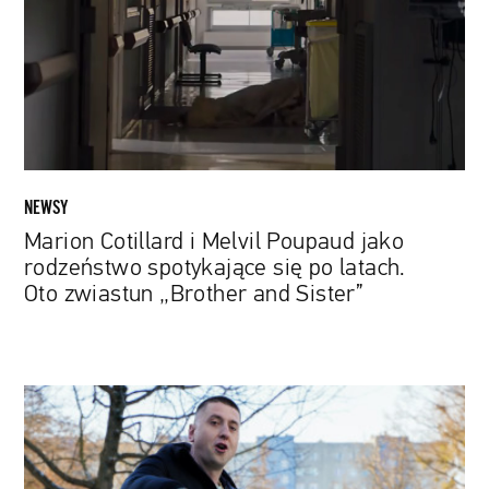
Poupaud
jako
rodzeństwo
spotykające
się
po
latach.
Oto
NEWSY
zwiastun
Marion Cotillard i Melvil Poupaud jako
„Brother
rodzeństwo spotykające się po latach.
and
Oto zwiastun „Brother and Sister”
Sister”
Białas
wspiera
podopiecznych
Fundacji