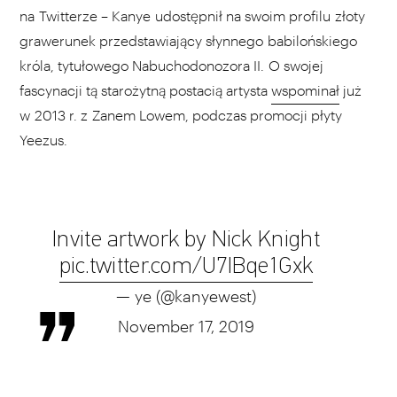
na Twitterze – Kanye udostępnił na swoim profilu złoty
grawerunek przedstawiający słynnego babilońskiego
króla, tytułowego Nabuchodonozora II. O swojej
fascynacji tą starożytną postacią artysta
wspominał
już
w 2013 r. z Zanem Lowem, podczas promocji płyty
Yeezus.
Invite artwork by Nick Knight
pic.twitter.com/U7IBqe1Gxk
— ye (@kanyewest)
November 17, 2019