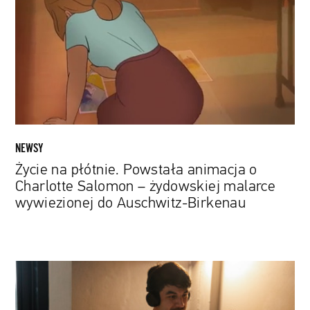
Powstała
animacja
o
Charlotte
Salomon
–
żydowskiej
malarce
wywiezionej
NEWSY
do
Życie na płótnie. Powstała animacja o
Auschwitz-
Charlotte Salomon – żydowskiej malarce
Birkenau
wywiezionej do Auschwitz-Birkenau
Clubhouse
dla
wszystkich.