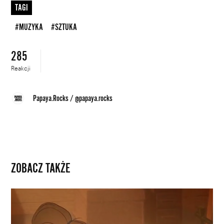
TAGI
#MUZYKA
#SZTUKA
285
Reakcji
Papaya.Rocks
/
@papaya.rocks
ZOBACZ TAKŻE
Życie
na
płótnie.