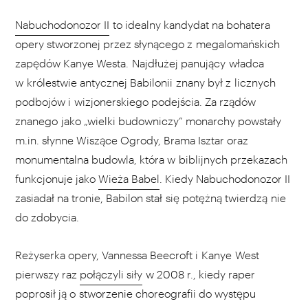
Nabuchodonozor II
to idealny kandydat na bohatera
opery stworzonej przez słynącego z megalomańskich
zapędów Kanye Westa. Najdłużej panujący władca
w królestwie antycznej Babilonii znany był z licznych
podbojów i wizjonerskiego podejścia. Za rządów
znanego jako „wielki budowniczy” monarchy powstały
m.in. słynne Wiszące Ogrody, Brama Isztar oraz
monumentalna budowla, która w biblijnych przekazach
funkcjonuje jako
Wieża Babel
. Kiedy Nabuchodonozor II
zasiadał na tronie, Babilon stał się potężną twierdzą nie
do zdobycia.
Reżyserka opery, Vannessa Beecroft i Kanye West
pierwszy raz
połączyli siły
w 2008 r., kiedy raper
poprosił ją o stworzenie choreografii do występu