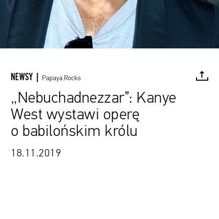
NEWSY |
Papaya.Rocks
„Nebuchadnezzar”: Kanye
West wystawi operę
FACEBOOK
TWITTER
PINTEREST
MAIL
L
o babilońskim królu
18.11.2019