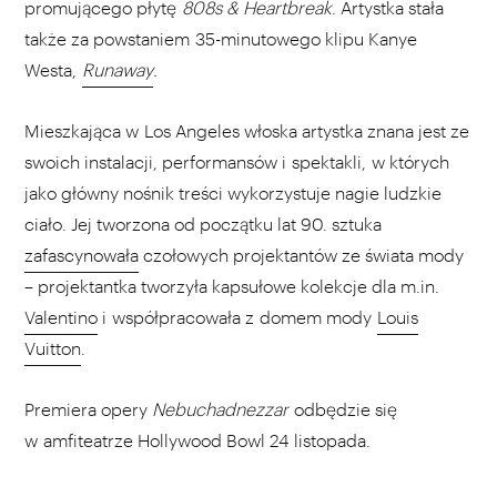
promującego płytę
808s & Heartbreak
. Artystka stała
także za powstaniem 35-minutowego klipu Kanye
Westa,
Runaway
.
Mieszkająca w Los Angeles włoska artystka znana jest ze
swoich instalacji, performansów i spektakli, w których
jako główny nośnik treści wykorzystuje nagie ludzkie
ciało. Jej tworzona od początku lat 90. sztuka
zafascynowała
czołowych projektantów ze świata mody
– projektantka tworzyła kapsułowe kolekcje dla m.in.
Valentino
i współpracowała z domem mody
Louis
Vuitton
.
Premiera opery
Nebuchadnezzar
odbędzie się
w amfiteatrze Hollywood Bowl 24 listopada.