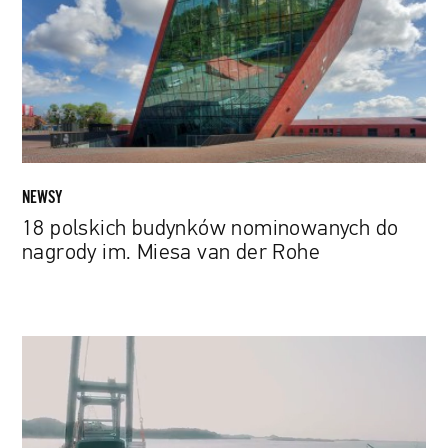
do
nagrody
im.
Miesa
van
der
Rohe
NEWSY
18 polskich budynków nominowanych do
nagrody im. Miesa van der Rohe
Otwarto
pierwszą
w
Europie
podwodną