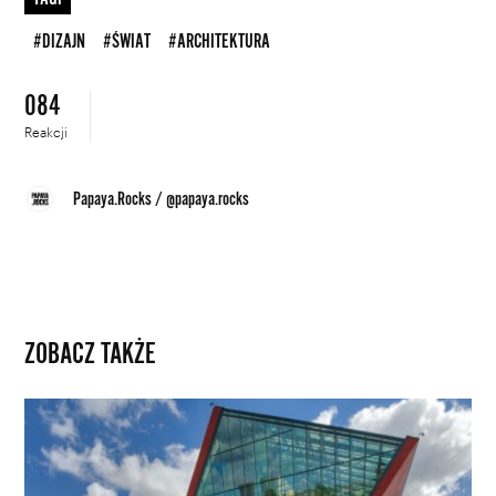
#DIZAJN
#ŚWIAT
#ARCHITEKTURA
084
Reakcji
Papaya.Rocks
/
@papaya.rocks
ZOBACZ TAKŻE
18
polskich
budynków
nominowanych