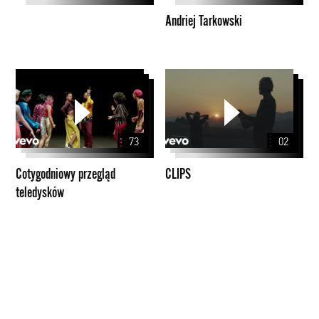
Andriej Tarkowski
Cotygodniowy
CLIPS
przegląd
teledysków
73
02
Cotygodniowy przegląd
CLIPS
teledysków