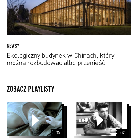
rozbudować
albo
przenieść
NEWSY
Ekologiczny budynek w Chinach, który
można rozbudować albo przenieść
ZOBACZ PLAYLISTY
Andriej
Tarkowski
05
02