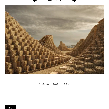
poprzedni
następny
slajd
slajd
źródło: nudeoffices
TAGI