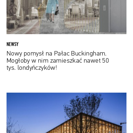
w
nim
zamieszkać
nawet
50
tys.
NEWSY
londyńczyków!
Nowy pomysł na Pałac Buckingham.
Mogłoby w nim zamieszkać nawet 50
tys. londyńczyków!
Ekologiczny
budynek
w
Chinach,
który
można