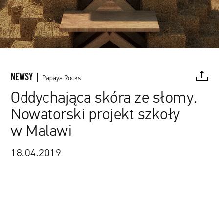
NEWSY |
Papaya.Rocks
Oddychająca skóra ze słomy.
Nowatorski projekt szkoły
FACEBOOK
TWITTER
PINTEREST
MAIL
L
w Malawi
18.04.2019