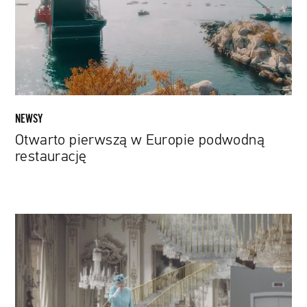
restaurację
NEWSY
Otwarto pierwszą w Europie podwodną
restaurację
Nowy
pomysł
na
Pałac
Buckingham.
Mogłoby