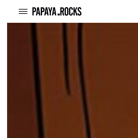
home
menu
Czego
szukasz?
szukaj