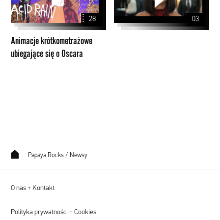
się
28
03
o
Oscara
Animacje krótkometrażowe
ubiegające się o Oscara
Papaya.Rocks
/
Newsy
O nas + Kontakt
Polityka prywatności + Cookies