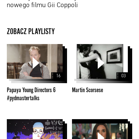
nowego filmu Gii Coppoli
ZOBACZ PLAYLISTY
Papaya
Martin
Young
Scorsese
Directors
6
16
03
#pydmastertalks
Papaya Young Directors 6
Martin Scorsese
#pydmastertalks
Animacje
krótkometrażowe
ubiegające