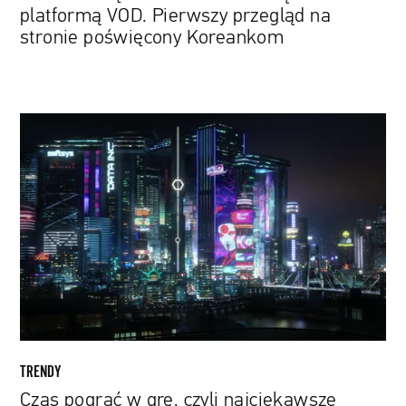
platformą VOD. Pierwszy przegląd na
stronie poświęcony Koreankom
Czas
pograć
w
grę,
czyli
najciekawsze
ogłoszenia
tegorocznego
E3
TRENDY
Czas pograć w grę, czyli najciekawsze