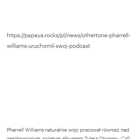
https://papaya.rocks/pl/news/othertone-pharrell-
williams-uruchomil-swoj-podcast
Pharrell Williams naturalnie więc pracował również nad
zeszłorocznym, szóstym albumem Tylera Okonmy,
Call