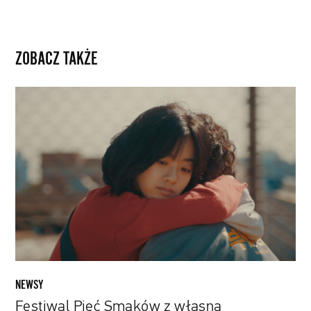
ZOBACZ TAKŻE
Festiwal
Pięć
Smaków
z
własną
platformą
VOD.
Pierwszy
przegląd
na
stronie
poświęcony
NEWSY
Koreankom
Festiwal Pięć Smaków z własną