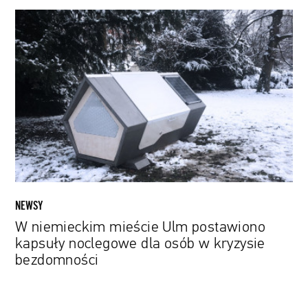
W
niemieckim
mieście
Ulm
postawiono
kapsuły
noclegowe
dla
osób
w
kryzysie
bezdomności
NEWSY
W niemieckim mieście Ulm postawiono
kapsuły noclegowe dla osób w kryzysie
bezdomności