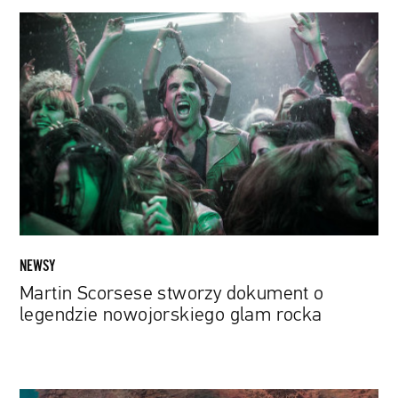
Martin
Scorsese
stworzy
dokument
o
legendzie
nowojorskiego
glam
rocka
NEWSY
Martin Scorsese stworzy dokument o
legendzie nowojorskiego glam rocka