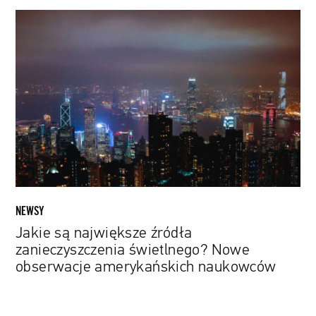
Jakie
są największe
źródła
zanieczyszczenia
świetlnego?
Nowe
obserwacje
amerykańskich
naukowców
NEWSY
Jakie są największe źródła
zanieczyszczenia świetlnego? Nowe
obserwacje amerykańskich naukowców