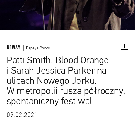
NEWSY |
Papaya.Rocks
Patti Smith, Blood Orange
i Sarah Jessica Parker na
FACEBOOK
TWITTER
PINTEREST
MAIL
L
ulicach Nowego Jorku.
W metropolii rusza półroczny,
spontaniczny festiwal
Patti Smith, źródło: wikimedia.org
09.02.2021