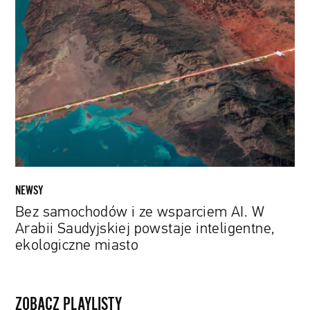
Bez
samochodów
i
ze
wsparciem
AI.
W
Arabii
Saudyjskiej
powstaje
inteligentne,
ekologiczne
NEWSY
miasto
Bez samochodów i ze wsparciem AI. W
Arabii Saudyjskiej powstaje inteligentne,
ekologiczne miasto
ZOBACZ PLAYLISTY