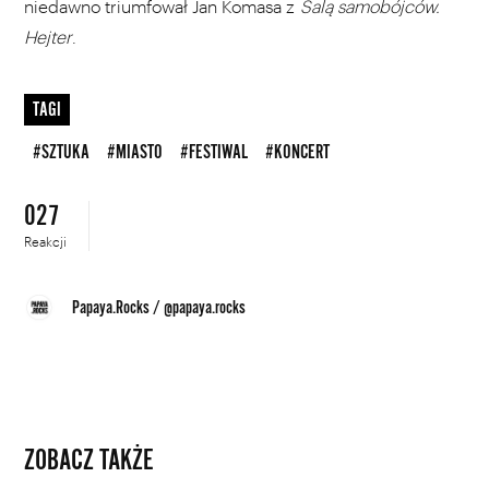
niedawno triumfował Jan Komasa z
Salą samobójców.
Hejter
.
TAGI
#SZTUKA
#MIASTO
#FESTIWAL
#KONCERT
027
Reakcji
Papaya.Rocks
/
@papaya.rocks
ZOBACZ TAKŻE