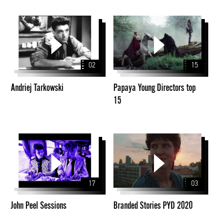
Andriej
Papaya
Tarkowski
Young
Directors
top
02
15
15
Andriej Tarkowski
Papaya Young Directors top
15
John
Branded
Peel
Stories
Sessions
PYD
2020
17
03
John Peel Sessions
Branded Stories PYD 2020