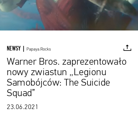
NEWSY |
Papaya.Rocks
Warner Bros. zaprezentowało
nowy zwiastun „Legionu
FACEBOOK
TWITTER
PINTEREST
MAIL
L
Samobójców: The Suicide
Squad”
23.06.2021