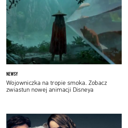
na
tropie
smoka.
Zobacz
zwiastun
nowej
animacji
Disneya
NEWSY
Wojowniczka na tropie smoka. Zobacz
zwiastun nowej animacji Disneya
Olivia,
czyli