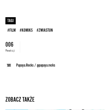
TAGI
#FILM
#KOMIKS
#ZWIASTUN
006
Reakcji
Papaya.Rocks
/
@papaya.rocks
ZOBACZ TAKŻE