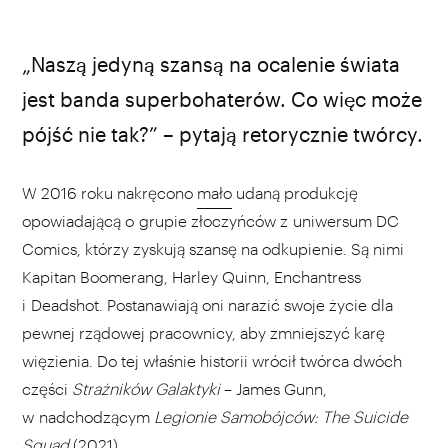
źródło: youtube.com
„Naszą jedyną szansą na ocalenie świata
jest banda superbohaterów. Co więc może
pójść nie tak?” – pytają retorycznie twórcy.
W 2016 roku nakręcono
mało
udaną produkcję
opowiadającą o grupie złoczyńców z uniwersum DC
Comics, którzy zyskują szansę na odkupienie. Są nimi
Kapitan Boomerang, Harley Quinn, Enchantress
i Deadshot. Postanawiają oni narazić swoje życie dla
pewnej rządowej pracownicy, aby zmniejszyć karę
więzienia. Do tej właśnie historii wrócił twórca dwóch
części
Strażników Galaktyki
– James Gunn,
w nadchodzącym
Legionie Samobójców: The Suicide
Squad
(2021).