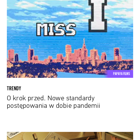
O
krok
przed.
Nowe
standardy
postępowania
w
dobie
pandemii
PAPAYA FILMS
TRENDY
O krok przed. Nowe standardy
postępowania w dobie pandemii
Wielki