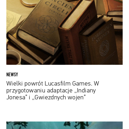
powrót
Lucasfilm
Games.
W
przygotowaniu
adaptacje
„Indiany
Jonesa”
i
„Gwiezdnych
wojen”
NEWSY
Wielki powrót Lucasfilm Games. W
przygotowaniu adaptacje „Indiany
Jonesa” i „Gwiezdnych wojen”
Wojowniczka