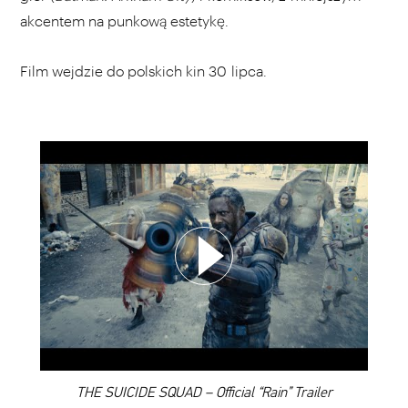
akcentem na punkową estetykę.
Film wejdzie do polskich kin 30 lipca.
WYBIERZ SWOJĄ PLAYLISTĘ
DODAJ TEN FILM DO PLAYLISTY
00:00
THE SUICIDE SQUAD – Official “Rain” Trailer