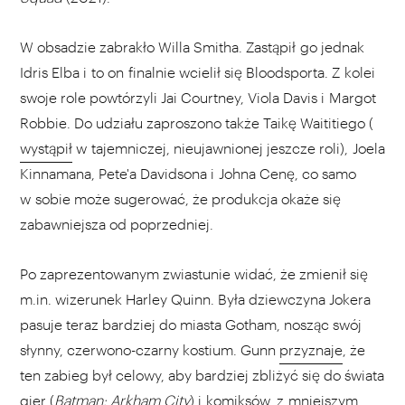
W obsadzie zabrakło Willa Smitha. Zastąpił go jednak
Idris Elba i to on finalnie wcielił się Bloodsporta. Z kolei
swoje role powtórzyli Jai Courtney, Viola Davis i Margot
Robbie. Do udziału zaproszono także Taikę Waititiego (
wystąpił
w tajemniczej, nieujawnionej jeszcze roli), Joela
Kinnamana, Pete'a Davidsona i Johna Cenę, co samo
w sobie może sugerować, że produkcja okaże się
zabawniejsza od poprzedniej.
Po zaprezentowanym zwiastunie widać, że zmienił się
m.in. wizerunek Harley Quinn. Była dziewczyna Jokera
pasuje teraz bardziej do miasta Gotham, nosząc swój
słynny, czerwono-czarny kostium. Gunn
przyznaje
, że
ten zabieg był celowy, aby bardziej zbliżyć się do świata
gier (
Batman: Arkham City
) i komiksów, z mniejszym