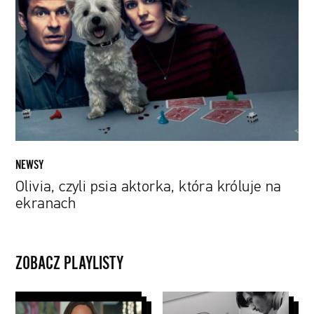
psia
aktorka,
która
króluje
na
ekranach
NEWSY
Olivia, czyli psia aktorka, która króluje na
ekranach
ZOBACZ PLAYLISTY
filmy