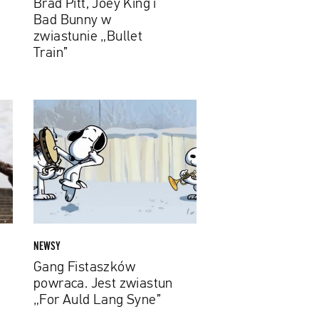
Brad Pitt, Joey King i
Train”
Bad Bunny w
zwiastunie „Bullet
Train”
Gang
Fistaszków
powraca.
Jest
zwiastun
„For
Auld
Lang
Syne”
NEWSY
Gang Fistaszków
powraca. Jest zwiastun
„For Auld Lang Syne”