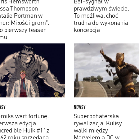
ris Hemsworth,
Bat-sygnał w
wykonania
ssa Thompson i
prawdziwym świecie.
”.
koncepcja
talie Portman w
To możliwa, choć
hor: Miłość i grom”.
trudna do wykonania
wszy
o pierwszy teaser
koncepcja
er
lmu
u
iks
Superbohaterska
t
rywalizacja.
unę.
Kulisy
wsza
walki
ja
między
redible
Marvelem
a
DC
w
WSY
NEWSY
2
serialu
miks wart fortunę.
Superbohaterska
braci
erwsza edycja
rywalizacja. Kulisy
edana
Russo
ncredible Hulk #1" z
walki między
62 roku sprzedana
Marvelem a DC w