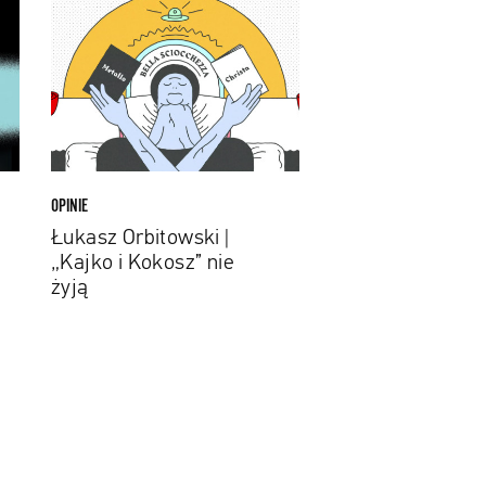
Orbitowski
|
„Kajko
i
Kokosz”
nie
żyją
OPINIE
Łukasz Orbitowski |
„Kajko i Kokosz” nie
żyją