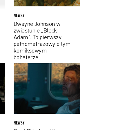
To
pierwszy
pełnometrażowy
NEWSY
o
Dwayne Johnson w
tym
zwiastunie „Black
komiksowym
Adam”. To pierwszy
bohaterze
pełnometrażowy o tym
komiksowym
bohaterze
Brad
Pitt,
Joey
King
i
Bad
Bunny
w
zwiastunie
NEWSY
„Bullet