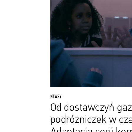
do
podróżniczek
w
czasie.
Adaptacja
serii
komiksów
„Paper
Girls”
z
pierwszym
zwiastunem
NEWSY
Od dostawczyń gaz
podróżniczek w cza