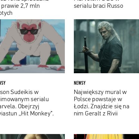
ie
 prawie 2,7 mln
serialu braci Russo
otych
n
Największy
ych
ikis
mural
w
mowanym
Polsce
alu
powstaje
ela.
w
rzyj
Łodzi.
stun
Znajdzie
się
WSY
NEWSY
ey”.
na
son Sudeikis w
Największy mural w
nim
imowanym serialu
Polsce powstaje w
Geralt
rvela. Obejrzyj
Łodzi. Znajdzie się na
z
iastun „Hit Monkey”.
nim Geralt z Rivii
Rivii
ner
Emilia