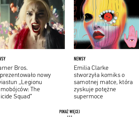
.
Clarke
ezentowało
stworzyła
y
komiks
stun
o
ionu
samotnej
obójców:
matce,
która
ide
zyskuje
WSY
NEWSY
ad”
potężne
rner Bros.
Emilia Clarke
supermoce
prezentowało nowy
stworzyła komiks o
iastun „Legionu
samotnej matce, która
mobójców: The
zyskuje potężne
icide Squad”
supermoce
POKAŻ WIĘCEJ