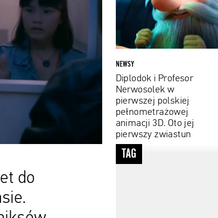
Nerwosolek
w
pierwszej
polskiej
pełnometrażowej
animacji
NEWSY
3D.
Diplodok i Profesor
Oto
Nerwosolek w
jej
pierwszej polskiej
pierwszy
pełnometrażowej
zwiastun
animacji 3D. Oto jej
pierwszy zwiastun
#Oscar
TAG
et do
sie.