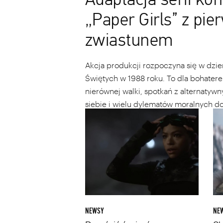
Adaptacja serii k
„Paper Girls” z pi
zwiastunem
Akcja produkcji rozpoczyna się w dzi
Świętych w 1988 roku. To dla bohaterek
nierównej walki, spotkań z alternatyw
siebie i wielu dylematów moralnych d
Pomścić
Chri
rozstrzygnięcia.
śmierć
Hem
Batmana.
Tess
Zwiastun
Tho
serialu
i
„Gotham
Nata
Knights”
Por
budzi
w
mieszane
„Tho
NEWSY
NE
uczucia
Miło