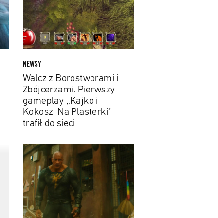
i
Zbójcerzami.
Pierwszy
gameplay
„Kajko
i
NEWSY
Kokosz:
Walcz z Borostworami i
Na
Zbójcerzami. Pierwszy
Plasterki”
gameplay „Kajko i
trafił do
Kokosz: Na Plasterki”
sieci
trafił do sieci
Dwayne
Johnson
w
zwiastunie
„Black
Adam”.