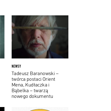
Tadeusz
Baranowski
–
twórca
postaci
Orient
Mena,
Kudłaczka
i
NEWSY
Bąbelka
Tadeusz Baranowski –
–
twórca postaci Orient
twarzą
Mena, Kudłaczka i
nowego
Bąbelka – twarzą
dokumentu
nowego dokumentu
Łukasz