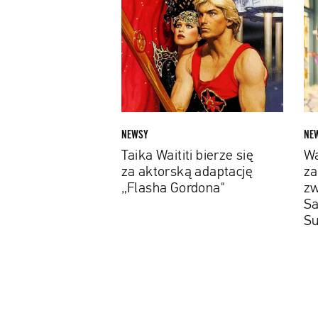
Waititi
Bros
bierze
zapr
się
now
za
zwia
aktorską
„Leg
adaptację
Sam
„Flasha
The
Gordona"
Suic
NEWSY
NE
Squ
Taika Waititi bierze się
Wa
za aktorską adaptację
za
„Flasha Gordona"
zw
Sa
Su