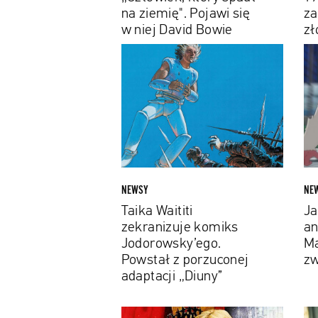
niej
praw
na ziemię". Pojawi się
za
David
2,7
w niej David Bowie
zł
Bowie
mln
Taika
Jaso
złot
Waititi
Sude
zekranizuje
w
komiks
ani
Jodorowsky’ego.
seri
Powstał
Marv
z
Obej
porzuconej
zwia
adaptacji
„Hit
NEWSY
NE
„Diuny”
Monk
Taika Waititi
Ja
zekranizuje komiks
an
Jodorowsky’ego.
Ma
Powstał z porzuconej
zw
adaptacji „Diuny”
Taika
War