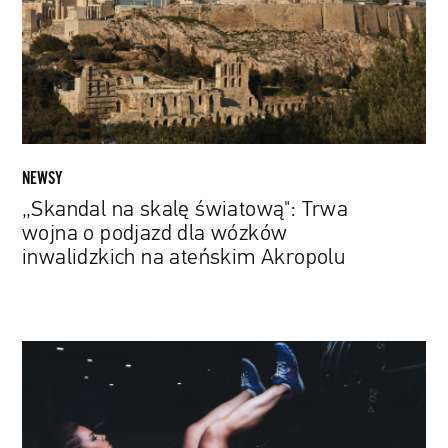
wojna
o
podjazd
dla
wózków
inwalidzkich
na
NEWSY
ateńskim
„Skandal na skalę światową": Trwa
Akropolu
wojna o podjazd dla wózków
inwalidzkich na ateńskim Akropolu
Nie
wolno
za
szybko.
Seulskie