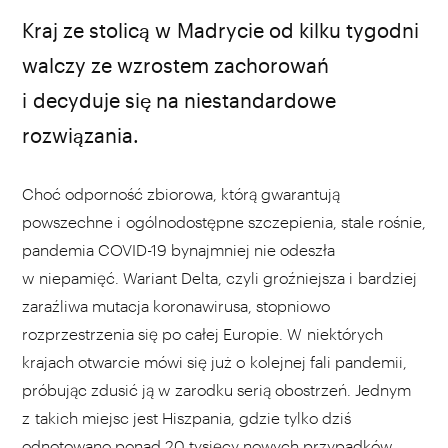
MaxPixel.net
Kraj ze stolicą w Madrycie od kilku tygodni
walczy ze wzrostem zachorowań
i decyduje się na niestandardowe
rozwiązania.
Choć odporność zbiorowa, którą gwarantują
powszechne i ogólnodostępne szczepienia, stale rośnie,
pandemia COVID-19 bynajmniej nie odeszła
w niepamięć. Wariant Delta, czyli groźniejsza i bardziej
zaraźliwa mutacja koronawirusa, stopniowo
rozprzestrzenia się po całej Europie. W niektórych
krajach otwarcie mówi się już o kolejnej fali pandemii,
próbując zdusić ją w zarodku serią obostrzeń. Jednym
z takich miejsc jest Hiszpania, gdzie tylko dziś
odnotowano
ponad 20 tysięcy nowych przypadków.