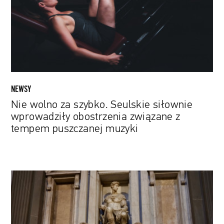
siłownie
wprowadziły
obostrzenia
związane
z
tempem
puszczanej
NEWSY
muzyki
Nie wolno za szybko. Seulskie siłownie
wprowadziły obostrzenia związane z
tempem puszczanej muzyki
Bakterie
pomogły
w
konserwacji
rzeźb