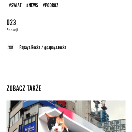
#ŚWIAT
#NEWS
#PODRÓŻ
023
Reakcji
Papaya.Rocks
/
@papaya.rocks
ZOBACZ TAKŻE
Ogromny
kot
w
3D