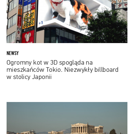
spogląda
na
mieszkańców
Tokio.
Niezwykły
billboard
w
stolicy
NEWSY
Japonii
Ogromny kot w 3D spogląda na
mieszkańców Tokio. Niezwykły billboard
w stolicy Japonii
„Skandal
na
skalę
światową":
Trwa