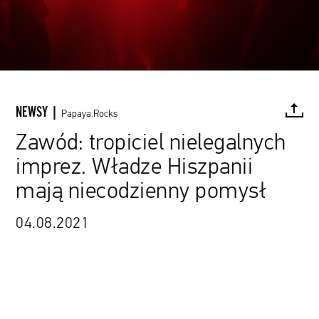
NEWSY |
Papaya.Rocks
Zawód: tropiciel nielegalnych
imprez. Władze Hiszpanii
FACEBOOK
TWITTER
PINTEREST
MAIL
L
mają niecodzienny pomysł
04.08.2021