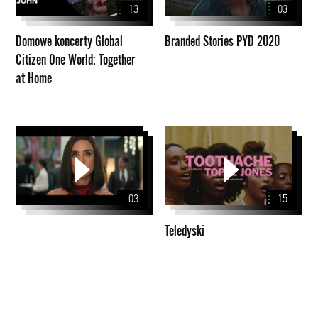
13
03
One
World:
Domowe koncerty Global
Branded Stories PYD 2020
Together
Citizen One World: Together
at
at Home
Home
Teledyski
03
15
Teledyski