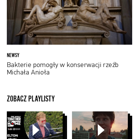
Michała
Anioła
NEWSY
Bakterie pomogły w konserwacji rzeźb
Michała Anioła
ZOBACZ PLAYLISTY
Domowe
Branded
koncerty
Stories
Global
PYD
Citizen
2020