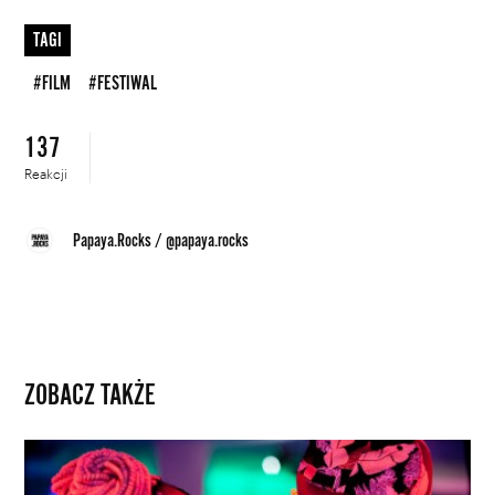
TAGI
#FILM
#FESTIWAL
DODAJ TEN FILM DO PLAYLISTY
137
Reakcji
Papaya.Rocks
/
@papaya.rocks
ZOBACZ TAKŻE
34.
Warszawski