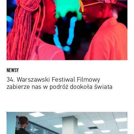
Festiwal
Filmowy
zabierze
nas
w
podróż
dookoła
świata
NEWSY
34. Warszawski Festiwal Filmowy
zabierze nas w podróż dookoła świata
Animacja
Pixara
zabiera