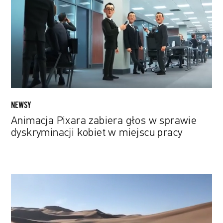
głos
w
sprawie
dyskryminacji
kobiet
w
miejscu
pracy
NEWSY
Animacja Pixara zabiera głos w sprawie
dyskryminacji kobiet w miejscu pracy
„Africa”
zespołu
Toto
częścią