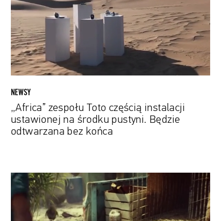
instalacji
ustawionej
na
środku
pustyni.
Będzie
odtwarzana
bez
NEWSY
końca
„Africa” zespołu Toto częścią instalacji
ustawionej na środku pustyni. Będzie
odtwarzana bez końca
Twórcy
„Far
Cry
6"