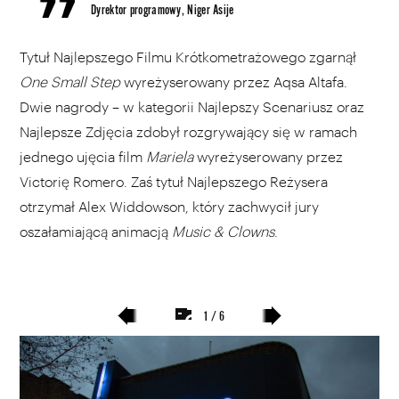
Dyrektor programowy, Niger Asije
Tytuł Najlepszego Filmu Krótkometrażowego zgarnął
One Small Step
wyreżyserowany przez Aqsa Altafa.
Dwie nagrody – w kategorii Najlepszy Scenariusz oraz
Najlepsze Zdjęcia zdobył rozgrywający się w ramach
jednego ujęcia film
Mariela
wyreżyserowany przez
Victorię Romero. Zaś tytuł Najlepszego Reżysera
otrzymał Alex Widdowson, który zachwycił jury
oszałamiającą animacją
Music & Clowns
.
1 / 6
poprzedni
następny
slajd
slajd