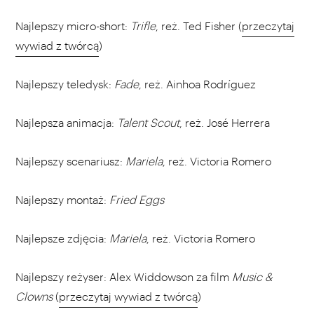
Najlepszy micro-short:
Trifle
, reż. Ted Fisher (
przeczytaj
wywiad z twórcą
)
Najlepszy teledysk:
Fade
, reż. Ainhoa Rodríguez
Najlepsza animacja:
Talent Scout
, reż. José Herrera
Najlepszy scenariusz:
Mariela
, reż. Victoria Romero
Najlepszy montaż:
Fried Eggs
Najlepsze zdjęcia:
Mariela
, reż. Victoria Romero
Najlepszy reżyser: Alex Widdowson za film
Music &
Clowns
(
przeczytaj wywiad z twórcą
)