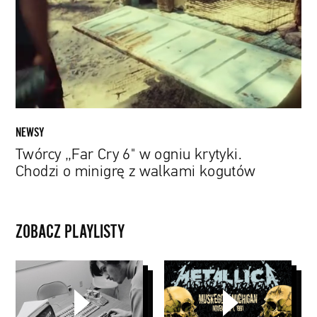
w
ogniu
krytyki.
Chodzi
o
minigrę
z
walkami
NEWSY
kogutów
Twórcy „Far Cry 6" w ogniu krytyki.
Chodzi o minigrę z walkami kogutów
ZOBACZ PLAYLISTY
filmy
Seria
archiwalnych
koncertów