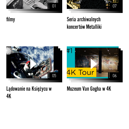
Metalliki
01
07
filmy
Seria archiwalnych
koncertów Metalliki
Lądowanie
Muzeum
na
Van
Księżycu
Gogha
w
w
05
06
4K
4K
Lądowanie na Księżycu w
Muzeum Van Gogha w 4K
4K