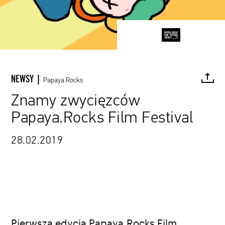
NEWSY |
Papaya.Rocks
Znamy zwycięzców
Papaya.Rocks Film Festival
FACEBOOK
TWITTER
PINTEREST
MAIL
L
28.02.2019
Pierwsza edycja Papaya.Rocks Film