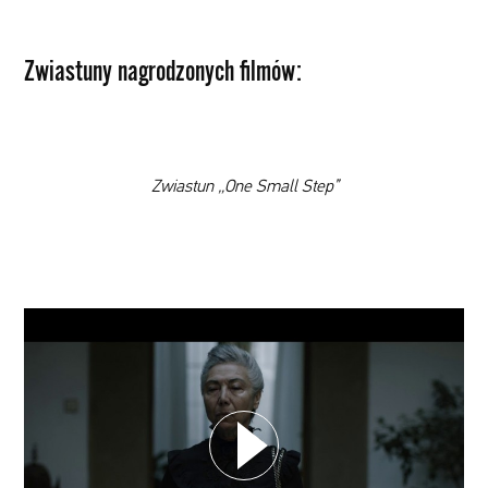
Zwiastuny nagrodzonych filmów:
Zwiastun „One Small Step”
WYBIERZ SWOJĄ PLAYLISTĘ
DODAJ TEN FILM DO PLAYLISTY
WYBIERZ SWOJĄ PLAYLISTĘ