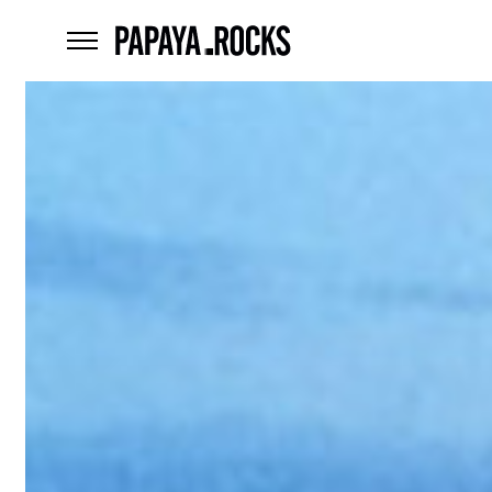
home
menu
Czego
szukasz?
szukaj