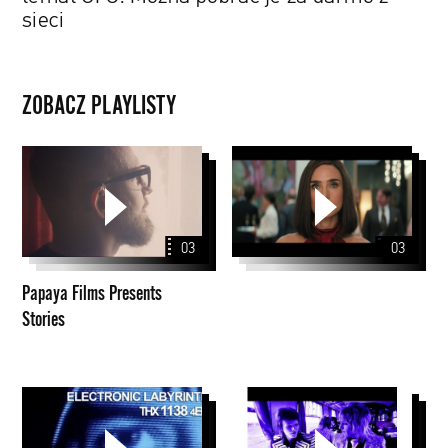
sieci
ZOBACZ PLAYLISTY
Papaya
Films
Presents
Stories
03
03
Papaya Films Presents
Stories
George
John
Lucas
Peel
Sessions