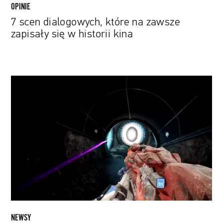
OPINIE
7 scen dialogowych, które na zawsze
zapisały się w historii kina
„Splitgate”
–
gra
tak
popularna,
że
jej
premiera
musiała
zostać
przełożona
NEWSY