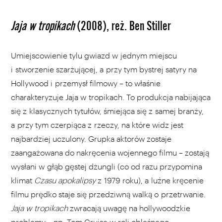
Jaja w tropikach
(2008), reż. Ben Stiller
Umiejscowienie tylu gwiazd w jednym miejscu
i stworzenie szarżującej, a przy tym bystrej satyry na
Hollywood i przemysł filmowy – to właśnie
charakteryzuje Jaja w tropikach. To produkcja nabijająca
się z klasycznych tytułów, śmiejąca się z samej branży,
a przy tym czerpiąca z rzeczy, na które widz jest
najbardziej uczulony. Grupka aktorów zostaje
zaangażowana do nakręcenia wojennego filmu – zostają
wysłani w głąb gęstej dżungli (co od razu przypomina
klimat
Czasu apokalipsy
z 1979 roku), a luźne kręcenie
filmu prędko staje się przedziwną walką o przetrwanie.
Jaja w tropikach
zwracają uwagę na hollywoodzkie
problemy – np. Tom Cruise w roli obleśnego