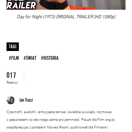
00:00
Day for Night (1973) ORIGINAL TRAILER [HD 1080p]
TAGI
#FILM
#ŚWIAT
#HISTORIA
017
Reakcji
Jan Tracz
Czechofil, audiofil i entuzjasta tenisa. Uwielbia wywiady, rozmowa
z pasjonatami to dla niego sama przyjemność. Pisuje dla Film.org.pl,
współpracuje z portalem Movies Room, publikował dla Filmawki.