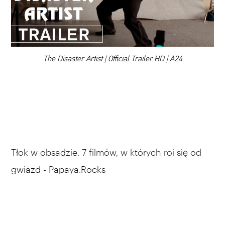
DODAJ TEN FILM DO PLAYLISTY
00:00
The Disaster Artist | Official Trailer HD | A24
Tłok w obsadzie. 7 filmów, w których roi się od
gwiazd - Papaya.Rocks