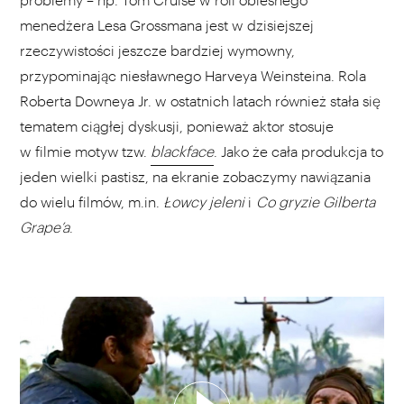
menedżera Lesa Grossmana jest w dzisiejszej
rzeczywistości jeszcze bardziej wymowny,
przypominając niesławnego Harveya Weinsteina. Rola
Roberta Downeya Jr. w ostatnich latach również stała się
tematem ciągłej dyskusji, ponieważ aktor stosuje
w filmie motyw tzw.
blackface
. Jako że cała produkcja to
jeden wielki pastisz, na ekranie zobaczymy nawiązania
do wielu filmów, m.in.
Łowcy jeleni
i
Co gryzie Gilberta
Grape’a
.
WYBIERZ SWOJĄ PLAYLISTĘ