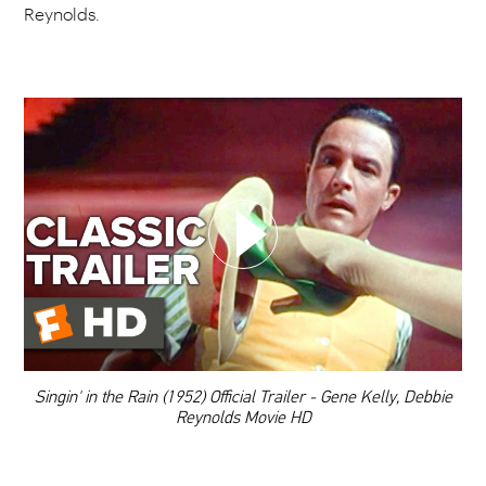
Reynolds.
WYBIERZ SWOJĄ PLAYLISTĘ
DODAJ TEN FILM DO PLAYLISTY
00:00
Singin' in the Rain (1952) Official Trailer - Gene Kelly, Debbie
Reynolds Movie HD