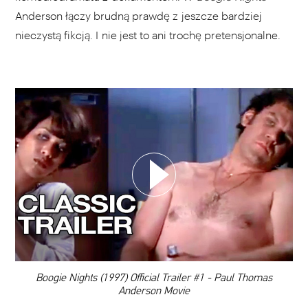
Anderson łączy brudną prawdę z jeszcze bardziej
nieczystą fikcją. I nie jest to ani trochę pretensjonalne.
WYBIERZ SWOJĄ PLAYLISTĘ
DODAJ TEN FILM DO PLAYLISTY
00:00
Boogie Nights (1997) Official Trailer #1 - Paul Thomas
Anderson Movie