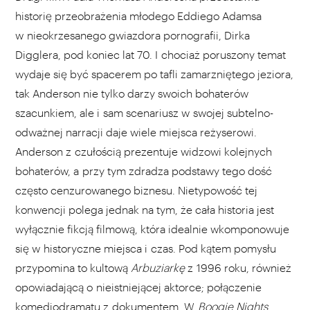
historię przeobrażenia młodego Eddiego Adamsa
w nieokrzesanego gwiazdora pornografii, Dirka
Digglera, pod koniec lat 70. I chociaż poruszony temat
wydaje się być spacerem po tafli zamarzniętego jeziora,
tak Anderson nie tylko darzy swoich bohaterów
szacunkiem, ale i sam scenariusz w swojej subtelno-
odważnej narracji daje wiele miejsca reżyserowi.
Anderson z czułością prezentuje widzowi kolejnych
bohaterów, a przy tym zdradza podstawy tego dość
często cenzurowanego biznesu. Nietypowość tej
konwencji polega jednak na tym, że cała historia jest
wyłącznie fikcją filmową, która idealnie wkomponowuje
się w historyczne miejsca i czas. Pod kątem pomysłu
przypomina to kultową
Arbuziarkę
z 1996 roku, również
opowiadającą o nieistniejącej aktorce; połączenie
komediodramatu z dokumentem. W
Boogie Nights