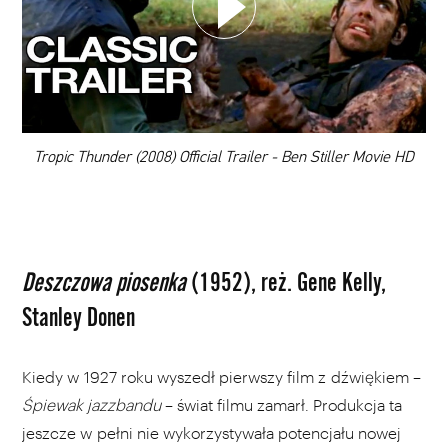
DODAJ TEN FILM DO PLAYLISTY
00:00
Tropic Thunder (2008) Official Trailer - Ben Stiller Movie HD
Deszczowa piosenka
(1952), reż. Gene Kelly,
Stanley Donen
Kiedy w 1927 roku wyszedł pierwszy film z dźwiękiem –
Śpiewak jazzbandu
– świat filmu zamarł. Produkcja ta
jeszcze w pełni nie wykorzystywała potencjału nowej