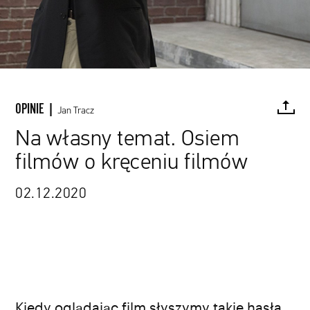
OPINIE |
Jan Tracz
Na własny temat. Osiem
filmów o kręceniu filmów
FACEBOOK
TWITTER
PINTEREST
MAIL
L
02.12.2020
kadr z filmu „The Disaster Artist”
Kiedy oglądając film słyszymy takie hasła