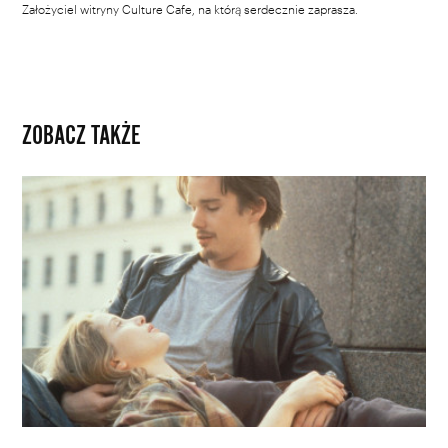
Założyciel witryny Culture Cafe, na którą serdecznie zaprasza.
ZOBACZ TAKŻE
7
scen
dialogowych,
które
na
zawsze
zapisały
się
w
historii
kina