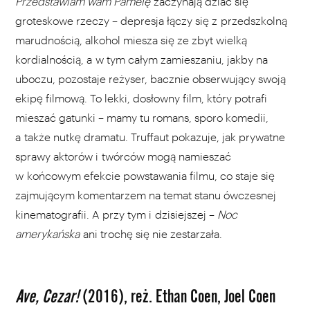
Przedstawiam wam Pamelę
zaczynają dziać się
groteskowe rzeczy – depresja łączy się z przedszkolną
marudnością, alkohol miesza się ze zbyt wielką
kordialnością, a w tym całym zamieszaniu, jakby na
uboczu, pozostaje reżyser, bacznie obserwujący swoją
ekipę filmową. To lekki, dosłowny film, który potrafi
mieszać gatunki – mamy tu romans, sporo komedii,
a także nutkę dramatu. Truffaut pokazuje, jak prywatne
sprawy aktorów i twórców mogą namieszać
w końcowym efekcie powstawania filmu, co staje się
zajmującym komentarzem na temat stanu ówczesnej
kinematografii. A przy tym i dzisiejszej –
Noc
amerykańska
ani trochę się nie zestarzała.
Ave, Cezar!
(2016), reż. Ethan Coen, Joel Coen