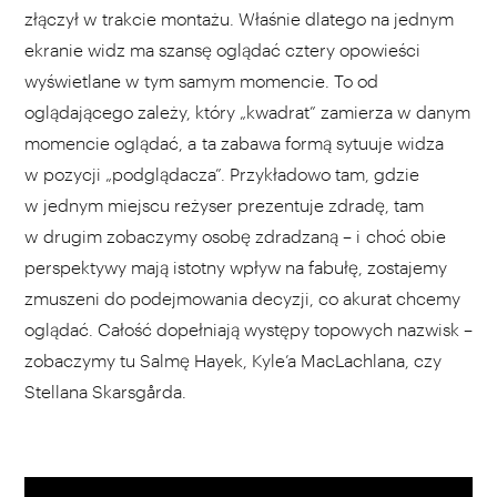
złączył w trakcie montażu. Właśnie dlatego na jednym
ekranie widz ma szansę oglądać cztery opowieści
wyświetlane w tym samym momencie. To od
oglądającego zależy, który „kwadrat” zamierza w danym
momencie oglądać, a ta zabawa formą sytuuje widza
w pozycji „podglądacza”. Przykładowo tam, gdzie
w jednym miejscu reżyser prezentuje zdradę, tam
w drugim zobaczymy osobę zdradzaną – i choć obie
perspektywy mają istotny wpływ na fabułę, zostajemy
zmuszeni do podejmowania decyzji, co akurat chcemy
oglądać. Całość dopełniają występy topowych nazwisk –
zobaczymy tu Salmę Hayek, Kyle’a MacLachlana, czy
Stellana Skarsgårda.