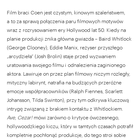
Film braci Coen jest czystym, kinowym szaleństwem,
a to za sprawą połączenia paru filmowych motywów
wraz z rozrysowaniem ery Hollywood lat 50. Kiedy na
planie produkcji znika główna gwiazda – Baird Whitlock
(George Clooney), Eddie Manix, reżyser przyszłego
„arcydzieła” (Josh Brolin) staje przed wyzwaniem
uratowania swojego filmu i odnalezienia zaginionego
aktora. Lawiruje on przez plan filmowy niczym rozległy,
mityczny labirynt, natrafia na budzących przeróżne
emocje współpracowników (Ralph Fiennes, Scarlett
Johansson, Tilda Swinton), przy tym odkrywa kluczową
intrygę związaną z brakiem kontaktu z Whitlockiem.
Ave, Cezar!
mówi zarówno o krytyce ówczesnego,
hollywoodzkiego kiczu, który w tamtych czasach potrafił
kompletnie pochłonąć produkcje, do tego stroi sobie