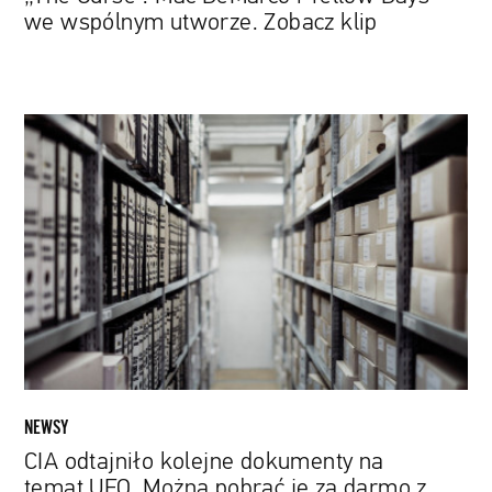
we wspólnym utworze. Zobacz klip
CIA
odtajniło
kolejne
dokumenty
na
temat
UFO.
Można
pobrać
je
za
darmo
NEWSY
z
CIA odtajniło kolejne dokumenty na
sieci
temat UFO. Można pobrać je za darmo z