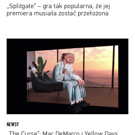
„Splitgate” – gra tak popularna, że jej
premiera musiała zostać przełożona
„The
Curse”:
Mac
DeMarco
i
Yellow
Days
we
wspólnym
utworze.
Zobacz
klip
NEWSY
„The Curse”: Mac DeMarco i Yellow Days