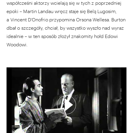
współcześni aktorzy wcielają się w tych z poprzedniej
epoki – Martin Landau wręcz staje się Belą Lugosim,
a Vincent D’Onofrio przypomina Orsona Wellesa. Burton
dbał o szczegóły, chciał, by wszystko wyszło nad wyraz
idealnie – w ten sposób złożył znakomity hołd Edowi
Woodowi.
WYBIERZ SWOJĄ PLAYLISTĘ
DODAJ TEN FILM DO PLAYLISTY