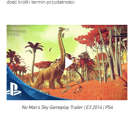
dość krótki termin przydatności.
WYBIERZ SWOJĄ PLAYLISTĘ
DODAJ TEN FILM DO PLAYLISTY
00:00
No Man's Sky Gameplay Trailer | E3 2014 | PS4