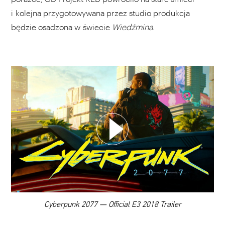
i kolejna przygotowywana przez studio produkcja
będzie osadzona w świecie
Wiedźmina
.
WYBIERZ SWOJĄ PLAYLISTĘ
DODAJ TEN FILM DO PLAYLISTY
00:00
Cyberpunk 2077 — Official E3 2018 Trailer