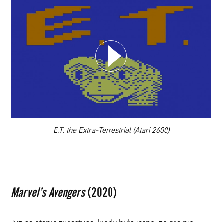
WYBIERZ SWOJĄ PLAYLISTĘ
DODAJ TEN FILM DO PLAYLISTY
00:00
E.T. the Extra-Terrestrial (Atari 2600)
Marvel’s Avengers
(2020)
Już na etapie zwiastuna, kiedy było jasne, że gra nie