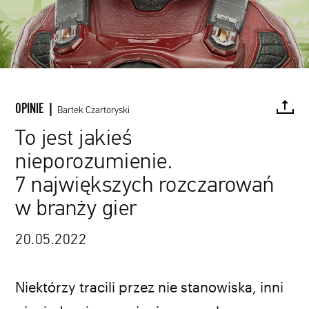
OPINIE |
Bartek Czartoryski
To jest jakieś
nieporozumienie.
FACEBOOK
TWITTER
PINTEREST
MAIL
L
7 największych rozczarowań
w branży gier
20.05.2022
Niektórzy tracili przez nie stanowiska, inni