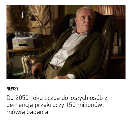
Do
2050
roku
liczba
dorosłych
osób
z
demencją
przekroczy
150
milionów,
mówią
NEWSY
badania
Do 2050 roku liczba dorosłych osób z
demencją przekroczy 150 milionów,
mówią badania