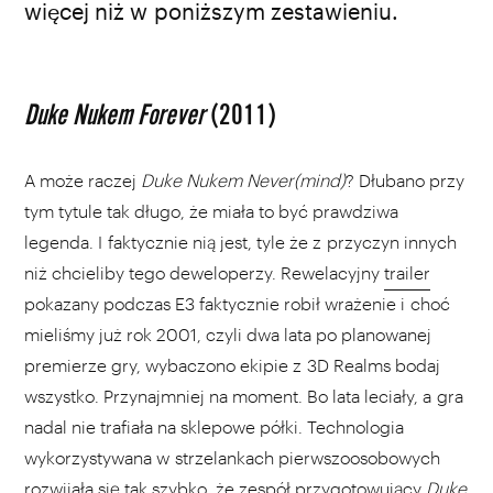
więcej niż w poniższym zestawieniu.
Duke Nukem Forever
(2011)
A może raczej
Duke Nukem Never(mind)
? Dłubano przy
tym tytule tak długo, że miała to być prawdziwa
legenda. I faktycznie nią jest, tyle że z przyczyn innych
niż chcieliby tego deweloperzy. Rewelacyjny
trailer
pokazany podczas E3 faktycznie robił wrażenie i choć
mieliśmy już rok 2001, czyli dwa lata po planowanej
premierze gry, wybaczono ekipie z 3D Realms bodaj
wszystko. Przynajmniej na moment. Bo lata leciały, a gra
nadal nie trafiała na sklepowe półki. Technologia
wykorzystywana w strzelankach pierwszoosobowych
rozwijała się tak szybko, że zespół przygotowujący
Duke