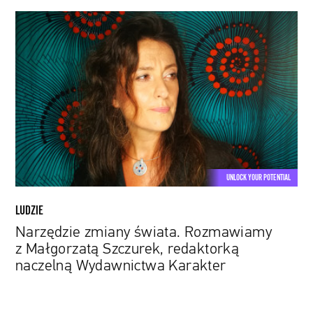
Narzędzie
zmiany
świata.
Rozmawiamy
z
Małgorzatą
Szczurek,
redaktorką
naczelną
Wydawnictwa
UNLOCK YOUR POTENTIAL
Karakter
LUDZIE
Narzędzie zmiany świata. Rozmawiamy
z Małgorzatą Szczurek, redaktorką
naczelną Wydawnictwa Karakter