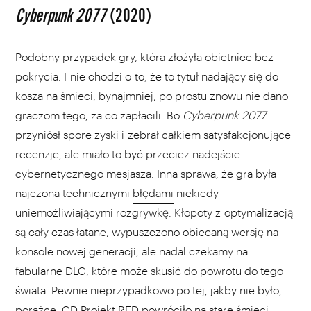
Cyberpunk 2077
(2020)
Podobny przypadek gry, która złożyła obietnice bez
pokrycia. I nie chodzi o to, że to tytuł nadający się do
kosza na śmieci, bynajmniej, po prostu znowu nie dano
graczom tego, za co zapłacili. Bo
Cyberpunk 2077
przyniósł spore zyski i zebrał całkiem satysfakcjonujące
recenzje, ale miało to być przecież nadejście
cybernetycznego mesjasza. Inna sprawa, że gra była
najeżona technicznymi
błędami
niekiedy
uniemożliwiającymi rozgrywkę. Kłopoty z optymalizacją
są cały czas łatane, wypuszczono obiecaną wersję na
konsole nowej generacji, ale nadal czekamy na
fabularne DLC, które może skusić do powrotu do tego
świata. Pewnie nieprzypadkowo po tej, jakby nie było,
porażce, CD Projekt RED powróciło na stare śmieci