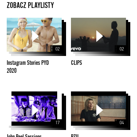
ZOBACZ PLAYLISTY
Instagram
CLIPS
Stories
PYD
2020
02
02
Instagram Stories PYD
CLIPS
2020
John
PZU
Peel
Sessions
17
04
John Peel Sessions
PZU