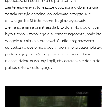
spodobała się bodaj nikomu poza samym
zainteresowanym, to jeszcze opóźniona o dwa lata gra
została nie tyle chłodno, co lodowato przyjęta. Nic
dziwnego, bo SI było marne, bugi aż wystawały
z ekranu, a sama gra straszyła brzydotą. No i, co chyba
było z tego wszystkiego dla Romero najgorsze, mało kto
w ogóle się nią zainteresował. Studio prognozowało
sprzedaż na poziomie dwóch i pół miliona egzemplarzy,
podczas gdy miesiąc po premierze zeszło jedynie
niecałe
dziesięć tysięcy kopii, aby ostatecznie dobić do
pułapu czterdziestu tysięcy.
WYBIERZ SWOJĄ PLAYLISTĘ