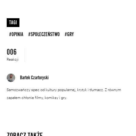
TAGI
#OPINIA
#SPOŁECZEŃSTWO
#GRY
006
Reakcji
Bartek Czartoryski
Samozwańczy spec od kultury popularnej, krytyk i tłumacz. Z równym
zapałem chłonie filmy, komiksy i gry.