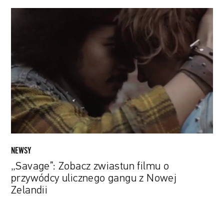
„Savage”:
Zobacz
zwiastun
filmu
o
przywódcy
ulicznego
gangu
z
Nowej
Zelandii
NEWSY
„Savage”: Zobacz zwiastun filmu o
przywódcy ulicznego gangu z Nowej
Zelandii