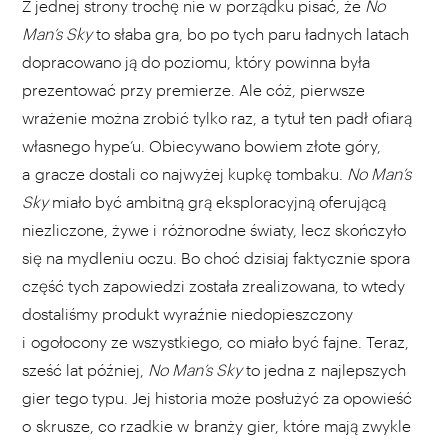
Z jednej strony trochę nie w porządku pisać, że
No
Man’s Sky
to słaba gra, bo po tych paru ładnych latach
dopracowano ją do poziomu, który powinna była
prezentować przy premierze. Ale cóż, pierwsze
wrażenie można zrobić tylko raz, a tytuł ten padł ofiarą
własnego hype’u. Obiecywano bowiem złote góry,
a gracze dostali co najwyżej kupkę tombaku.
No Man’s
Sky
miało być ambitną grą eksploracyjną oferującą
niezliczone, żywe i różnorodne światy, lecz skończyło
się na mydleniu oczu. Bo choć dzisiaj faktycznie spora
część tych zapowiedzi została zrealizowana, to wtedy
dostaliśmy produkt wyraźnie niedopieszczony
i ogołocony ze wszystkiego, co miało być fajne. Teraz,
sześć lat później,
No Man’s Sky
to jedna z najlepszych
gier tego typu. Jej historia może posłużyć za opowieść
o skrusze, co rzadkie w branży gier, które mają zwykle