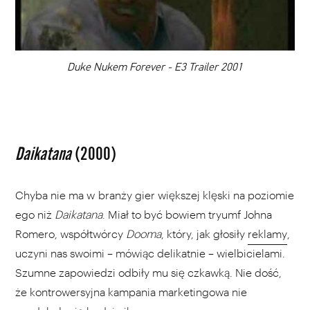
DODAJ TEN FILM DO PLAYLISTY
00:00
Duke Nukem Forever - E3 Trailer 2001
Daikatana
(2000)
Chyba nie ma w branży gier większej klęski na poziomie
ego niż
Daikatana
. Miał to być bowiem tryumf Johna
Romero, współtwórcy
Dooma
, który, jak głosiły
reklamy
,
uczyni nas swoimi – mówiąc delikatnie – wielbicielami.
Szumne zapowiedzi odbiły mu się czkawką. Nie dość,
że kontrowersyjna kampania marketingowa nie