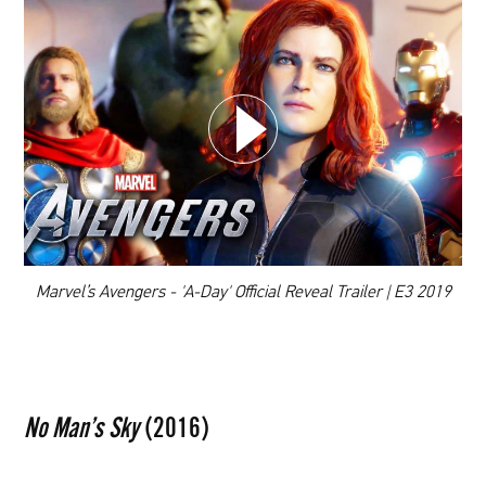
WYBIERZ SWOJĄ PLAYLISTĘ
DODAJ TEN FILM DO PLAYLISTY
00:00
Marvel’s Avengers - 'A-Day' Official Reveal Trailer | E3 2019
No Man’s Sky
(2016)