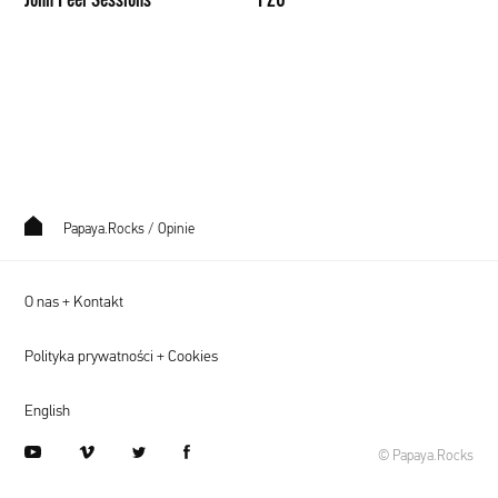
Papaya.Rocks
/
Opinie
O nas + Kontakt
Polityka prywatności + Cookies
English
youtube
vimeo
twitter
facebook
© Papaya.Rocks