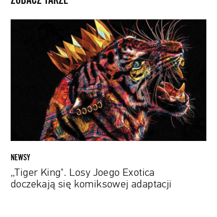
ZOBACZ TAKŻE
„Tiger
King".
Losy
Joego
Exotica
doczekają
się
komiksowej
adaptacji
NEWSY
„Tiger King". Losy Joego Exotica
doczekają się komiksowej adaptacji