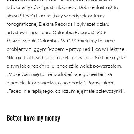
odbiór artystów i gust młodzieży. Dobrze
ilustrują to
słowa Steve’a Harrisa (były wicedyrektor firmy
fonograficznej Elektra Records i były szef działu
artystów i repertuaru Columbia Records):
Raw
Power
wydała Columbia. W CBS mieliśmy te same
problemy z Iggym [Popem – przyp.red.], co w Elektrze.
Nikt nie traktował jego muzyki poważnie. Nikt nie myślał
o tym jak o rock’n’rollu, chociaż ja wciąż powtarzałem:
„Może wam się to nie podobać, ale gdzieś tam są
dzieciaki, które wiedzą, o co chodzi”. Pomyślałem:
„Faceci nie łapią tego, co rozumieją małe dziewczynki”.
Better have my money