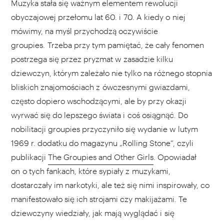
Muzyka stała się ważnym elementem rewolucji
obyczajowej przełomu lat 60. i 70. A kiedy o niej
mówimy, na myśl przychodzą oczywiście
groupies. Trzeba przy tym pamiętać, że cały fenomen
postrzega się przez pryzmat w zasadzie kilku
dziewczyn, którym zależało nie tylko na różnego stopnia
bliskich znajomościach z ówczesnymi gwiazdami,
często dopiero wschodzącymi, ale by przy okazji
wyrwać się do lepszego świata i coś osiągnąć. Do
nobilitacji groupies przyczyniło się wydanie w lutym
1969 r. dodatku do magazynu „Rolling Stone”, czyli
publikacji
The Groupies and Other Girls
. Opowiadał
on o tych fankach, które sypiały z muzykami,
dostarczały im narkotyki, ale też się nimi inspirowały, co
manifestowało się ich strojami czy makijażami. Te
dziewczyny wiedziały, jak mają wyglądać i się