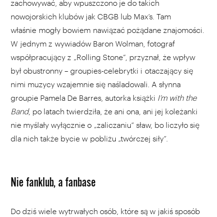
zachowywać, aby wpuszczono je do takich
nowojorskich klubów jak CBGB lub Max’s. Tam
właśnie mogły bowiem nawiązać pożądane znajomości.
W jednym z wywiadów Baron Wolman, fotograf
współpracujący z „Rolling Stone”, przyznał, że wpływ
był obustronny – groupies-celebrytki i otaczający się
nimi muzycy wzajemnie się naśladowali. A słynna
groupie Pamela De Barres, autorka książki
I’m with the
Band
, po latach twierdziła, że ani ona, ani jej koleżanki
nie myślały wyłącznie o „zaliczaniu” sław, bo liczyło się
dla nich także bycie w pobliżu „twórczej siły”.
Nie fanklub, a fanbase
Do dziś wiele wytrwałych osób, które są w jakiś sposób