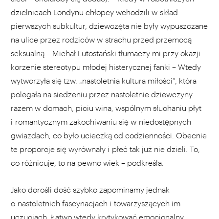
dzielnicach Londynu chłopcy wchodzili w skład
pierwszych subkultur, dziewczęta nie były wypuszczane
na ulice przez rodziców w strachu przed przemocą
seksualną – Michał Lutostański tłumaczy mi przy okazji
korzenie stereotypu młodej histerycznej fanki – Wtedy
wytworzyła się tzw. „nastoletnia kultura miłości”, która
polegała na siedzeniu przez nastoletnie dziewczyny
razem w domach, piciu wina, wspólnym słuchaniu płyt
i romantycznym zakochiwaniu się w niedostępnych
gwiazdach, co było ucieczką od codzienności. Obecnie
te proporcje się wyrównały i płeć tak już nie dzieli. To,
co różnicuje, to na pewno wiek – podkreśla.
Jako dorośli dość szybko zapominamy jednak
o nastoletnich fascynacjach i towarzyszących im
uczuciach. Łatwo wtedy krytykować emocjonalny