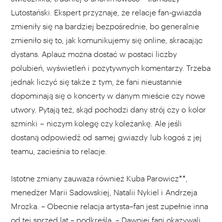
Lutostański. Ekspert przyznaje, że relacje fan-gwiazda
zmieniły się na bardziej bezpośrednie, bo generalnie
zmieniło się to, jak komunikujemy się online, skracając
dystans. Aplauz można dostać w postaci liczby
polubień, wyświetleń i pozytywnych komentarzy. Trzeba
jednak liczyć się także z tym, że fani nieustannie
dopominają się o koncerty w danym mieście czy nowe
utwory. Pytają też, skąd pochodzi dany strój czy o kolor
szminki – niczym kolegę czy koleżankę. Ale jeśli
dostaną odpowiedź od samej gwiazdy lub kogoś z jej
teamu, zacieśnia to relacje.
Istotne zmiany zauważa również Kuba Parowicz**,
menedżer Marii Sadowskiej, Natalii Nykiel i Andrzeja
Mrozka. – Obecnie relacja artysta–fan jest zupełnie inna
od tej sprzed lat – podkreśla. – Dawniej fani okazywali