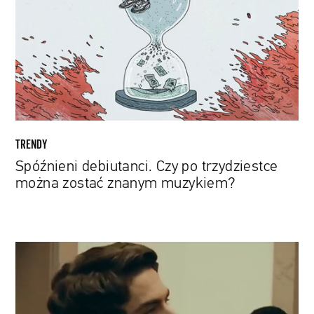
po
trzydziestce
można
zostać
znanym
muzykiem?
TRENDY
Spóźnieni debiutanci. Czy po trzydziestce
można zostać znanym muzykiem?
Zac
Efron
jako
słynny