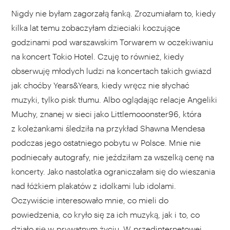
Nigdy nie byłam zagorzałą fanką. Zrozumiałam to, kiedy
kilka lat temu zobaczyłam dzieciaki koczujące
godzinami pod warszawskim Torwarem w oczekiwaniu
na koncert Tokio Hotel. Czuję to również, kiedy
obserwuję młodych ludzi na koncertach takich gwiazd
jak choćby Years&Years, kiedy wręcz nie słychać
muzyki, tylko pisk tłumu. Albo oglądając relacje Angeliki
Muchy, znanej w sieci jako Littlemooonster96, która
z koleżankami śledziła na przykład Shawna Mendesa
podczas jego ostatniego pobytu w Polsce. Mnie nie
podniecały autografy, nie jeździłam za wszelką cenę na
koncerty. Jako nastolatka ograniczałam się do wieszania
nad łóżkiem plakatów z idolkami lub idolami.
Oczywiście interesowało mnie, co mieli do
powiedzenia, co kryło się za ich muzyką, jak i to, co
działo się w prywatnym życiu. W przedinternetowej