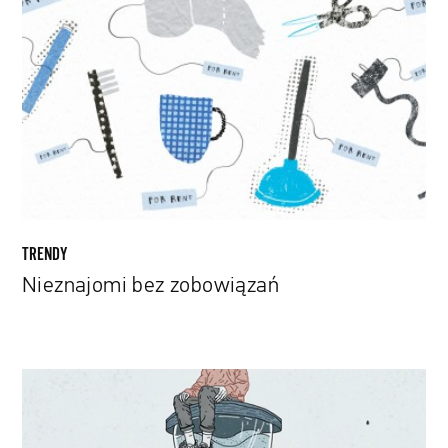
bez
zobowiązań
TRENDY
Nieznajomi bez zobowiązań
Spóźnieni
debiutanci.
Czy