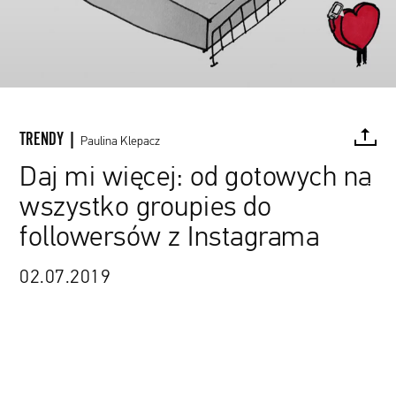
TRENDY |
Paulina Klepacz
Daj mi więcej: od gotowych na
ilustracja: Patryk Sroczyński | animacja: Paweł Szarzyński
wszystko groupies do
FACEBOOK
TWITTER
PINTEREST
MAIL
L
followersów z Instagrama
02.07.2019