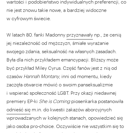
wartości i podobieństwo indywidualnych preferencji, co
nie jest znowu takie nowe, a bardziej widoczne
w cyfrowym świecie.
W latach 80. fanki Madonny
przyznawały
np., że cenią
jej niezależność od mężczyzn, śmiałe wyrażanie
swojego zdania, seksualność na własnych zasadach.
Była dla nich przykładem emancypacji. Bliższy może
być przykład Miley Cyrus. Część fanów jest z nią od
czasów
Hannah Montany
, inni od momentu, kiedy
zaczęła otwarcie mówić o swoim panseksualizmie
i wspierać społeczność LGBT. Przy okazji niedawnej
premiery EP-ki
She is Coming
piosenkarka postanowiła
odnieść się
m.in. do kwestii zakazów aborcyjnych
wprowadzanych w kolejnych stanach, opowiedzieć się
jako osoba pro-choice. Oczywiście nie wszystkim się to