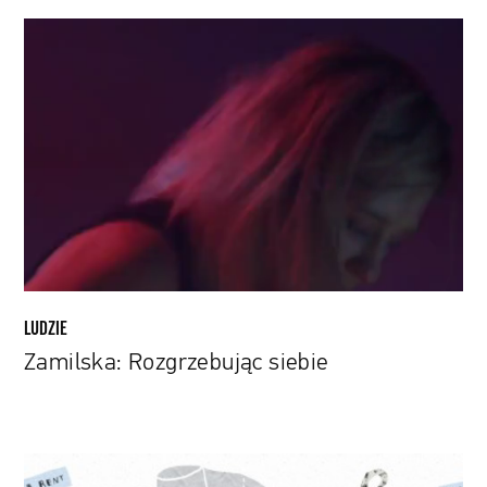
Zamilska:
Rozgrzebując
siebie
LUDZIE
Zamilska: Rozgrzebując siebie
Nieznajomi