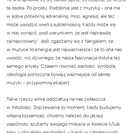
ta osoba. Po prostu. Podobnie jest z muzyką – ona ma
w sobie potworną adrenalinę, moc, agresję, ale też
może uwodzić wielką subtelnością. Każdy może się
w niej wyrazić, pod warunkiem, że jest naprawdę
zainspirowany”. Jeśli zgadzamy się z Nergalem, że
w muzyce to energia jest najważniejsza i że to ona nas
uwodzi, nic dziwnego, że nasza fascynacja dotyka też
samego artysty. Czasem również wartości, symbole,
ideologia polityczna bywają ważniejsze od samej
muzyki – przypomina ekspert.
Takie rzeczy silnie oddziałują na nas zwłaszcza
w młodości. Dojrzewanie to moment, kiedy budujemy
własną tożsamość, chcemy należeć do jakiejś
wspólnoty, szukamy swojego miejsca w świecie (i/lub
sieci – chciałoby się dodać). – Kiedy w robotniczych