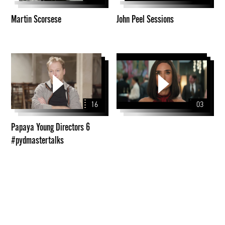
Martin Scorsese
John Peel Sessions
Papaya
Young
Directors
6
16
03
#pydmastertalks
Papaya Young Directors 6
#pydmastertalks