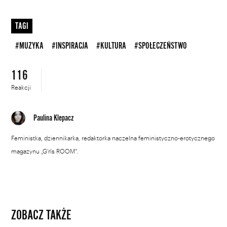
TAGI
#MUZYKA
#INSPIRACJA
#KULTURA
#SPOŁECZEŃSTWO
116
Reakcji
Paulina Klepacz
Feministka, dziennikarka, redaktorka naczelna feministyczno-erotycznego
magazynu „G’rls ROOM”.
ZOBACZ TAKŻE