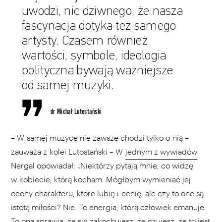
uwodzi, nic dziwnego, że nasza
fascynacja dotyka też samego
artysty. Czasem również
wartości, symbole, ideologia
polityczna bywają ważniejsze
od samej muzyki.
dr Michał Lutostański
– W samej muzyce nie zawsze chodzi tylko o nią –
zauważa z kolei Lutostański – W
jednym z wywiadów
Nergal opowiadał: „Niektórzy pytają mnie, co widzę
w kobiecie, którą kocham. Mógłbym wymieniać jej
cechy charakteru, które lubię i cenię, ale czy to one są
istotą miłości? Nie. To energia, którą człowiek emanuje.
To ona sprawia, że się zakochujesz, że czujesz, że to jest