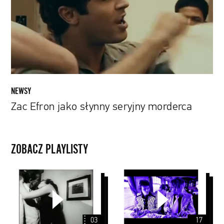
seryjny
morderca
NEWSY
Zac Efron jako słynny seryjny morderca
ZOBACZ PLAYLISTY
Martin
John
Scorsese
Peel
Sessions
03
17