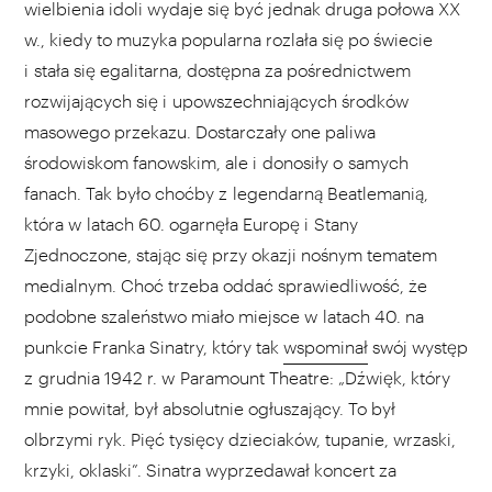
wielbienia idoli wydaje się być jednak druga połowa XX
w., kiedy to muzyka popularna rozlała się po świecie
i stała się egalitarna, dostępna za pośrednictwem
rozwijających się i upowszechniających środków
masowego przekazu. Dostarczały one paliwa
środowiskom fanowskim, ale i donosiły o samych
fanach. Tak było choćby z legendarną Beatlemanią,
która w latach 60. ogarnęła Europę i Stany
Zjednoczone, stając się przy okazji nośnym tematem
medialnym. Choć trzeba oddać sprawiedliwość, że
podobne szaleństwo miało miejsce w latach 40. na
punkcie Franka Sinatry, który tak
wspominał
swój występ
z grudnia 1942 r. w Paramount Theatre: „Dźwięk, który
mnie powitał, był absolutnie ogłuszający. To był
olbrzymi ryk. Pięć tysięcy dzieciaków, tupanie, wrzaski,
krzyki, oklaski”. Sinatra wyprzedawał koncert za