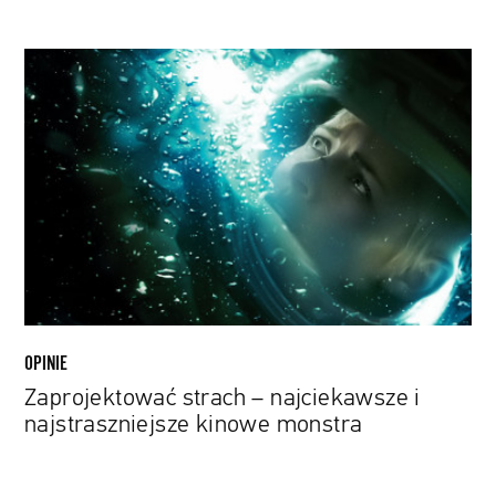
Zaprojektować
strach
–
najciekawsze
i
najstraszniejsze
kinowe
monstra
OPINIE
Zaprojektować strach – najciekawsze i
najstraszniejsze kinowe monstra