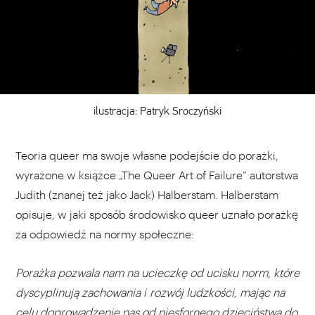
ilustracja: Patryk Sroczyński
Teoria queer ma swoje własne podejście do porażki,
wyrażone w książce „The Queer Art of Failure” autorstwa
Judith (znanej też jako Jack) Halberstam. Halberstam
opisuje, w jaki sposób środowisko queer uznało porażkę
za odpowiedź na normy społeczne:
Porażka pozwala nam na ucieczkę od ucisku norm, które
dyscyplinują zachowania i rozwój ludzkości, mając na
celu doprowadzenie nas od niesfornego dzieciństwa do