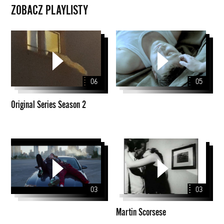
ZOBACZ PLAYLISTY
Original
Series
Season
2
06
05
Original Series Season 2
Martin
Scorsese
03
03
Martin Scorsese