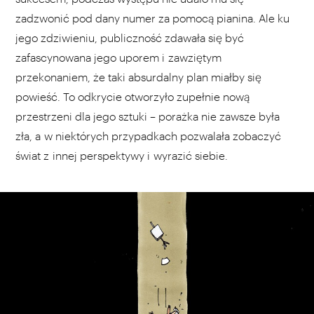
zadzwonić pod dany numer za pomocą pianina. Ale ku
jego zdziwieniu, publiczność zdawała się być
zafascynowana jego uporem i zawziętym
przekonaniem, że taki absurdalny plan miałby się
powieść. To odkrycie otworzyło zupełnie nową
przestrzeni dla jego sztuki – porażka nie zawsze była
zła, a w niektórych przypadkach pozwalała zobaczyć
świat z innej perspektywy i wyrazić siebie.