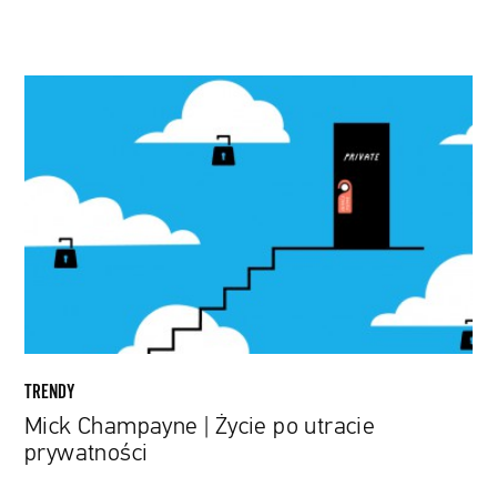
Mick
Champayne
|
Życie
po
utracie
prywatności
TRENDY
Mick Champayne | Życie po utracie
prywatności