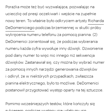
Porażka może też być wyzwalająca, pozwalając na
ucieczkę od presji oczekiwań i wejście na zupełnie
nowy teren. To właśnie było odkryciem artysty
Richarda
DeDomeniciego
podczas brzemiennej w skutki próby
wykręcenia numeru telefonu za pomocą pianina. (2)
DeDomenici zorientował się, że podczas wybierania
numeru każda cyfra wywołuje inny dźwięk. Dzwonienie
pod dany numer to więc nic innego niż sekwencja
dźwięków. Zastanawiał się, czy można by wybrać numer
za pomocą innych narzędzi generowania dźwięków
i odkrył, że w niektórych przypadkach, zwłaszcza
pianina elektrycznego, było to możliwe. DeDomenici
postanowił przygotować występ oparty na tej sztuczce.
Pomimo wcześniejszych testów, które kończyły się
sukcesem, podczas występu nie udało mu się