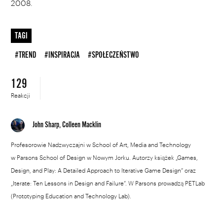
2008.
TAGI
#TREND
#INSPIRACJA
#SPOŁECZEŃSTWO
129
Reakcji
John Sharp, Colleen Macklin
Profesorowie Nadzwyczajni w School of Art, Media and Technology
w Parsons School of Design w Nowym Jorku. Autorzy książek „Games,
Design, and Play: A Detailed Approach to Iterative Game Design” oraz
„Iterate: Ten Lessons in Design and Failure”. W Parsons prowadzą PETLab
(Prototyping Education and Technology Lab).