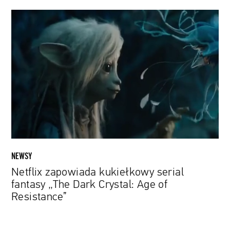
Netflix
zapowiada
kukiełkowy
serial
fantasy
„The
Dark
Crystal:
Age
of
Resistance”
NEWSY
Netflix zapowiada kukiełkowy serial
fantasy „The Dark Crystal: Age of
Resistance”