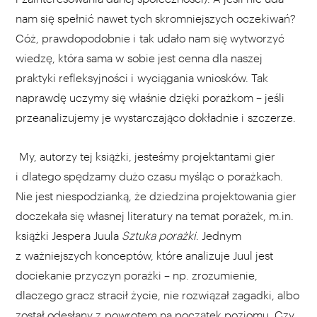
nam się spełnić nawet tych skromniejszych oczekiwań?
Cóż, prawdopodobnie i tak udało nam się wytworzyć
wiedzę, która sama w sobie jest cenna dla naszej
praktyki refleksyjności i wyciągania wniosków. Tak
naprawdę uczymy się właśnie dzięki porażkom – jeśli
przeanalizujemy je wystarczająco dokładnie i szczerze.
My, autorzy tej książki, jesteśmy projektantami gier
i dlatego spędzamy dużo czasu myśląc o porażkach.
Nie jest niespodzianką, że dziedzina projektowania gier
doczekała się własnej literatury na temat porażek, m.in.
książki Jespera Juula
Sztuka porażki
. Jednym
z ważniejszych konceptów, które analizuje Juul jest
dociekanie przyczyn porażki – np. zrozumienie,
dlaczego gracz stracił życie, nie rozwiązał zagadki, albo
został odesłany z powrotem na początek poziomu. Czy