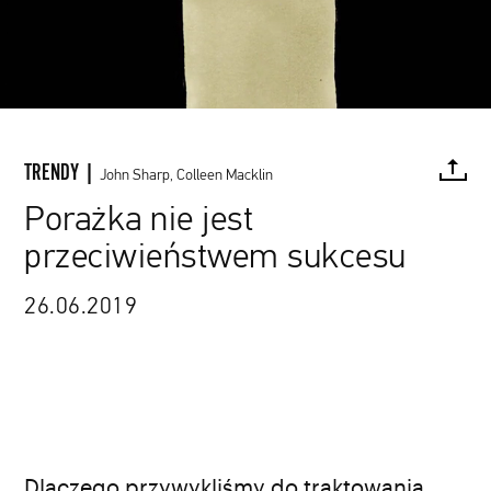
TRENDY |
John Sharp, Colleen Macklin
Porażka nie jest
ilustracja: Patryk Sroczyński, animacja: Paweł Szarzyński
przeciwieństwem sukcesu
FACEBOOK
TWITTER
PINTEREST
MAIL
L
26.06.2019
Dlaczego przywykliśmy do traktowania