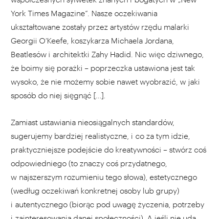
York Times Magazine”. Nasze oczekiwania
ukształtowane zostały przez artystów rzędu malarki
Georgii O’Keefe, koszykarza Michaela Jordana,
Beatlesów i architektki Zahy Hadid. Nic więc dziwnego,
że boimy się porażki – poprzeczka ustawiona jest tak
wysoko, że nie możemy sobie nawet wyobrazić, w jaki
sposób do niej sięgnąć […].
Zamiast ustawiania nieosiągalnych standardów,
sugerujemy bardziej realistyczne, i co za tym idzie,
praktyczniejsze podejście do kreatywności – stwórz coś
odpowiedniego (to znaczy coś przydatnego,
w najszerszym rozumieniu tego słowa), estetycznego
(według oczekiwań konkretnej osoby lub grupy)
i autentycznego (biorąc pod uwagę życzenia, potrzeby
i zainteresowania danej społeczności). A jeśli nie uda