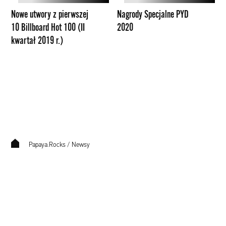
Billboard
Nowe utwory z pierwszej
Nagrody Specjalne PYD
Hot
10 Billboard Hot 100 (II
2020
100
kwartał 2019 r.)
(II
kwartał
2019
r.)
Papaya.Rocks
/
Newsy