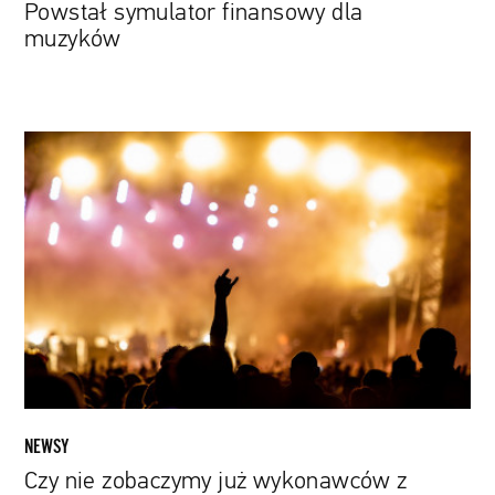
Powstał symulator finansowy dla
muzyków
Czy
nie
zobaczymy
już
wykonawców
z
Wysp
na
żywo?
Brexit
dużym
zagrożeniem
NEWSY
dla
Czy nie zobaczymy już wykonawców z
artystów