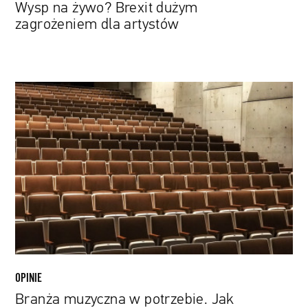
Wysp na żywo? Brexit dużym
zagrożeniem dla artystów
Branża
muzyczna
w
potrzebie.
Jak
wesprzeć
ulubionych
artystów?
OPINIE
Branża muzyczna w potrzebie. Jak