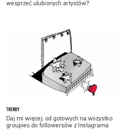
wesprzeć ulubionych artystów?
Daj
mi
więcej:
od
gotowych
na
wszystko
groupies
do
followersów
z
Instagrama
TRENDY
Daj mi więcej: od gotowych na wszystko
groupies do followersów z Instagrama