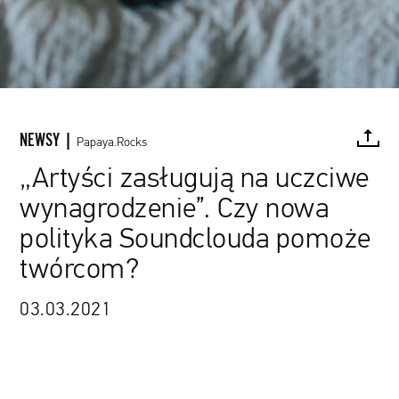
NEWSY |
Papaya.Rocks
„Artyści zasługują na uczciwe
wynagrodzenie”. Czy nowa
FACEBOOK
TWITTER
PINTEREST
MAIL
L
polityka Soundclouda pomoże
twórcom?
03.03.2021