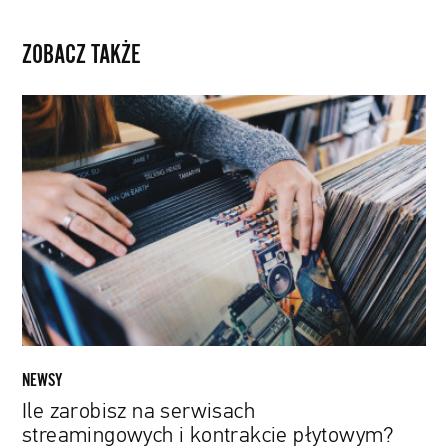
ZOBACZ TAKŻE
Ile
zarobisz
na
serwisach
streamingowych
i
kontrakcie
płytowym?
Powstał
symulator
finansowy
dla
NEWSY
muzyków
Ile zarobisz na serwisach
streamingowych i kontrakcie płytowym?