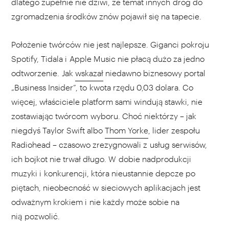
dlatego zupełnie nie dziwi, że temat innych dróg do
zgromadzenia środków znów pojawił się na tapecie.
Położenie twórców nie jest najlepsze. Giganci pokroju
Spotify, Tidala i Apple Music nie płacą dużo za jedno
odtworzenie. Jak
wskazał
niedawno biznesowy portal
„Business Insider”, to kwota rzędu 0,03 dolara. Co
więcej, właściciele platform sami windują stawki, nie
zostawiając twórcom wyboru. Choć niektórzy – jak
niegdyś Taylor Swift albo
Thom Yorke
, lider zespołu
Radiohead – czasowo zrezygnowali z usług serwisów,
ich bojkot nie trwał długo. W dobie nadprodukcji
muzyki i konkurencji, która nieustannie depcze po
piętach, nieobecność w sieciowych aplikacjach jest
odważnym krokiem i nie każdy może sobie na
nią pozwolić.