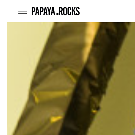
home
menu
Czego
szukasz?
szukaj