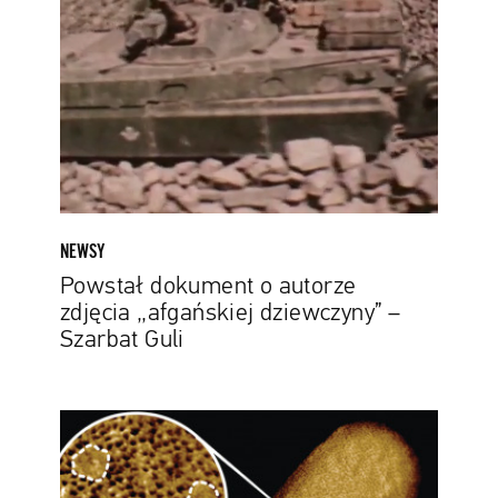
autorze
zdjęcia
„afgańskiej
dziewczyny”
–
Szarbat
Guli
NEWSY
Powstał dokument o autorze
zdjęcia „afgańskiej dziewczyny” –
Szarbat Guli
Oto
najostrzejsze
zdjęcie