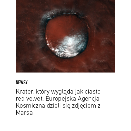
Krater,
który
wygląda
jak
ciasto
red
velvet.
Europejska
Agencja
Kosmiczna
dzieli
się
NEWSY
zdjęciem
Krater, który wygląda jak ciasto
z
red velvet. Europejska Agencja
Marsa
Kosmiczna dzieli się zdjęciem z
Marsa