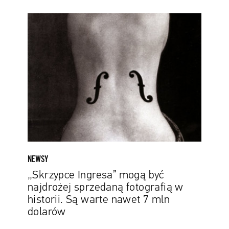
„Skrzypce
Ingresa”
mogą
być
najdrożej
sprzedaną
fotografią
w
historii.
Są
warte
nawet
NEWSY
7
„Skrzypce Ingresa” mogą być
mln
najdrożej sprzedaną fotografią w
dolarów
historii. Są warte nawet 7 mln
dolarów