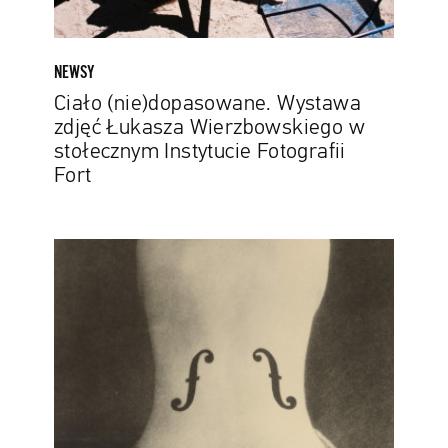
Fotografii
Fort
NEWSY
Ciało (nie)dopasowane. Wystawa
zdjęć Łukasza Wierzbowskiego w
stołecznym Instytucie Fotografii
Fort
12,4
miliona
dolarów
za
„Skrzypce
Ingresa”.
To
najdrożej
sprzedana