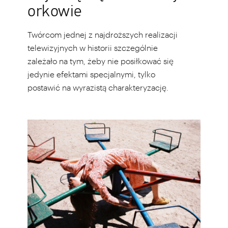
orkowie
Twórcom jednej z najdroższych realizacji
telewizyjnych w historii szczególnie
zależało na tym, żeby nie posiłkować się
jedynie efektami specjalnymi, tylko
postawić na wyrazistą charakteryzację.
Ciało
(nie)dopasowane.
Wystawa
zdjęć
Łukasza
Wierzbowskiego
w
stołecznym
Instytucie