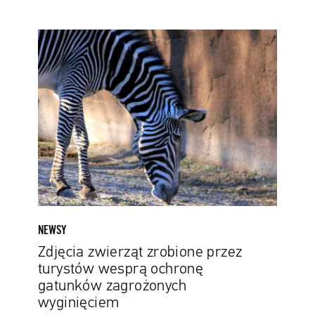
Zdjęcia
zwierząt
zrobione
przez
turystów
wesprą
ochronę
gatunków
zagrożonych
wyginięciem
NEWSY
Zdjęcia zwierząt zrobione przez
turystów wesprą ochronę
gatunków zagrożonych
wyginięciem