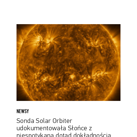
Sonda
Solar
Orbiter
udokumentowała
Słońce
z
niespotykaną
dotąd
dokładnością
NEWSY
Sonda Solar Orbiter
udokumentowała Słońce z
niespotykaną dotąd dokładnością