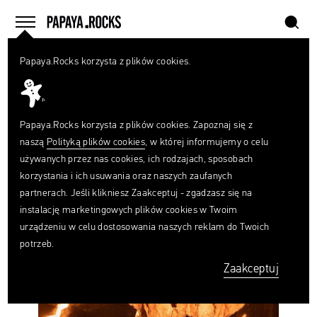
szukaj
home
menu
Papaya.Rocks korzysta z plików cookies.
SZUKAJ
#FOTOGRAFIA
Czego
szukasz?
szukaj
Papaya.Rocks korzysta z plików cookies. Zapoznaj się z
naszą
Polityką plików cookies
, w której informujemy o celu
używanych przez nas cookies, ich rodzajach, sposobach
korzystania i ich usuwania oraz naszych zaufanych
partnerach. Jeśli klikniesz Zaakceptuj - zgadzasz się na
instalację marketingowych plików cookies w Twoim
Tak
urządzeniu w celu dostosowania naszych reklam do Twoich
będą
potrzeb.
wyglądać
Zaakceptuj
orkowie
w
serialowym