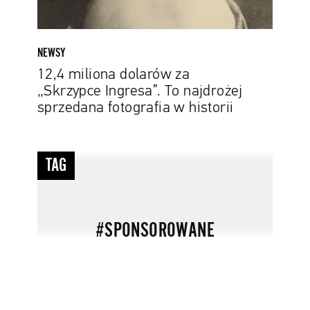
fotografia
w
historii
NEWSY
12,4 miliona dolarów za
„Skrzypce Ingresa”. To najdrożej
sprzedana fotografia w historii
#sponsorowane
TAG
#SPONSOROWANE