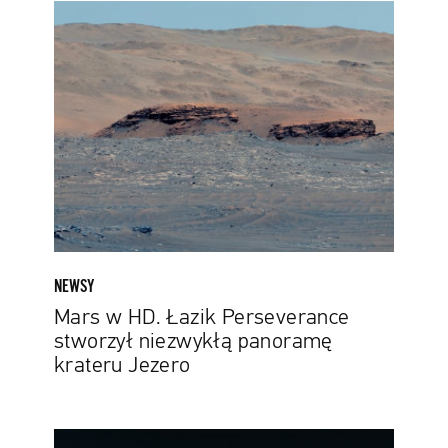
Mars
w
HD.
Łazik
Perseverance
stworzył
niezwykłą
panoramę
krateru
Jezero
NEWSY
Mars w HD. Łazik Perseverance
stworzył niezwykłą panoramę
krateru Jezero
Naukowcy