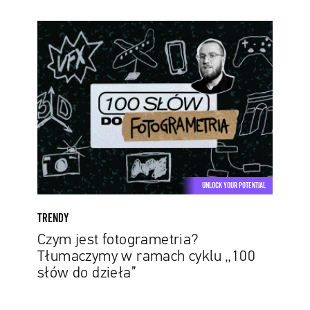
Czym
jest
fotogrametria?
Tłumaczymy
w
ramach
cyklu
„100
słów
do
UNLOCK YOUR POTENTIAL
dzieła”
TRENDY
Czym jest fotogrametria?
Tłumaczymy w ramach cyklu „100
słów do dzieła”