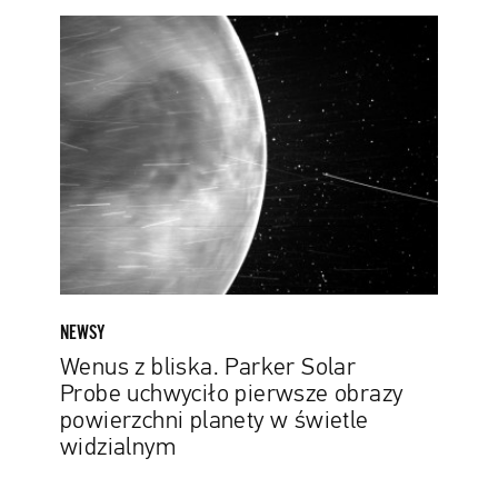
Wenus
z
bliska.
Parker
Solar
Probe
uchwyciło
pierwsze
obrazy
powierzchni
planety
w
NEWSY
świetle
Wenus z bliska. Parker Solar
widzialnym
Probe uchwyciło pierwsze obrazy
powierzchni planety w świetle
widzialnym