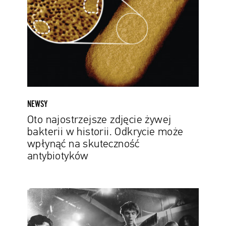
żywej
bakterii
w
historii.
Odkrycie
może
wpłynąć
na
skuteczność
NEWSY
antybiotyków
Oto najostrzejsze zdjęcie żywej
bakterii w historii. Odkrycie może
wpłynąć na skuteczność
antybiotyków
Robił
pierwsze
zdjęcia