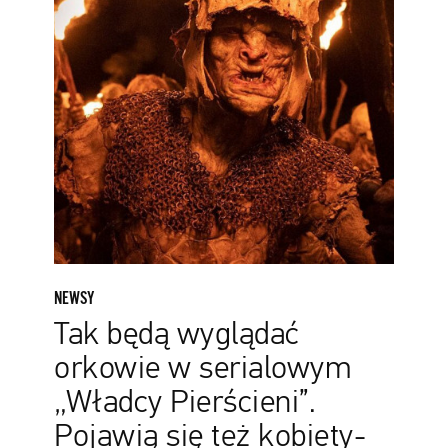
„Władcy
Pierścieni”.
Pojawią
się
też
kobiety-
orkowie
NEWSY
Tak będą wyglądać
orkowie w serialowym
„Władcy Pierścieni”.
Pojawią się też kobiety-