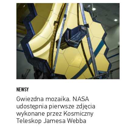
Gwiezdna
mozaika.
NASA
udostępnia
pierwsze
zdjęcia
wykonane
przez
Kosmiczny
Teleskop
Jamesa
Webba
NEWSY
Gwiezdna mozaika. NASA
udostępnia pierwsze zdjęcia
wykonane przez Kosmiczny
Teleskop Jamesa Webba