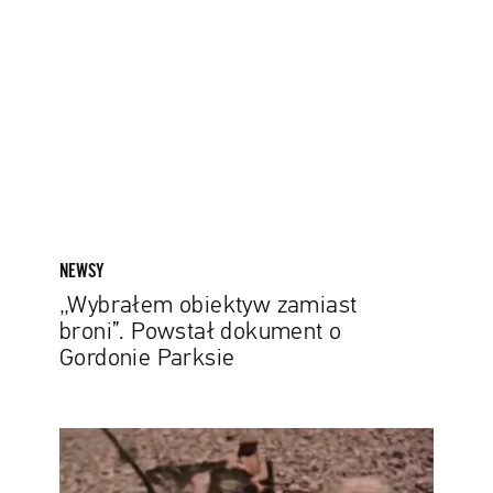
zamiast
broni”.
Powstał
dokument
o
Gordonie
Parksie
NEWSY
„Wybrałem obiektyw zamiast
broni”. Powstał dokument o
Gordonie Parksie
Powstał
dokument
o