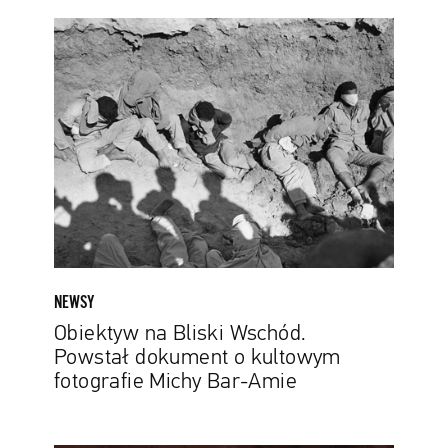
Obiektyw
na
Bliski
Wschód.
Powstał
dokument
o
kultowym
fotografie
Michy
Bar-
Amie
NEWSY
Obiektyw na Bliski Wschód.
Powstał dokument o kultowym
fotografie Michy Bar-Amie