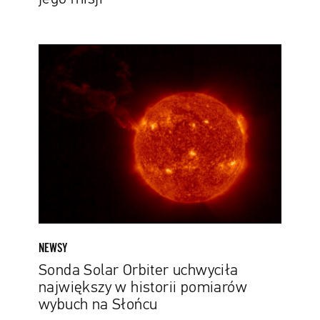
Sonda
Solar
Orbiter
uchwyciła
największy
w
historii
pomiarów
wybuch
na
Słońcu
NEWSY
Sonda Solar Orbiter uchwyciła
największy w historii pomiarów
wybuch na Słońcu