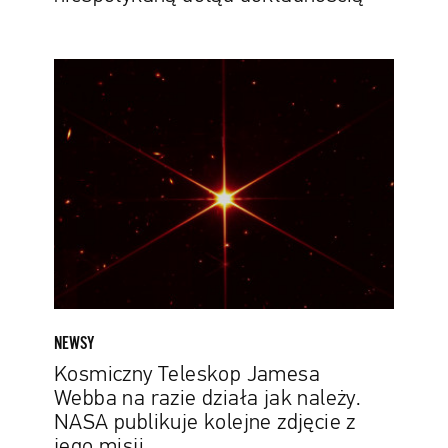
Kosmiczny
Teleskop
Jamesa
Webba
na
razie
działa
jak
należy.
NASA
publikuje
kolejne
NEWSY
zdjęcie
Kosmiczny Teleskop Jamesa
z
Webba na razie działa jak należy.
jego
NASA publikuje kolejne zdjęcie z
misji
jego misji