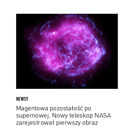
Magentowa
pozostałość po
supernowej.
Nowy
teleskop
NASA
zarejestrował
pierwszy
obraz
NEWSY
Magentowa pozostałość po
supernowej. Nowy teleskop NASA
zarejestrował pierwszy obraz