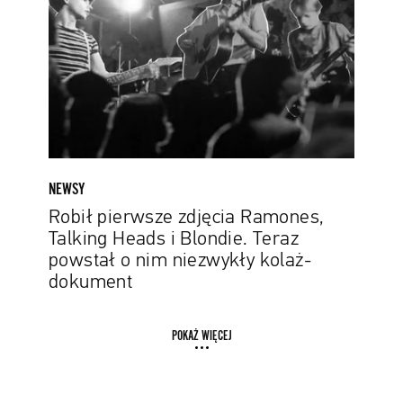
Ramones,
Talking
Heads
i
Blondie.
Teraz
powstał
o
nim
NEWSY
niezwykły
Robił pierwsze zdjęcia Ramones,
kolaż-
Talking Heads i Blondie. Teraz
dokument
powstał o nim niezwykły kolaż-
dokument
POKAŻ WIĘCEJ