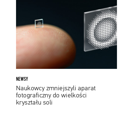
zmniejszyli
aparat
fotograficzny
do
wielkości
kryształu
soli
NEWSY
Naukowcy zmniejszyli aparat
fotograficzny do wielkości
kryształu soli
„Wybrałem
obiektyw