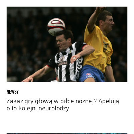
Zakaz
gry
głową
w
piłce
nożnej?
Apelują
o
to
kolejni
neurolodzy
NEWSY
Zakaz gry głową w piłce nożnej? Apelują
o to kolejni neurolodzy