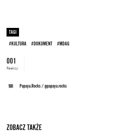
TAGI
#KULTURA
#DOKUMENT
#MDAG
001
Reakcji
Papaya.Rocks
/
@papaya.rocks
ZOBACZ TAKŻE