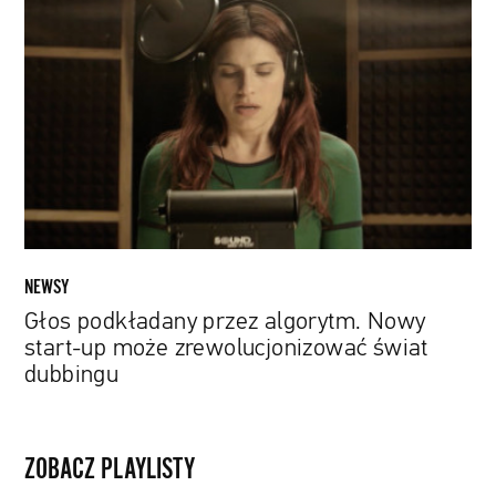
podkładany
przez
algorytm.
Nowy
start-
up
może
zrewolucjonizować
świat
dubbingu
NEWSY
Głos podkładany przez algorytm. Nowy
start-up może zrewolucjonizować świat
dubbingu
ZOBACZ PLAYLISTY