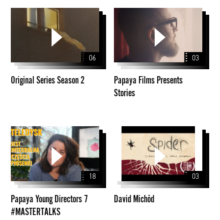
Original
Papaya
Series
Films
Season
Presents
2
Stories
06
03
Original Series Season 2
Papaya Films Presents
Stories
Papaya
David
Young
Michôd
Directors
7
18
03
#MASTERTALKS
Papaya Young Directors 7
David Michôd
#MASTERTALKS