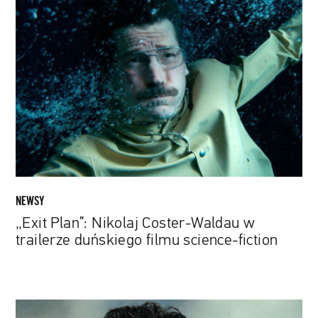
„Exit
Plan”:
Nikolaj
Coster-
Waldau
w
trailerze
duńskiego
filmu
science-
fiction
NEWSY
„Exit Plan”: Nikolaj Coster-Waldau w
trailerze duńskiego filmu science-fiction
Czy