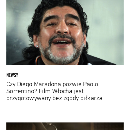
Diego
Maradona
pozwie
Paolo
Sorrentino?
Film
Włocha
jest
przygotowywany
bez
zgody
NEWSY
piłkarza
Czy Diego Maradona pozwie Paolo
Sorrentino? Film Włocha jest
przygotowywany bez zgody piłkarza
Głos