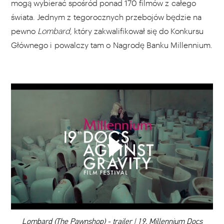
mogą wybierać spośród ponad 170 filmów z całego
świata. Jednym z tegorocznych przebojów będzie na
pewno
Lombard
, który zakwalifikował się do Konkursu
Głównego i powalczy tam o Nagrodę Banku Millennium.
WYBIERZ SWOJĄ PLAYLISTĘ
DODAJ TEN FILM DO PLAYLISTY
00:00
Lombard (The Pawnshop) - trailer | 19. Millennium Docs