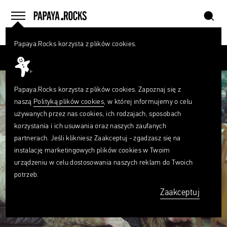
szukaj
home
menu
Papaya.Rocks korzysta z plików cookies.
SZUKAJ
Przesuń palcem
Czego
szukasz?
szukaj
Papaya.Rocks korzysta z plików cookies. Zapoznaj się z
naszą
Polityką plików cookies
, w której informujemy o celu
używanych przez nas cookies, ich rodzajach, sposobach
korzystania i ich usuwania oraz naszych zaufanych
partnerach. Jeśli klikniesz Zaakceptuj - zgadzasz się na
instalację marketingowych plików cookies w Twoim
urządzeniu w celu dostosowania naszych reklam do Twoich
potrzeb.
Zaakceptuj