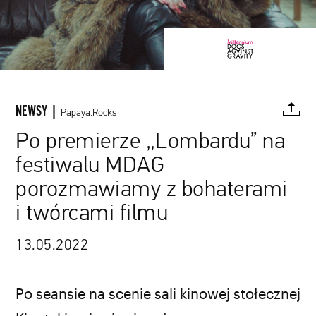
NEWSY |
Papaya.Rocks
Po premierze „Lombardu” na
festiwalu MDAG
FACEBOOK
TWITTER
PINTEREST
MAIL
L
porozmawiamy z bohaterami
i twórcami filmu
kadr z filmu „Lombard” (MDAG)
13.05.2022
Po seansie na scenie sali kinowej stołecznej