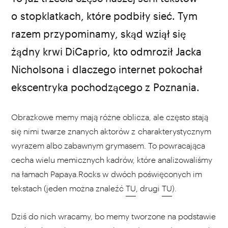
kadr z filmu „Django”
o stopklatkach, które podbiły sieć. Tym
razem przypominamy, skąd wziął się
żądny krwi DiCaprio, kto odmroził Jacka
Nicholsona i dlaczego internet pokochał
ekscentryka pochodzącego z Poznania.
Obrazkowe memy mają różne oblicza, ale często stają
się nimi twarze znanych aktorów z charakterystycznym
wyrazem albo zabawnym grymasem. To powracająca
cecha wielu memicznych kadrów, które analizowaliśmy
na łamach Papaya.Rocks w dwóch poświęconych im
tekstach (jeden można znaleźć
TU
, drugi
TU
).
Dziś do nich wracamy, bo memy tworzone na podstawie