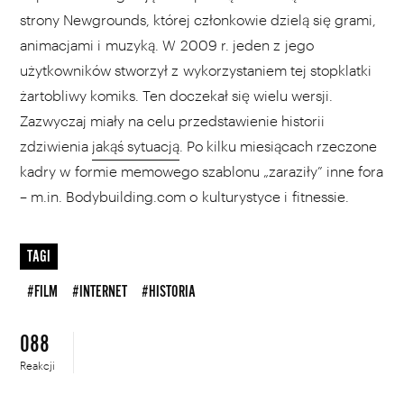
strony Newgrounds, której członkowie dzielą się grami,
animacjami i muzyką. W 2009 r. jeden z jego
użytkowników stworzył z wykorzystaniem tej stopklatki
żartobliwy komiks. Ten doczekał się wielu wersji.
Zazwyczaj miały na celu przedstawienie historii
zdziwienia
jakąś sytuacją
. Po kilku miesiącach rzeczone
kadry w formie memowego szablonu „zaraziły” inne fora
– m.in. Bodybuilding.com o kulturystyce i fitnessie.
TAGI
#FILM
#INTERNET
#HISTORIA
088
Reakcji