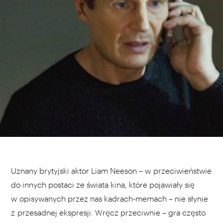
Uznany brytyjski aktor Liam Neeson – w przeciwieństwie
do innych postaci ze świata kina, które pojawiały się
w opisywanych przez nas kadrach-memach – nie słynie
z przesadnej ekspresji. Wręcz przeciwnie – gra często