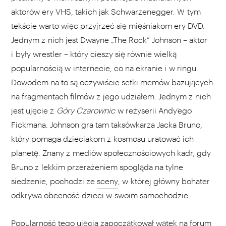
aktorów ery VHS, takich jak Schwarzenegger. W tym
tekście warto więc przyjrzeć się mięśniakom ery DVD.
Jednym z nich jest Dwayne „The Rock” Johnson – aktor
i były wrestler – który cieszy się równie wielką
popularnością w internecie, co na ekranie i w ringu.
Dowodem na to są oczywiście setki memów bazujących
na fragmentach filmów z jego udziałem. Jednym z nich
jest ujęcie z
Góry Czarownic
w reżyserii Andy’ego
Fickmana. Johnson gra tam taksówkarza Jacka Bruno,
który pomaga dzieciakom z kosmosu uratować ich
planetę. Znany z mediów społecznościowych kadr, gdy
Bruno z lekkim przerażeniem spogląda na tylne
siedzenie, pochodzi ze
sceny
, w której główny bohater
odkrywa obecność dzieci w swoim samochodzie.
Popularność tego ujęcia zapoczątkował wątek na forum