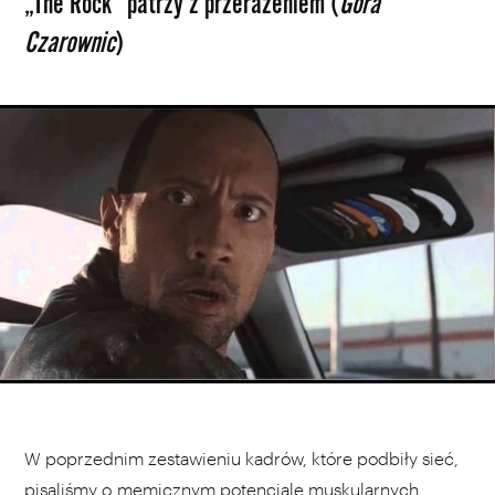
„The Rock” patrzy z przerażeniem (
Góra
Czarownic
)
W poprzednim zestawieniu kadrów, które podbiły sieć,
pisaliśmy o memicznym potencjale muskularnych