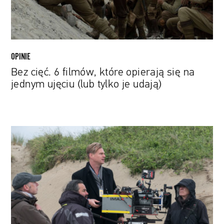
na
jednym
ujęciu
(lub
tylko
OPINIE
je
Bez cięć. 6 filmów, które opierają się na
udają)
jednym ujęciu (lub tylko je udają)
Christopher
Nolan:
Samotność
długodystansowca