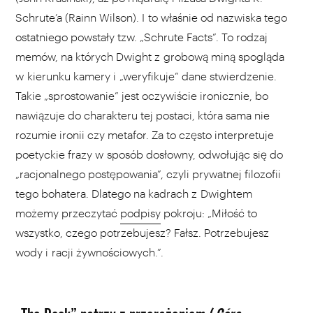
Schrute’a (Rainn Wilson). I to właśnie od nazwiska tego
ostatniego powstały tzw. „Schrute Facts”. To rodzaj
memów, na których Dwight z grobową miną spogląda
w kierunku kamery i „weryfikuje” dane stwierdzenie.
Takie „sprostowanie” jest oczywiście ironicznie, bo
nawiązuje do charakteru tej postaci, która sama nie
rozumie ironii czy metafor. Za to często interpretuje
poetyckie frazy w sposób dosłowny, odwołując się do
„racjonalnego postępowania”, czyli prywatnej filozofii
tego bohatera. Dlatego na kadrach z Dwightem
możemy przeczytać
podpisy
pokroju: „Miłość to
wszystko, czego potrzebujesz? Fałsz. Potrzebujesz
wody i racji żywnościowych.”.