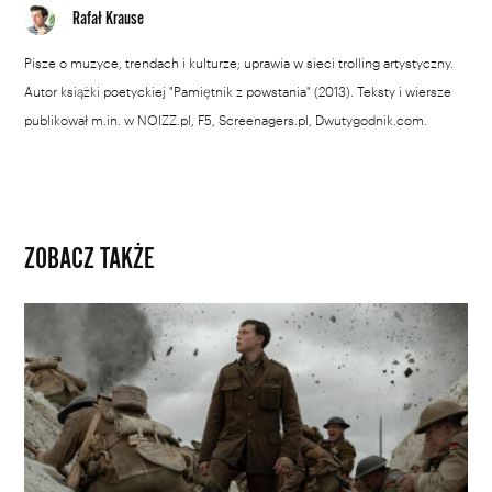
Rafał Krause
Pisze o muzyce, trendach i kulturze; uprawia w sieci trolling artystyczny.
Autor książki poetyckiej "Pamiętnik z powstania" (2013). Teksty i wiersze
publikował m.in. w NOIZZ.pl, F5, Screenagers.pl, Dwutygodnik.com.
ZOBACZ TAKŻE
Bez
cięć.
6
filmów,
które
opierają
się