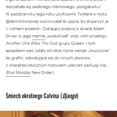
doczekała się osobnego memowego „podgatunku”.
W październiku tego roku użytkownik Twittera o nicku
@demolitionprep wykorzystał te ujęcia, by skojarzyć je
z rytmem piosenki. Ciskający pięścią w ścianę Adam
Driver w jego
memie
„wystukiwał” więc rytm przeboju
Another One Bites The Dust
grupy Queen. I tym
sposobem sieć zalały wkrótce różne wersje „muzyczne”
tej grafiki, odwołujące się do innych utworów
z charakterystycznym motywem uderzeń perkusji (np.
Blue Monday
New Order).
Śmiech okrutnego Calvina (
Django
)