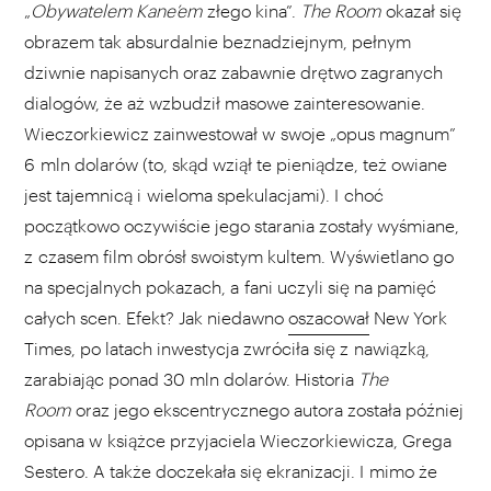
„
Obywatelem Kane’em
złego kina”.
The Room
okazał się
obrazem tak absurdalnie beznadziejnym, pełnym
dziwnie napisanych oraz zabawnie drętwo zagranych
dialogów, że aż wzbudził masowe zainteresowanie.
Wieczorkiewicz zainwestował w swoje „opus magnum”
6 mln dolarów (to, skąd wziął te pieniądze, też owiane
jest tajemnicą i wieloma spekulacjami). I choć
początkowo oczywiście jego starania zostały wyśmiane,
z czasem film obrósł swoistym kultem. Wyświetlano go
na specjalnych pokazach, a fani uczyli się na pamięć
całych scen. Efekt? Jak niedawno
oszacował
New York
Times, po latach inwestycja zwróciła się z nawiązką,
zarabiając ponad 30 mln dolarów. Historia
The
Room
oraz jego ekscentrycznego autora została później
opisana w książce przyjaciela Wieczorkiewicza, Grega
Sestero. A także doczekała się ekranizacji. I mimo że