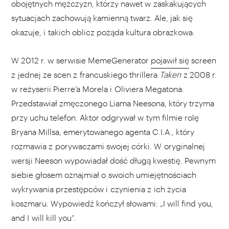
obojętnych mężczyzn, którzy nawet w zaskakujących
sytuacjach zachowują kamienną twarz. Ale, jak się
okazuje, i takich oblicz pożąda kultura obrazkowa.
W 2012 r. w serwisie MemeGenerator
pojawił się
screen
z jednej ze scen z francuskiego thrillera
Taken
z 2008 r.
w reżyserii Pierre’a Morela i Oliviera Megatona.
Przedstawiał zmęczonego Liama Neesona, który trzyma
przy uchu telefon. Aktor odgrywał w tym filmie rolę
Bryana Millsa, emerytowanego agenta C.I.A., który
rozmawia z porywaczami swojej córki. W oryginalnej
wersji Neeson wypowiadał dość długą kwestię. Pewnym
siebie głosem oznajmiał o swoich umiejętnościach
wykrywania przestępców i czynienia z ich życia
koszmaru. Wypowiedź kończył słowami: „I will find you,
and I will kill you”.