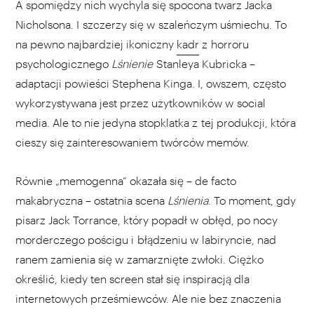
A spomiędzy nich wychyla się spocona twarz Jacka
Nicholsona. I szczerzy się w szaleńczym uśmiechu. To
na pewno najbardziej ikoniczny
kadr
z horroru
psychologicznego
Lśnienie
Stanleya Kubricka –
adaptacji powieści Stephena Kinga. I, owszem, często
wykorzystywana jest przez użytkowników w social
media. Ale to nie jedyna stopklatka z tej produkcji, która
cieszy się zainteresowaniem twórców memów.
Równie „memogenna” okazała się – de facto
makabryczna – ostatnia scena
Lśnienia
. To moment, gdy
pisarz Jack Torrance, który popadł w obłęd, po nocy
morderczego pościgu i błądzeniu w labiryncie, nad
ranem zamienia się w zamarznięte zwłoki. Ciężko
określić, kiedy ten screen stał się inspiracją dla
internetowych prześmiewców. Ale nie bez znaczenia