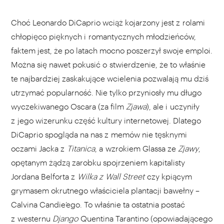
Choć Leonardo DiCaprio wciąż kojarzony jest z rolami
chłopięco pięknych i romantycznych młodzieńców,
faktem jest, że po latach mocno poszerzył swoje emploi.
Można się nawet pokusić o stwierdzenie, że to właśnie
te najbardziej zaskakujące wcielenia pozwalają mu dziś
utrzymać popularność. Nie tylko przyniosły mu długo
wyczekiwanego Oscara (za film
Zjawa
), ale i uczyniły
z jego wizerunku część kultury internetowej. Dlatego
DiCaprio spogląda na nas z memów nie tęsknymi
oczami Jacka z
Titanica
, a wzrokiem Glassa ze
Zjawy
,
opętanym żądzą zarobku spojrzeniem kapitalisty
Jordana Belforta z
Wilka z Wall Street
czy kpiącym
grymasem okrutnego właściciela plantacji bawełny –
Calvina Candie’ego. To właśnie ta ostatnia postać
z westernu
Django
Quentina Tarantino (opowiadającego