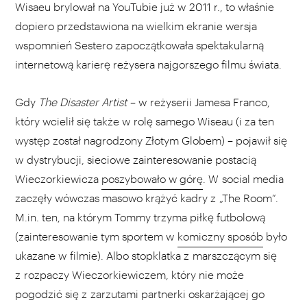
Wisaeu brylował na YouTubie już w 2011 r., to właśnie
dopiero przedstawiona na wielkim ekranie wersja
wspomnień Sestero zapoczątkowała spektakularną
internetową karierę reżysera najgorszego filmu świata.
Gdy
The Disaster Artist
– w reżyserii Jamesa Franco,
który wcielił się także w rolę samego Wiseau (i za ten
występ został nagrodzony Złotym Globem) – pojawił się
w dystrybucji, sieciowe zainteresowanie postacią
Wieczorkiewicza
poszybowało w górę
. W social media
zaczęły wówczas masowo krążyć kadry z „The Room”.
M.in. ten, na którym Tommy trzyma piłkę futbolową
(zainteresowanie tym sportem w
komiczny sposób
było
ukazane w filmie). Albo stopklatka z marszczącym się
z rozpaczy Wieczorkiewiczem, który nie może
pogodzić się z zarzutami partnerki oskarżającej go