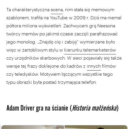
Ta charakterystyczna
scena
, nim stała się memowym
szablonem, trafiła na YouTube w 2009 r. Dziś ma niemal
półtora miliona wyświetleń. Zachwyceni grą Neesona
twórcy memów po jakimś czasie zaczęli parafrazować
jego monolog. „Znajdę cię i zabiję” wymierzane było
więc w żartobliwym stylu w
kierunku telemarketerów
czy urzędników skarbowych. W sieci pojawiały się także
wersje tej frazy doklejone do kadrów z
innych
filmów
czy teledysków. Motywem łączącym wszystkie tego
typu obrazki była postać trzymająca telefon.
Adam Driver gra na ścianie (
Historia małżeńska
)