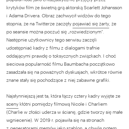
krytyków film ze świetną grą aktorską Scarlett Johansson
i Adama Drivera. Obraz zachwycił widzów do tego
stopnia, że na Twitterze zaczęły
pojawiać się żarty
, że
po seansie można poczuć się „rozwiedzionym”.
Następnie użytkownicy tego serwisu zaczęli
udostępniać kadry z filmu z dialogami trafnie
oddającymi prawdę o toksycznych związkach. I choć
sieciowa popularność filmu Baumbacha początkowo
zasadzała się na poważnych dyskusjach, wkrótce równie
znane stały się pochodzące z niej zabawne grafiki.
Najsłynniejszą jest ta, która łączy cztery kadry wyjęte ze
sceny
kłótni pomiędzy filmową Nicole i Charliem
(Charlie w złości uderza w ścianę, gdzie tworzy się małe
wgniecenie). W 2019 r. pojawiła się na stronach
z generatorami memów jako szablon, a chwilę potem