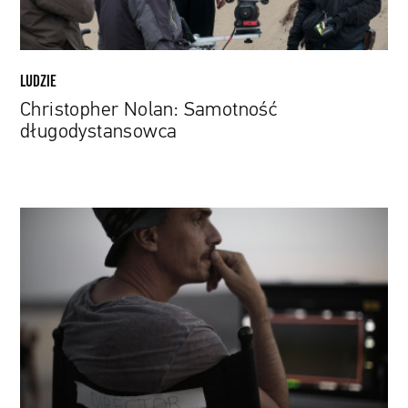
LUDZIE
Christopher Nolan: Samotność
długodystansowca
Martin
Aamund:
Uwielbiam
tworzyć
światy
–
nawet
na
30