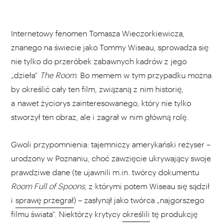
Internetowy fenomen Tomasza Wieczorkiewicza,
znanego na świecie jako Tommy Wiseau, sprowadza się
nie tylko do przeróbek zabawnych kadrów z jego
„dzieła”
The Room
. Bo memem w tym przypadku można
by określić cały ten film, związaną z nim historię,
a nawet życiorys zainteresowanego, który nie tylko
stworzył ten obraz, ale i zagrał w nim główną rolę.
Gwoli przypomnienia: tajemniczy amerykański reżyser –
urodzony w Poznaniu, choć zawzięcie ukrywający swoje
prawdziwe dane (te ujawnili m.in. twórcy dokumentu
Room Full of Spoons
, z którymi potem Wiseau się sądził
i
sprawę przegrał
) – zasłynął jako twórca „najgorszego
filmu świata”. Niektórzy krytycy
określili
tę produkcję