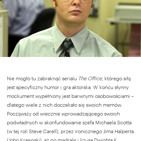
Nie mogło tu zabraknąć serialu
The Office
, którego siłą
jest specyficzny humor i gra aktorska. W końcu słynny
mockument wypełniony jest barwnymi osobowościami –
dlatego wiele z nich doczekało się swoich memów.
Począwszy od wiecznie wprowadzającego swoich
podwładnych w skonfundowanie szefa Michaela Scotta
(w tej roli Steve Carell), przez ironicznego Jima Halperta
(John Krasinski), aż po mądralę i lizusa Dwighta K.