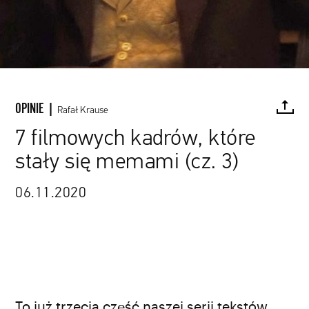
OPINIE |
Rafał Krause
7 filmowych kadrów, które
stały się memami (cz. 3)
FACEBOOK
TWITTER
PINTEREST
MAIL
L
06.11.2020
To już trzecia część naszej serii tekstów