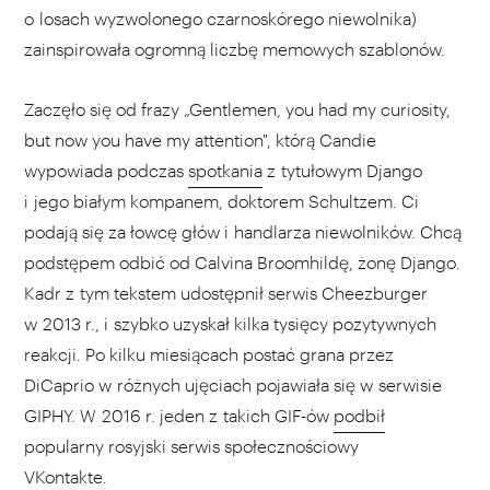
o losach wyzwolonego czarnoskórego niewolnika)
zainspirowała ogromną liczbę memowych szablonów.
Zaczęło się od frazy „Gentlemen, you had my curiosity,
but now you have my attention", którą Candie
wypowiada podczas
spotkania
z tytułowym Django
i jego białym kompanem, doktorem Schultzem. Ci
podają się za łowcę głów i handlarza niewolników. Chcą
podstępem odbić od Calvina Broomhildę, żonę Django.
Kadr z tym tekstem udostępnił serwis Cheezburger
w 2013 r., i szybko uzyskał kilka tysięcy pozytywnych
reakcji. Po kilku miesiącach postać grana przez
DiCaprio w różnych ujęciach pojawiała się w serwisie
GIPHY. W 2016 r. jeden z takich GIF-ów
podbił
popularny rosyjski serwis społecznościowy
VKontakte.