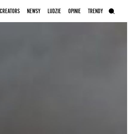
Zapisz się do newslettera
 CREATORS
NEWSY
LUDZIE
OPINIE
TRENDY
szukaj
SZUKAJ