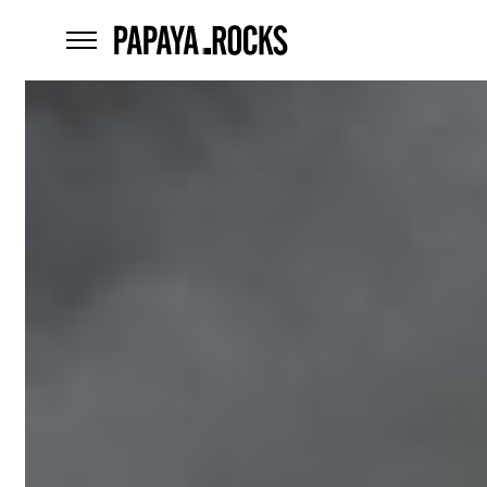
home
menu
Czego
szukasz?
szukaj