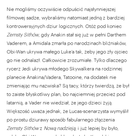
Nie mogliśmy oczywiście odpuścić najsłynniejszej
filmowej sadze, wybraliśmy natomiast jedną z bardziej
kontrowersyjnych dziur logicznych. Otóż pod koniec
Zemsty Sithów
, gdy Anakin stał się już w pełni Darthem
Vaderem, a Amidala zmarła po narodzinach bliźniaków,
Obi-Wan ukrywa małego Luke’a tak, żeby jego zły ojciec
go nie odnalazł. Całkowicie zrozumiałe. Tylko dlaczego
rycerz Jedi ukrywa młodego Skywalkera na rodzinnej
planecie Anakina/Vadera, Tatooine, na dodatek nie
zmieniając mu nazwiska? Są tacy, którzy twierdzą, że był
to zaiste błyskotliwy plan, bo najciemniej przecież pod
latarnią, a Vader nie wiedział, że jego dzieci żyją.
Większość uważa jednak, że Lucas-scenarzysta wymyślił
po prostu dziurawy sposób fabularnego złączenia
Zemsty Sithów
z
Nową nadzieją
, i już lepiej by było,