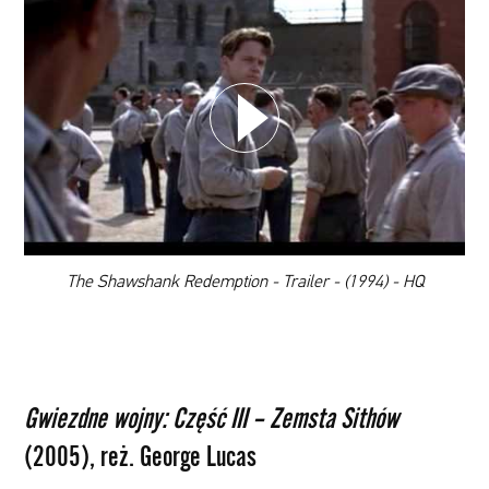
WYBIERZ SWOJĄ PLAYLISTĘ
DODAJ TEN FILM DO PLAYLISTY
00:00
The Shawshank Redemption - Trailer - (1994) - HQ
Gwiezdne wojny: Część III – Zemsta Sithów
(2005), reż. George Lucas