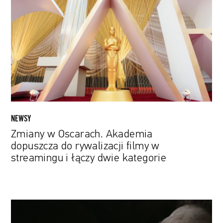
Oscarach.
Akademia
dopuszcza
do
rywalizacji
filmy
w
streamingu
i
łączy
NEWSY
dwie
Zmiany w Oscarach. Akademia
kategorie
dopuszcza do rywalizacji filmy w
streamingu i łączy dwie kategorie
„Sergio”:
Gwiazda