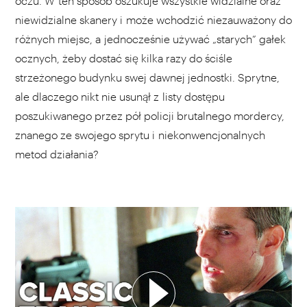
oczu. W ten sposób oszukuje wszystkie widzialne oraz
niewidzialne skanery i może wchodzić niezauważony do
różnych miejsc, a jednocześnie używać „starych” gałek
ocznych, żeby dostać się kilka razy do ściśle
strzeżonego budynku swej dawnej jednostki. Sprytne,
ale dlaczego nikt nie usunął z listy dostępu
poszukiwanego przez pół policji brutalnego mordercy,
znanego ze swojego sprytu i niekonwencjonalnych
metod działania?
WYBIERZ SWOJĄ PLAYLISTĘ