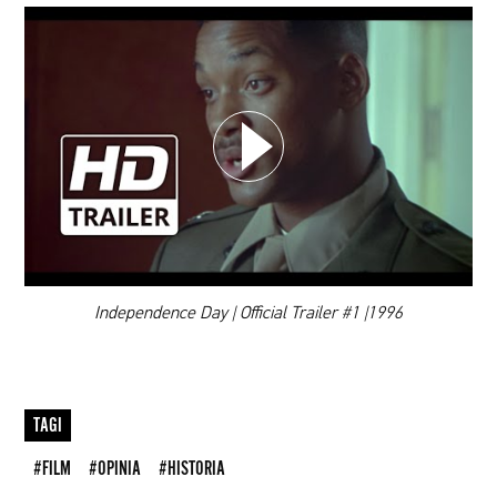
WYBIERZ SWOJĄ PLAYLISTĘ
DODAJ TEN FILM DO PLAYLISTY
00:00
Independence Day | Official Trailer #1 |1996
TAGI
#FILM
#OPINIA
#HISTORIA