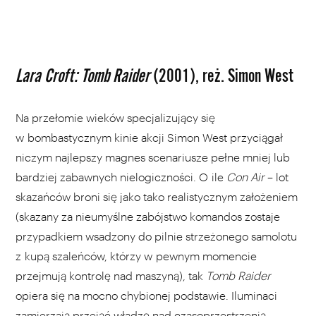
Lara Croft: Tomb Raider
(2001), reż. Simon West
Na przełomie wieków specjalizujący się
w bombastycznym kinie akcji Simon West przyciągał
niczym najlepszy magnes scenariusze pełne mniej lub
bardziej zabawnych nielogiczności. O ile
Con Air
– lot
skazańców broni się jako tako realistycznym założeniem
(skazany za nieumyślne zabójstwo komandos zostaje
przypadkiem wsadzony do pilnie strzeżonego samolotu
z kupą szaleńców, którzy w pewnym momencie
przejmują kontrolę nad maszyną), tak
Tomb Raider
opiera się na mocno chybionej podstawie. Iluminaci
zamierzają przejąć władzę nad czasoprzestrzenią,