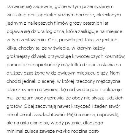
Dziwicie się zapewne, gdzie w tym przemyślanym
wizualnie post-apokaliptycznym horrorze, określanym
jednym z najlepszych filmów grozy ostatnich lat,
pojawia się dziura logiczna, która zasługuje na miejsce
w tym zestawieniu. Cóż, prawda jest taka, że jest ich
kilka, choćby ta, że w świecie, w którym każdy
głośniejszy dźwięk przywołuje krwiożerczych kosmitów,
paranoicznie opiekuńczy mąż kilku dzieci zostawia na
dłuższy czas żonę w dziewiątym miesiącu ciąży. Nam
chodzi jednak o scenę, w której rzeczony mężczyzna
idzie z synem na wycieczkę nad wodospad i pokazuje
mu, że szum wody sprawia, że obcy nie słyszą ludzkich
głosów. Obaj zaczynają nawet krzyczeć i żaden stwór
nie chce ich zaszlachtować. Piękna scena, naprawdę,
ale na usta ciśnie się wtedy pytanie, dlaczego
minimalizująca zawsze ryzyko rodzina post-