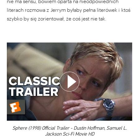
nie ma sensu, bowiem oparta na nieodpowiednich
literach rozmowa z Jerrym byłaby pełna literówek i ktoś
szybko by się zorientował, że coś jest nie tak.
WYBIERZ SWOJĄ PLAYLISTĘ
DODAJ TEN FILM DO PLAYLISTY
00:00
Sphere (1998) Official Trailer - Dustin Hoffman, Samuel L.
Jackson Sci-Fi Movie HD