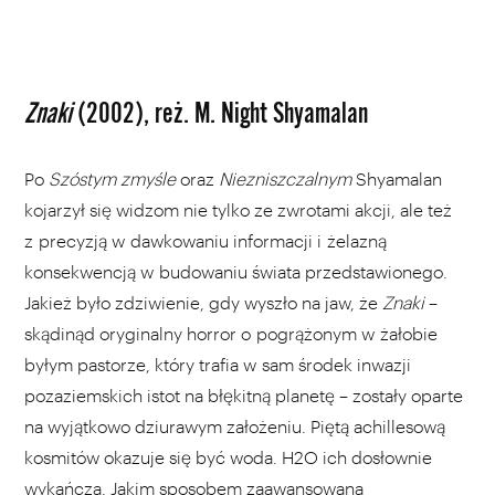
Znaki
(2002), reż. M. Night Shyamalan
Po
Szóstym zmyśle
oraz
Niezniszczalnym
Shyamalan
kojarzył się widzom nie tylko ze zwrotami akcji, ale też
z precyzją w dawkowaniu informacji i żelazną
konsekwencją w budowaniu świata przedstawionego.
Jakież było zdziwienie, gdy wyszło na jaw, że
Znaki
–
skądinąd oryginalny horror o pogrążonym w żałobie
byłym pastorze, który trafia w sam środek inwazji
pozaziemskich istot na błękitną planetę – zostały oparte
na wyjątkowo dziurawym założeniu. Piętą achillesową
kosmitów okazuje się być woda. H2O ich dosłownie
wykańcza. Jakim sposobem zaawansowana