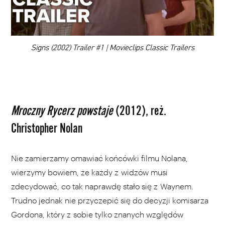
DODAJ TEN FILM DO PLAYLISTY
00:00
Signs (2002) Trailer #1 | Movieclips Classic Trailers
Mroczny Rycerz powstaje
(2012), reż.
Christopher Nolan
Nie zamierzamy omawiać końcówki filmu Nolana,
wierzymy bowiem, że każdy z widzów musi
zdecydować, co tak naprawdę stało się z Waynem.
Trudno jednak nie przyczepić się do decyzji komisarza
Gordona, który z sobie tylko znanych względów