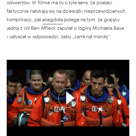
odwiertów. W filmie ma to o tyle sens, że postaci
faktycznie natykają się na dziesiątki nieprzewidzianych
komplikacji, zaś
anegdota
polega na tym, że grający
jedną z ról Ben Affleck zapytał o logikę Michaela Baya
i usłyszał w odpowiedzi, żeby „zamknął mordę”.
WYBIERZ SWOJĄ PLAYLISTĘ
DODAJ TEN FILM DO PLAYLISTY