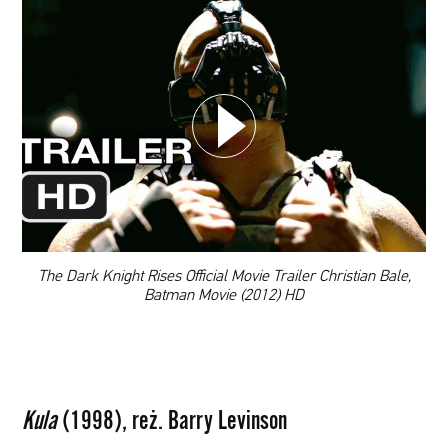
WYBIERZ SWOJĄ PLAYLISTĘ
DODAJ TEN FILM DO PLAYLISTY
00:00
The Dark Knight Rises Official Movie Trailer Christian Bale,
Batman Movie (2012) HD
Kula
(1998), reż. Barry Levinson