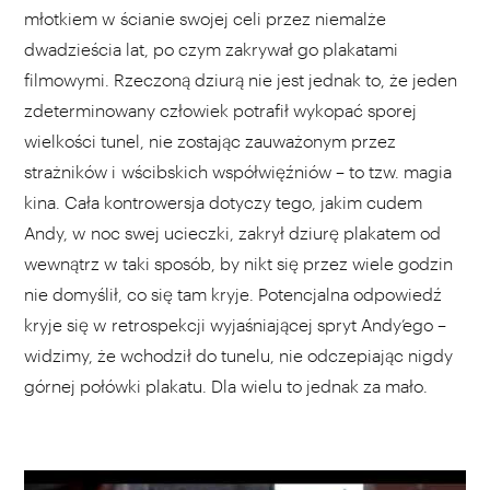
młotkiem w ścianie swojej celi przez niemalże
dwadzieścia lat, po czym zakrywał go plakatami
filmowymi. Rzeczoną dziurą nie jest jednak to, że jeden
zdeterminowany człowiek potrafił wykopać sporej
wielkości tunel, nie zostając zauważonym przez
strażników i wścibskich współwięźniów – to tzw. magia
kina. Cała kontrowersja dotyczy tego, jakim cudem
Andy, w noc swej ucieczki, zakrył dziurę plakatem od
wewnątrz w taki sposób, by nikt się przez wiele godzin
nie domyślił, co się tam kryje. Potencjalna odpowiedź
kryje się w retrospekcji wyjaśniającej spryt Andy’ego –
widzimy, że wchodził do tunelu, nie odczepiając nigdy
górnej połówki plakatu. Dla wielu to jednak za mało.