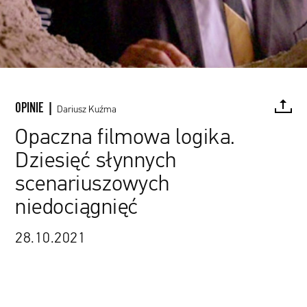
OPINIE |
Dariusz Kuźma
Opaczna filmowa logika.
Dziesięć słynnych
FACEBOOK
TWITTER
PINTEREST
MAIL
L
scenariuszowych
niedociągnięć
kadr z filmu „Skazani na Shawshank”
28.10.2021