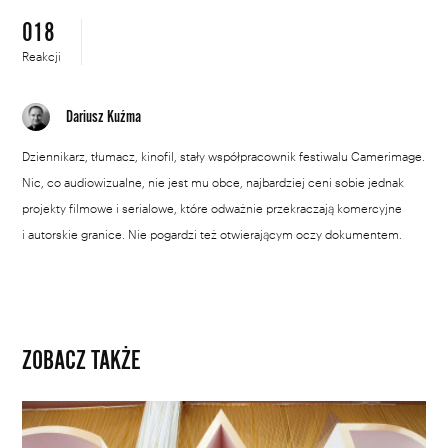
018
Reakcji
Dariusz Kuźma
Dziennikarz, tłumacz, kinofil, stały współpracownik festiwalu Camerimage.
Nic, co audiowizualne, nie jest mu obce, najbardziej ceni sobie jednak
projekty filmowe i serialowe, które odważnie przekraczają komercyjne
i autorskie granice. Nie pogardzi też otwierającym oczy dokumentem.
ZOBACZ TAKŻE
Zmiany
w