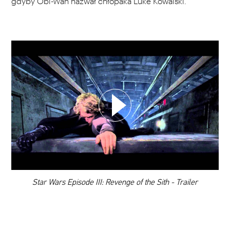
gdyby Obi-Wan nazwał chłopaka Luke Kowalski.
WYBIERZ SWOJĄ PLAYLISTĘ
DODAJ TEN FILM DO PLAYLISTY
00:00
Star Wars Episode III: Revenge of the Sith - Trailer