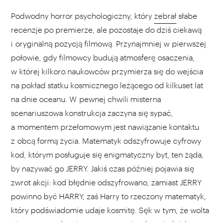
Podwodny horror psychologiczny, który
zebrał
słabe
recenzje po premierze, ale pozostaje do dziś ciekawą
i oryginalną pozycją filmową. Przynajmniej w pierwszej
połowie, gdy filmowcy budują atmosferę osaczenia,
w której kilkoro naukowców przymierza się do wejścia
na pokład statku kosmicznego leżącego od kilkuset lat
na dnie oceanu. W pewnej chwili misterna
scenariuszowa konstrukcja zaczyna się sypać,
a momentem przełomowym jest nawiązanie kontaktu
z obcą formą życia. Matematyk odszyfrowuje cyfrowy
kod, którym posługuje się enigmatyczny byt, ten żąda,
by nazywać go JERRY. Jakiś czas później pojawia się
zwrot akcji: kod błędnie odszyfrowano, zamiast JERRY
powinno być HARRY, zaś Harry to rzeczony matematyk,
który podświadomie udaje kosmitę. Sęk w tym, że wolta