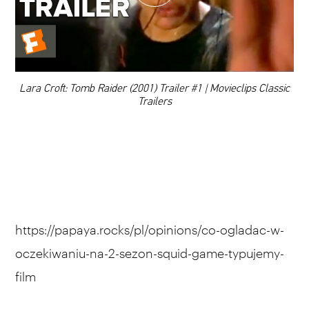
DODAJ TEN FILM DO PLAYLISTY
00:00
Lara Croft: Tomb Raider (2001) Trailer #1 | Movieclips Classic
Trailers
https://papaya.rocks/pl/opinions/co-ogladac-w-
oczekiwaniu-na-2-sezon-squid-game-typujemy-
film