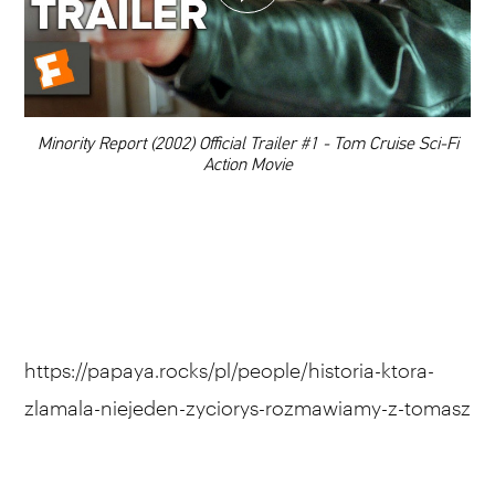
DODAJ TEN FILM DO PLAYLISTY
00:00
Minority Report (2002) Official Trailer #1 - Tom Cruise Sci-Fi
Action Movie
https://papaya.rocks/pl/people/historia-ktora-
zlamala-niejeden-zyciorys-rozmawiamy-z-tomasz