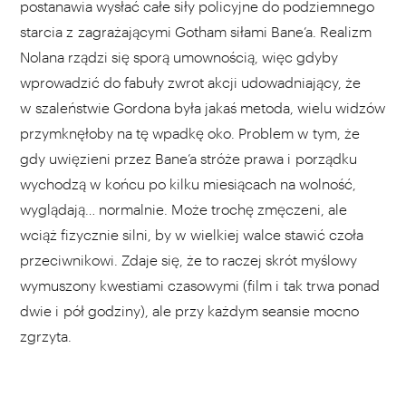
postanawia wysłać całe siły policyjne do podziemnego
starcia z zagrażającymi Gotham siłami Bane’a. Realizm
Nolana rządzi się sporą umownością, więc gdyby
wprowadzić do fabuły zwrot akcji udowadniający, że
w szaleństwie Gordona była jakaś metoda, wielu widzów
przymknęłoby na tę wpadkę oko. Problem w tym, że
gdy uwięzieni przez Bane’a stróże prawa i porządku
wychodzą w końcu po kilku miesiącach na wolność,
wyglądają… normalnie. Może trochę zmęczeni, ale
wciąż fizycznie silni, by w wielkiej walce stawić czoła
przeciwnikowi. Zdaje się, że to raczej skrót myślowy
wymuszony kwestiami czasowymi (film i tak trwa ponad
dwie i pół godziny), ale przy każdym seansie mocno
zgrzyta.